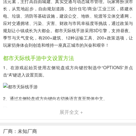
法元素，主打高自由城建、真实交通与动态城市管理。玩家将扮演市
长，从荒地起步，自由规划道路、划分住宅/商业/工业三区，搭建水
电、垃圾、消防等基础设施，建设公交、地铁、轮渡等立体交通网，
应对交通拥堵、污染、灾害、财政与市民幸福度等挑战，通过政策与
规划让小镇成长为大都会。都市天际线手游采用3D引擎，支持昼夜、
季节与天气变化，有200+建筑、12种运输工具、200+政策选项，让
玩家切身体会到创造和维持一座真正城市的兴奋和艰辛！
都市天际线手游中文设置方法
1、在游戏起始页使用左侧轮盘或方向键控制选中“OPTIONS”并点
击“A”键进入设置页面。
2、通过左侧轮盘或方向键向右切换语言直至简体中文。
展开全文 +
3、点击"B"键返回游戏起始页即可将游戏语言调整为简体中文。
厂商：未知厂商