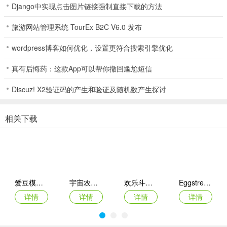
这里更改道路的方向
Django中实现点击图片链接强制直接下载的方法
旅游网站管理系统 TourEx B2C V6.0 发布
7、想要看你的城市整体建造的怎么样，可以按ZL键缩小地图，然后
wordpress博客如何优化，设置更符合搜索引擎优化
再按ZR键放大复原即可
真有后悔药：这款App可以帮你撤回尴尬短信
Discuz! X2验证码的产生和验证及随机数产生探讨
8、游戏内有许多建筑等你解锁，快来下载创建你的都市吧！
相关下载
游戏特色
1、真实交通模拟，市民AI独立出行
2、自由规划城市，自定义道路与地形
爱豆模拟器
宇宙农场物语手机版
欢乐斗萌将官方版
Eggstreme Farming游戏
3、全维度城市运营，含水电医疗等
详情
详情
详情
详情
4、分区政策系统，打造特色城区