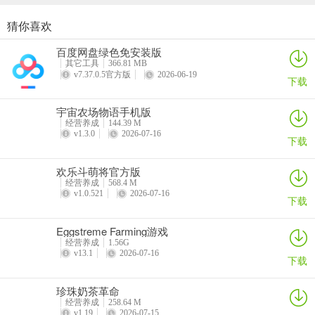
猜你喜欢
珍珠奶茶革命
烹饪环游记
王座守护者
伯吉的温馨厨房手机版
百度网盘绿色免安装版
详情
详情
详情
详情
其它工具
366.81 MB
v7.37.0.5官方版
2026-06-19
下载
宇宙农场物语手机版
经营养成
144.39 M
v1.3.0
2026-07-16
下载
欢乐斗萌将官方版
经营养成
568.4 M
v1.0.521
2026-07-16
下载
Eggstreme Farming游戏
经营养成
1.56G
v13.1
2026-07-16
下载
珍珠奶茶革命
经营养成
258.64 M
v1.19
2026-07-15