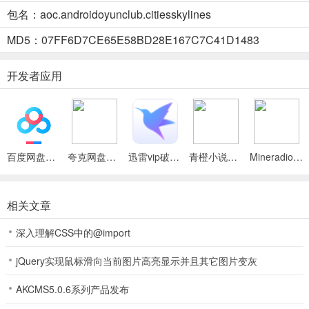
包名：aoc.androidoyunclub.citiesskylines
都市天际线手游怎么玩？都市天际线手游新手玩法介
MD5：07FF6D7CE65E58BD28E167C7C41D1483
1、设置好中文后，点击【开始游戏】
绍
开发者应用
2、选择你想要建造的地图和城市，然后点击【开始】
3、要想发展壮大，您的城市就需要道路、分区、
电力、供水以及排污等各项基础设施
百度网盘绿色免安装Pc电脑版
夸克网盘官方正式版
迅雷vip破解版永久会员2024版
青橙小说App
Mineradio手机版
4、通过左右按键来选择不同的建筑类型
相关文章
5、选好之后，按A键开始建造你的道路，建好之后
深入理解CSS中的@import
再按A结束，如果建造错误可以按B键取消
jQuery实现鼠标滑向当前图片高亮显示并且其它图片变灰
AKCMS5.0.6系列产品发布
6、按Y键可以选择道路的形状，包括直线、曲线、自由，你还可以在