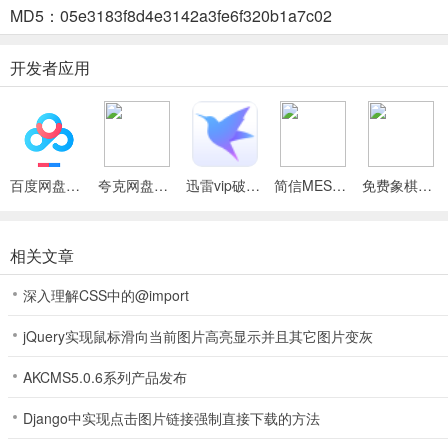
对外扩张： 通过战争或外交手段，扩大领土，征服其他领主。
MD5：05e3183f8d4e3142a3fe6f320b1a7c02
封建领主模拟器适合人群
开发者应用
喜欢策略游戏的玩家
对中世纪历史感兴趣的玩家
喜欢模拟经营游戏的玩家
百度网盘绿色免安装Pc电脑版
夸克网盘官方正式版
迅雷vip破解版永久会员2024版
简信MES最新手机版
免费象棋竞技比拼2026最新版本
封建领主模拟器游戏怎么设置语言
首先我们需要知道这个游戏暂时不支持中文，如果是有中文的，可能是
相关文章
初次进去游戏里面你可以直接的点击【language】选项
深入理解CSS中的@import
jQuery实现鼠标滑向当前图片高亮显示并且其它图片变灰
进去之后你只能选择下面出现的这两种语言了！
AKCMS5.0.6系列产品发布
Django中实现点击图片链接强制直接下载的方法