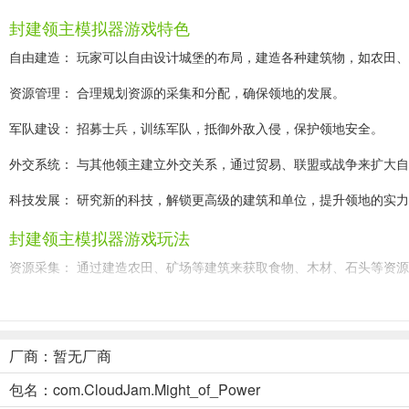
封建领主模拟器游戏特色
自由建造： 玩家可以自由设计城堡的布局，建造各种建筑物，如农田
资源管理： 合理规划资源的采集和分配，确保领地的发展。
军队建设： 招募士兵，训练军队，抵御外敌入侵，保护领地安全。
外交系统： 与其他领主建立外交关系，通过贸易、联盟或战争来扩大
科技发展： 研究新的科技，解锁更高级的建筑和单位，提升领地的实
封建领主模拟器游戏玩法
资源采集： 通过建造农田、矿场等建筑来获取食物、木材、石头等资
建筑建设： 利用采集到的资源建造各种建筑物，满足领地的需求。
人口管理： 招募居民，分配工作，满足他们的需求，提高他们的忠诚
厂商：暂无厂商
军队训练： 招募士兵，训练军队，提升他们的战斗力。
包名：com.CloudJam.Might_of_Power