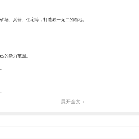
、矿场、兵营、住宅等，打造独一无二的领地。
自己的势力范围。
力。
源。
展开全文 +
度。