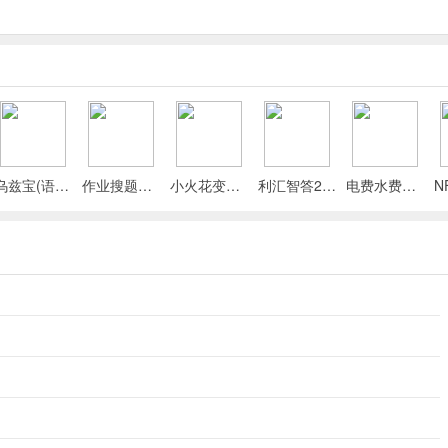
乌兹宝(语言翻译工具)
作业搜题批改2026最新版本
小火花变声器最新手机版
利汇智答2026最新版本
电费水费助手(生活管理应用)