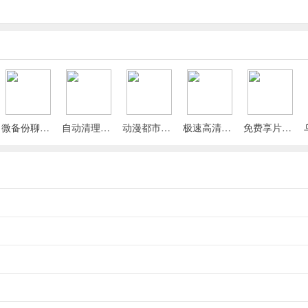
微备份聊天记录(文件云端备份)
自动清理垃圾最新安卓版
动漫都市下载破解版
极速高清录屏最新手机版
免费享片播放器(隐私影音管理工具)
修改的版本！