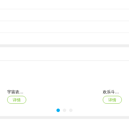
宇宙农场物语手机版
欢乐斗萌将官方版
详情
详情