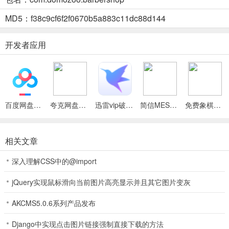
店。在这里，托尼不仅要设计各种时尚前卫的发型，还要根据每位顾
客的需求提供个性化的服务，让他们从发型到心情都焕然一新。通过
MD5：f38c9cf6f2f0670b5a883c11dc88d144
赚取金币，托尼逐步升级设备、解锁新的发型设计工具，并与顾客建
立起更紧密的关系，最终成为这个城市中最受欢迎的美发大师。
开发者应用
托尼带水发型屋玩法
为顾客设计发型
玩家需要根据顾客的需求和偏好，选择合适的发型进行剪裁、染发、
百度网盘绿色免安装Pc电脑版
夸克网盘官方正式版
迅雷vip破解版永久会员2024版
简信MES最新手机版
免费象棋竞技比拼2026最新版本
烫发等服务。每位顾客都有不同的喜好和要求，玩家需要精确地按照
顾客的指示进行操作，保证发型符合他们的期待。随着游戏进程的推
进，顾客的要求会越来越复杂，玩家必须不断提高技能才能满足更多
相关文章
客户的需求。
深入理解CSS中的@import
升级沙龙与工具
jQuery实现鼠标滑向当前图片高亮显示并且其它图片变灰
在赚取金币后，玩家可以用这些金币升级沙龙的设施和购买更高级的
美发工具。例如，购买更专业的剪刀、吹风机、染发剂等，能帮助玩
AKCMS5.0.6系列产品发布
家在服务顾客时提升效率并获得更高评分。此外，还可以解锁新的发
Django中实现点击图片链接强制直接下载的方法
型设计样式，使沙龙更具吸引力，吸引更多顾客光临。