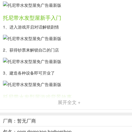
托尼带水发型屋新手入门
1、进入游戏开启对话解锁剧情
2、获得钞票来解锁自己的门店
3、建造各种设备即可开业了
托尼带水发型屋游戏背景故事
展开全文 +
在一座现代化大城市中，托尼一直有一个梦想，那就是成为一名顶级
的美发大师。他从一个普通的发型师开始，凭借着不懈的努力和超凡
的天赋，逐渐吸引了越来越多的顾客。一天，托尼终于获得了一家位
厂商：暂无厂商
于市中心的小店，他决定把这个小小的沙龙打造成最炙手可热的美发
包名：com.domozoo.barbershop