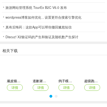
管理顾客满意度
旅游网站管理系统 TourEx B2C V6.0 发布
游戏不仅仅是完成发型设计，玩家还需要关注顾客的满意度。每位顾
wordpress博客如何优化，设置更符合搜索引擎优化
客都有耐心值，若操作过慢或发型不符合预期，顾客的耐心值会下
真有后悔药：这款App可以帮你撤回尴尬短信
降，甚至离开沙龙。因此，玩家需要快速、精准地完成每项服务，以
确保顾客满意并提高口碑。
Discuz! X2验证码的产生和验证及随机数产生探讨
托尼带水发型屋玩家点评
相关下载
主题新颖有创意：“以美发沙龙为主题的游戏比较独特，让玩家能够体
验到美发师的工作乐趣。在游戏中可以尽情发挥创意，根据顾客的不
同要求设计各种发型，满足了玩家对美发艺术的探索欲望，与其他常
见游戏题材形成鲜明对比。”
轻松休闲氛围好：“游戏画面丰富多彩，发型多样且精美，搭配轻松的
顽皮猫生活模拟游戏免广告获得奖励
道歉谢罪模拟游戏安卓版
鸽子模拟器(鸽子模拟游戏)
超级跑车驾驶布加迪模拟游戏破解版免广告
音效，营造出了非常愉快的游戏氛围。玩家在游戏过程中可以放松身
详情
详情
详情
详情
心，没有太大的压力，很适合在休闲时间游玩，缓解生活中的疲劳和
压力。”
成长体系有成就感：“店铺的升级系统设计得很不错，从最初的小店铺