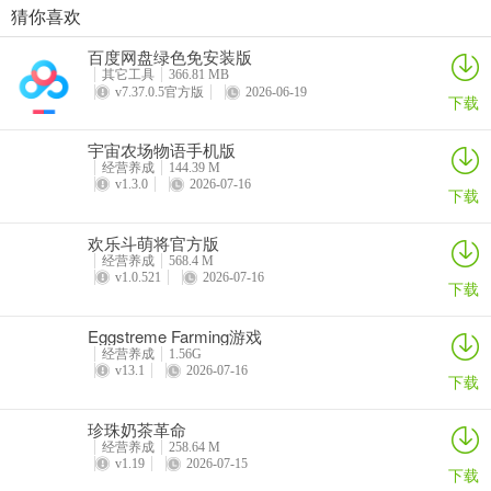
逐渐发展成为城里的知名美发屋，这种成长的过程让玩家有很强的成
猜你喜欢
18轮大卡车模拟游戏手机版
宫斗这件小事(宫斗模拟游戏)
美国农场模拟游戏破解版中文
车祸模拟器1(车祸模拟游戏)
就感。通过不断赚取金币、解锁新发型和升级设备，玩家能够看到自
百度网盘绿色免安装版
详情
详情
详情
详情
己的努力得到回报，激励玩家持续投入游戏。”
其它工具
366.81 MB
v7.37.0.5官方版
2026-06-19
下载
免广告获得奖励
宇宙农场物语手机版
经营养成
144.39 M
v1.3.0
2026-07-16
下载
欢乐斗萌将官方版
经营养成
568.4 M
v1.0.521
2026-07-16
下载
Eggstreme Farming游戏
经营养成
1.56G
v13.1
2026-07-16
下载
珍珠奶茶革命
经营养成
258.64 M
v1.19
2026-07-15
下载