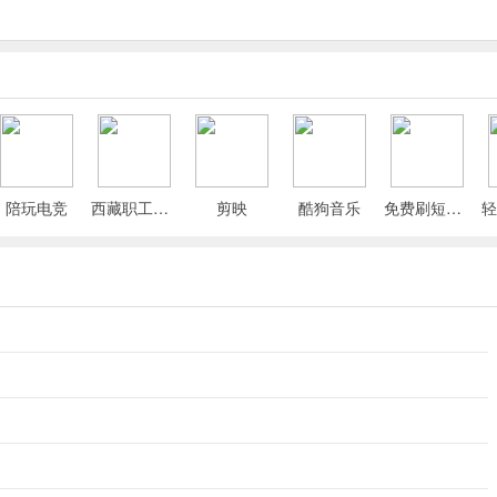
陪玩电竞
西藏职工App
剪映
酷狗音乐
免费刷短剧漫剧
 3×3 网格线，辅助构图;