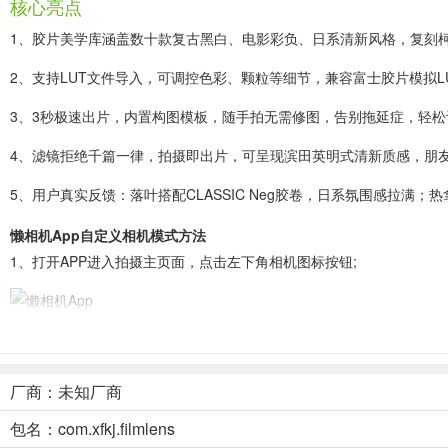
核心亮点
1、胶片美学库涵盖数十款复古黑白、电影彩负、日系清新风格，复刻
2、支持LUT文件导入，可调控色彩、颗粒等细节，兼容富士胶片模拟L
3、3秒极速出片，内置构图模板，随手拍无需修图，告别拖延症，轻松
4、滤镜拒绝千篇一律，拍摄即出片，可呈现滨田英明式清新质感，朋
5、用户真实反馈：落叶搭配CLASSIC Neg胶卷，日系氛围感拉满
懒相机App自定义相机模式方法
1、打开APP进入拍摄主页面，点击左下角相机图标按钮;
2、
，出现相机模式弹窗，点击右下角绿色小图标(红色圈出)进入自定
厂商：未知厂商
3、
在自定义界面中，可选择相机机身样式、快门声、时间戳
;
包名：com.xfkj.filmlens