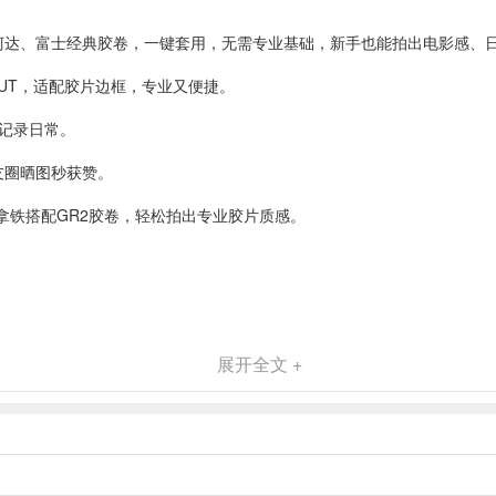
柯达、富士经典胶卷，一键套用，无需专业基础，新手也能拍出电影感、
UT，适配胶片边框，专业又便捷。
记录日常。
友圈晒图秒获赞。
；热拿铁搭配GR2胶卷，轻松拍出专业胶片质感。
展开全文 +
义界面
;