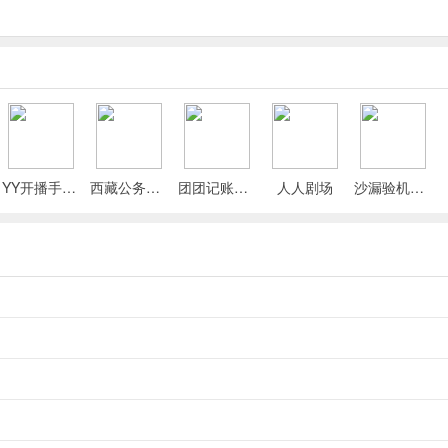
设置页面;
YY开播手机版
西藏公务出行app
团团记账App
人人剧场
沙漏验机手机版
网格线",
点击右侧开关，将其切换为绿色开启状态，即可在拍摄预览框中显示
法等摄影技巧，让画面更平衡美观。
;