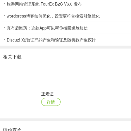
旅游网站管理系统 TourEx B2C V6.0 发布
2、 在弹出的布局选项中，点击 "门锁"选项，即可切换为极简的门锁式
wordpress博客如何优化，设置更符合搜索引擎优化
真有后悔药：这款App可以帮你撤回尴尬短信
3、 切换好返回拍摄主界面即可查看效果，该界面采用银色方形机身设
Discuz! X2验证码的产生和验证及随机数产生探讨
相关下载
更新日志
v1.22.1版本
【胶卷上新！】白金胶卷XPS160-兼顾细腻锐利、色彩平衡与适度对
修复已知问题后悄悄 rua 了一把可爱猫猫。
正规证件照拍摄
详情
猜你喜欢