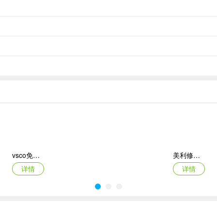
相机界面;
计，操作按钮集中在下方，视觉更简洁。
比度，擅长拍摄柔和自然、充满怀旧氛围的人像；
vsco免费版
美利修图P图app
详情
详情