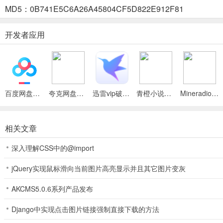
MD5：0B741E5C6A26A45804CF5D822E912F81
4、 回到拍摄界面就可以使用查看更换效果了。
开发者应用
懒相机App网格线功能开启方法
1、 在拍摄主界面，点击左下角齿轮图标按钮（设置按钮），进入 APP 
百度网盘绿色免安装Pc电脑版
夸克网盘官方正式版
迅雷vip破解版永久会员2024版
青橙小说App
Mineradio手机版
2、在设置页面的"功能"分类下，找到网格线选项，其描述为 "开启预览框
相关文章
深入理解CSS中的@import
3、 返回拍摄界面，预览框中会显示白色网格线，帮助你遵循三分构图
jQuery实现鼠标滑向当前图片高亮显示并且其它图片变灰
AKCMS5.0.6系列产品发布
懒相机App相机布局切换方法
1、 在拍摄主界面，点击左下角相机图标按钮，唤起底部的相机布局菜单
Django中实现点击图片链接强制直接下载的方法