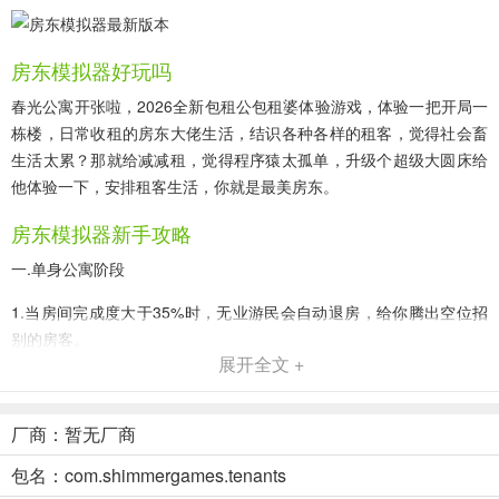
房东模拟器好玩吗
春光公寓开张啦，2026全新包租公包租婆体验游戏，体验一把开局一
栋楼，日常收租的房东大佬生活，结识各种各样的租客，觉得社会畜
生活太累？那就给减减租，觉得程序猿太孤单，升级个超级大圆床给
他体验一下，安排租客生活，你就是最美房东。
房东模拟器新手攻略
一.单身公寓阶段
1.当房间完成度大于35%时，无业游民会自动退房，给你腾出空位招
别的房客。
展开全文 +
2.基础设施有一大一小两块地，请在大地皮建餐厅，小地皮建快递
摊。
厂商：暂无厂商
3.在你的餐馆升级到“中餐馆”之前，尽量不要招需要吃饭的房客，因
包名：com.shimmergames.tenants
为“早餐摊”不能完全满足他们的需求，会给差评。