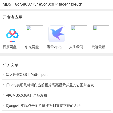
MD5：8df58037731e3c40c674f8c441fde6d1
4.餐馆升级后，升级前招募的员工会离职，需要重新招募。所以在升
级之前不要搞太多员工，会亏。
开发者应用
5.职业均衡很重要，如果你某种职业人数过多，可能会导致需求无法
满足，被差评，从而使收入降低。
6.设施升级优先“商品价格”和“排队人数”，效率可以往后靠，因为你效
率再慢顾客也会等着你。
百度网盘绿色免安装Pc电脑版
夸克网盘官方正式版
迅雷vip破解版永久会员2024版
人生瞬间最新手机版
俄聊最新手机版
二.成双公寓阶段
1.成双公寓有一大两小三块地，请在大地皮建高级菜市场，小地皮建
相关文章
日用品店和医院。
深入理解CSS中的@import
2.这个阶段闲钱不少，可以考虑先将设施升高一点再慢慢开房间升家
具。
jQuery实现鼠标滑向当前图片高亮显示并且其它图片变灰
3.招募房客时，如果招到某职业+无业游民，可以考虑赶走，因为无业
AKCMS5.0.6系列产品发布
游民的收益率没有别的职业高。
Django中实现点击图片链接强制直接下载的方法
三.水电升级