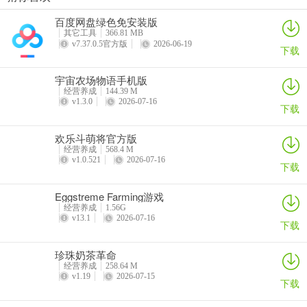
房东模拟器内置mod菜单版
房东模拟器游戏破解版
房东模拟器无限钞票无限钻石版2024最新版
房东模拟器官方正版
百度网盘绿色免安装版
详情
详情
详情
详情
其它工具
366.81 MB
v7.37.0.5官方版
2026-06-19
下载
宇宙农场物语手机版
经营养成
144.39 M
v1.3.0
2026-07-16
下载
欢乐斗萌将官方版
经营养成
568.4 M
v1.0.521
2026-07-16
下载
Eggstreme Farming游戏
经营养成
1.56G
v13.1
2026-07-16
下载
珍珠奶茶革命
经营养成
258.64 M
v1.19
2026-07-15
下载