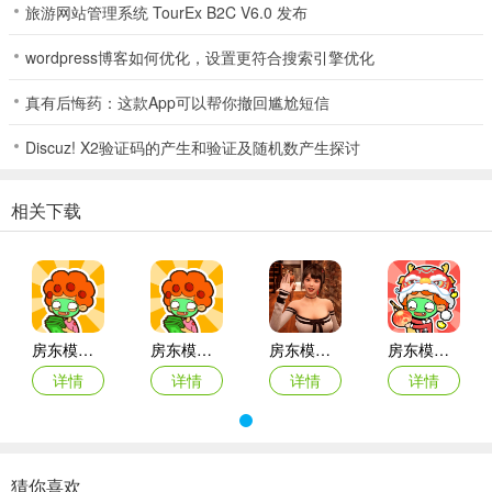
旅游网站管理系统 TourEx B2C V6.0 发布
水电设施，当开新房间需要用的时候再升级就好，不必提前存着，因
wordpress博客如何优化，设置更符合搜索引擎优化
为提前升级也没收益。
真有后悔药：这款App可以帮你撤回尴尬短信
房东模拟器游戏怎么刷钱
Discuz! X2验证码的产生和验证及随机数产生探讨
1.首先禁用房东模拟器的网络，移动和WLAN都禁。
相关下载
2.进入游戏之后永远会是**12点，然后点击加速至1点。
3.然后就可以直接领取240分钟的收益，这样就能实现无线刷钱了。
公司简介
广州市友趣科技有限公司是一家富有激情和活力的年轻互联网公司，
房东模拟器2024年最新版
房东模拟器2024最新版
房东模拟器2正版真人版
房东模拟器国际服
致力于成为国内新一代的漫画阅读平台，秉持着互联网的快速和创新
详情
详情
详情
详情
精神，在动漫领域内不断探索，打造一条集漫画、动画、游戏、衍生
品等一体化的泛娱乐全产业链IP孵化运营平台生态系统，未来，我们
将秉承服务千万用户的理念，以互联网为纽带，以打造优质漫画内容
为己任，与所有动漫爱好者一起，为中国动漫产业的发展贡献力量。
猜你喜欢