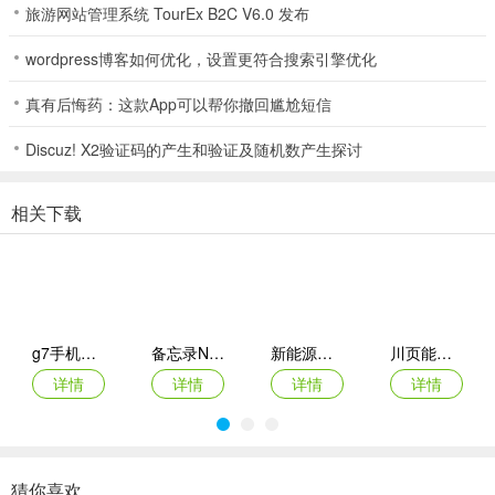
帮您免除频繁前往线下店挑选的痛苦，让您有的放矢，省时省心省钱~
旅游网站管理系统 TourEx B2C V6.0 发布
2、淘窝窝
wordpress博客如何优化，设置更符合搜索引擎优化
闲置的二手家具有救啦！洞窝开启淘窝窝&以旧换新计划！旧家具可
真有后悔药：这款App可以帮你撤回尴尬短信
以在线转让给有缘窝友，也可以参加门店以旧换新活动直接抵钱哦！
拜拜旧家具，我是省钱小能手！
Discuz! X2验证码的产生和验证及随机数产生探讨
3、家居商品大集合
相关下载
汇集数百大型卖场，多达上百万种商品，上万品牌。涵盖家居、建
材、定制门窗、卫浴、五金家电、灯具、装修设计、辅材等数十个品
类，总有一款适合您。选家装家居，在洞窝就“够”啦！
4、家装家居攻略
g7手机管车app
备忘录Note(多功能记事APP)
新能源充电桩查询(充电桩查询应用)
川页能源(电池管理应用)
上万篇用户分享的家装、装修攻略，让您买家装家居产品，少走弯
详情
详情
详情
详情
路，多省钱。
更新日志
v3.4.4版本
猜你喜欢