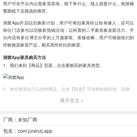
用户可在平台内云逛家居卖场，线下有什么，线上就逛什么，免除频
繁跑线下店挑选的痛苦。
洞窝App开启以旧换新计划，用户可将旧家具转让给有缘人，还可以
前往门店参与以旧换新抵钱活动，让闲置的二手家具焕发新活力。平
台内还有多位博主分享的上万篇家装、装修攻略，用户可根据他们的
经验挑选家居产品，购买高性价比的家居。
洞窝App家具购买方法
1、我们来到【商品】页面，点击要购买的家具类型。
2、然后挑选自己心仪的商品，点击【筛选】可选择价格区间、品牌，
更好地挑选。
展开全文 +
厂商：未知厂商
3、然后进入商品页，点击【联系导购】进行沟通下单即可。
包名：com.juranzj.app