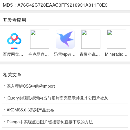
MD5：A76C42C728EAAC3FF9218931A811F0E3
洞窝App以旧换新活动流程
1、填写并提交旧物信息；登录“洞窝”APP或小程序在首页点击“以旧换
开发者应用
新”入口进入活动页面，填写旧物信息并提交，已提交旧物单可在活动
页面【我的旧物】中查看。
2、获得消费券：系统进行旧物审核并发放“以旧换新”消费券。
3、购新商品：使用“以旧换新”消费券在洞窝APP或居然之家线下门店
百度网盘绿色免安装Pc电脑版
夸克网盘官方正式版
迅雷vip破解版永久会员2024版
青橙小说App
Mineradio手机版
的“以旧换新”活动品牌选购商品，并下单支付。
4、回收旧物：居然之家服务人员将电话联系您，或您可在卖场首页电
相关文章
话联系门店确认回收的相关信息，免费提供上门、搬运、处理旧物服
务。
深入理解CSS中的@import
软件特点
jQuery实现鼠标滑向当前图片高亮显示并且其它图片变灰
1、线上逛卖场
AKCMS5.0.6系列产品发布
足不出户即可线上逛大型线下家居卖场，线下有什么，线上逛什么。
Django中实现点击图片链接强制直接下载的方法
各种品牌，各类建材家居应有尽有，想买什么，先用洞窝“逛一下”，