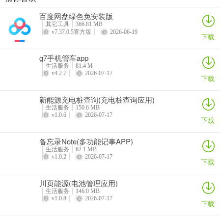
每日走路计步(运动健康记录)
灵犀魔戒(运动睡眠管家)
思特云联(视频监控应用)
倒计时DayMarter最新手机版
优化一些功能体验，让家装家居快乐简单。
百度网盘绿色免安装版
详情
详情
详情
详情
其它工具
366.81 MB
v7.37.0.5官方版
2026-06-19
下载
g7手机管车app
生活服务
81.4 M
v4.2.7
2026-07-17
下载
新能源充电桩查询(充电桩查询应用)
生活服务
150.6 MB
v1.0.6
2026-07-17
下载
备忘录Note(多功能记事APP)
生活服务
62.1 MB
v1.0.2
2026-07-17
下载
川页能源(电池管理应用)
生活服务
146.0 MB
v1.0.8
2026-07-17
下载