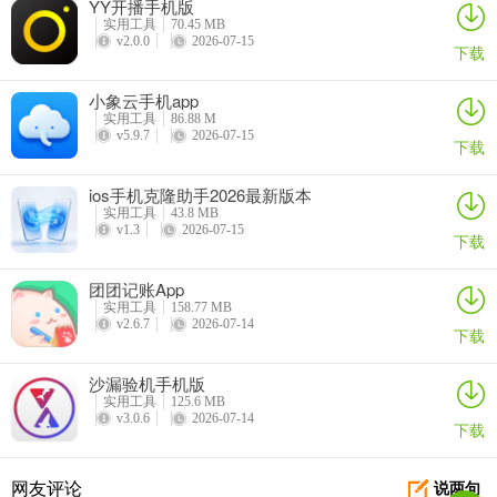
YY开播手机版
实用工具
70.45 MB
v2.0.0
2026-07-15
下载
小象云手机app
实用工具
86.88 M
v5.9.7
2026-07-15
下载
7、以上是本站为大家带来的App Lock App给软件上锁步骤。
ios手机克隆助手2026最新版本
实用工具
43.8 MB
常见问题
v1.3
2026-07-15
下载
1、为什么应用锁不上?
团团记账App
应用上锁需要给予正确的权限，请检查以下权限是否正确授予：
实用工具
158.77 MB
v2.6.7
2026-07-14
下载
1）查看应用列表权限
沙漏验机手机版
2）通知权限
实用工具
125.6 MB
v3.0.6
2026-07-14
下载
3）查看手机应用使用情况权限
4）悬浮窗权限
网友评论
说两句