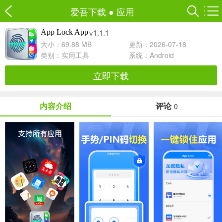
爱吾下载
●
应用
v1.1.1
App Lock App
大小：69.88 MB
更新：2026-07-18
类别：
实用工具
系统：Android
立即下载
内容介绍
评论
0