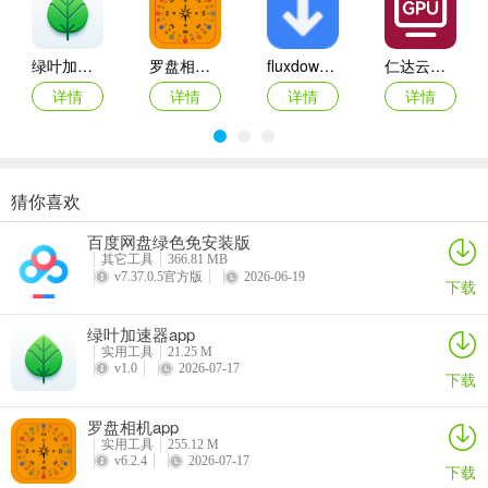
绿叶加速器app
罗盘相机app
fluxdown手机版
仁达云电脑app
详情
详情
详情
详情
猜你喜欢
VEGA云电脑app
2026百度网盘手机客户端
最i玩云手机app
Marvis
百度网盘绿色免安装版
详情
详情
详情
详情
其它工具
366.81 MB
v7.37.0.5官方版
2026-06-19
下载
绿叶加速器app
实用工具
21.25 M
5、点击右边的锁可以给软件上锁。
v1.0
2026-07-17
下载
罗盘相机app
实用工具
255.12 M
v6.2.4
2026-07-17
下载