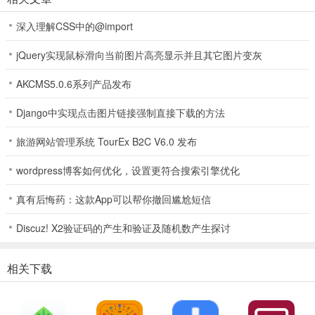
深入理解CSS中的@import
jQuery实现鼠标滑向当前图片高亮显示并且其它图片变灰
AKCMS5.0.6系列产品发布
3、后续还需要开启两三个权限，跟着系统提示操作即可。
Django中实现点击图片链接强制直接下载的方法
旅游网站管理系统 TourEx B2C V6.0 发布
wordpress博客如何优化，设置更符合搜索引擎优化
真有后悔药：这款App可以帮你撤回尴尬短信
Discuz! X2验证码的产生和验证及随机数产生探讨
相关下载
4、权限全都开启完毕后，会显示你手机内全部软件。