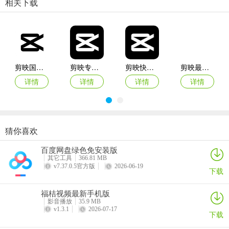
相关下载
剪映国际服
剪映专业版
剪映快手版
剪映最新版
详情
详情
详情
详情
猜你喜欢
剪映安卓版
剪映手机版
剪映2025版
剪映小云雀app官方版
百度网盘绿色免安装版
详情
详情
详情
详情
其它工具
366.81 MB
v7.37.0.5官方版
2026-06-19
下载
福桔视频最新手机版
影音播放
35.9 MB
v1.3.1
2026-07-17
下载