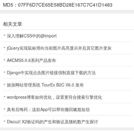
MD5：07FF6D7CE65E58BD28E167C7C41D1483
2、之后选择语言为“简体中文”；
相关文章
深入理解CSS中的@import
3、之后点击“新游戏”进入；
jQuery实现鼠标滑向当前图片高亮显示并且其它图片变灰
AKCMS5.0.6系列产品发布
4、你可以选择地图和城市名称，然后开始；
Django中实现点击图片链接强制直接下载的方法
旅游网站管理系统 TourEx B2C V6.0 发布
5、市长大人，开始你的城市建设吧。
wordpress博客如何优化，设置更符合搜索引擎优化
真有后悔药：这款App可以帮你撤回尴尬短信
游戏亮点
Discuz! X2验证码的产生和验证及随机数产生探讨
1、游戏中充满了灯光和交通，与真实的城市建筑非常相似，让你身临
其境。