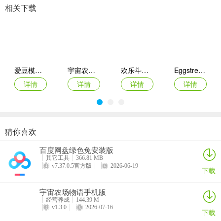
相关下载
2、游戏中有很多中国元素，本土化程度很高，比如中国配音、中国形
象的NPC、中国建筑等。
3、玩家将扮演市长的角色来照顾他们的城市，看看城市里没有建造什
么景观。
爱豆模拟器
宇宙农场物语手机版
欢乐斗萌将官方版
Eggstreme Farming游戏
4、除了道路规划外，玩家还可以自由建造各种知名地标建筑和商店写
详情
详情
详情
详情
字楼，自由度很高。
猜你喜欢
珍珠奶茶革命
烹饪环游记
王座守护者
伯吉的温馨厨房手机版
百度网盘绿色免安装版
详情
详情
详情
详情
其它工具
366.81 MB
v7.37.0.5官方版
2026-06-19
下载
宇宙农场物语手机版
经营养成
144.39 M
v1.3.0
2026-07-16
下载