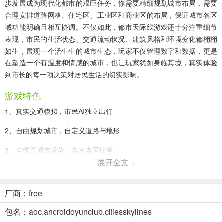
步发展成为现代化都市的艰巨任务，你需要精细规划城市布局，需要
合理安排道路网格、住宅区、工业区和商业区的布局，保证城市各区
域功能明确且相互协调。不仅如此，都市天际线游戏还十分注重细节
表现，市民的生活状态、交通流动状况、建筑风格和环境变化都栩栩
如生，展现一个活生生的城市生态，玩家不仅管理数字和数据，更是
在塑造一个有温度和情感的城市，也让玩家犹如身临其境，真实体验
到市长的每一项决策对居民生活的切实影响。
游戏特色
1、真实交通模拟，市民AI独立出行
2、自由规划城市，自定义道路与地形
3、全维度城市运营，含水电医疗等
展开全文 +
4、分区政策系统，打造特色城区
都市天际线手机版怎么玩？
厂商：free
1、在本站下载安装好都市天际线手游中文版，运行游戏并点
包名：aoc.androidoyunclub.citiesskylines
击“OPTIONS”，进入设置界面；