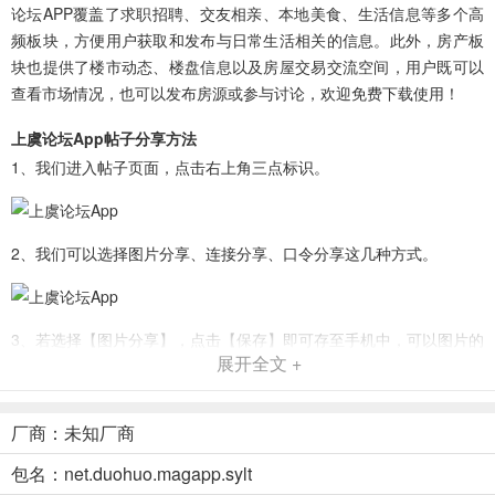
论坛APP覆盖了求职招聘、交友相亲、本地美食、生活信息等多个高
频板块，方便用户获取和发布与日常生活相关的信息。此外，房产板
块也提供了楼市动态、楼盘信息以及房屋交易交流空间，用户既可以
查看市场情况，也可以发布房源或参与讨论，欢迎免费下载使用！
上虞论坛App帖子分享方法
1、我们进入帖子页面，点击右上角三点标识。
2、我们可以选择图片分享、连接分享、口令分享这几种方式。
3、若选择【图片分享】，点击【保存】即可存至手机中，可以图片的
展开全文 +
方式分享。
厂商：未知厂商
上虞论坛App发帖方法介绍
包名：net.duohuo.magapp.sylt
1、在主页面点击【我的帖子】。