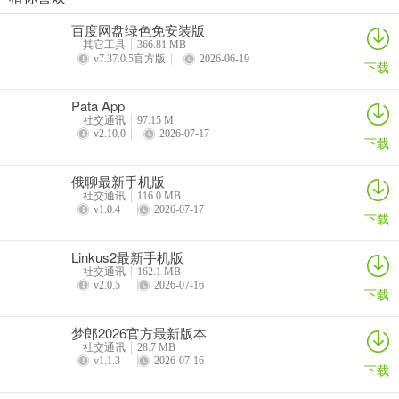
陪玩电竞
Ocha App
Shine拾光app
心动几何
一个让教师、家长、社会互动的广场。
百度网盘绿色免安装版
详情
详情
详情
详情
其它工具
366.81 MB
v7.37.0.5官方版
2026-06-19
更新日志
下载
v8.7版本
Pata App
社交通讯
97.15 M
修复上个版本出现的若干问题。
v2.10.0
2026-07-17
下载
俄聊最新手机版
社交通讯
116.0 MB
v1.0.4
2026-07-17
下载
Linkus2最新手机版
社交通讯
162.1 MB
v2.0.5
2026-07-16
下载
梦郎2026官方最新版本
社交通讯
28.7 MB
v1.1.3
2026-07-16
下载