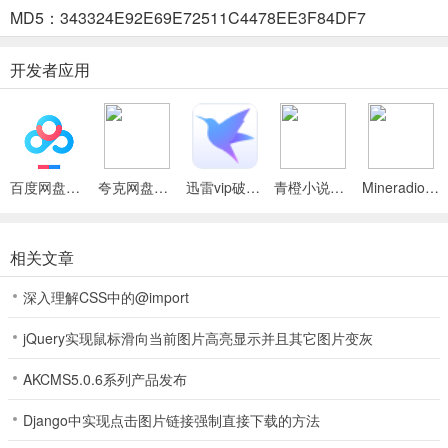
MD5：343324E92E69E72511C4478EE3F84DF7
2、进入我帖子之后点击下方【发布帖子】即可发送你想发的帖子。
开发者应用
上虞论坛特色
对于上虞论坛的上万用户来说，上虞民生论坛是链接他们真实生活的
百度网盘绿色免安装Pc电脑版
夸克网盘官方正式版
迅雷vip破解版永久会员2024版
青橙小说App
Mineradio手机版
家园。每一天，他们都上虞论坛分享生活的点点滴滴。一件新衣、一
场大雪、一张照片、一段心情，都能成为他们快乐的话题。他们流连
在家居、房产、亲子、汽车、时尚、美食这样的社区空间，用他们对
相关文章
生活的热情造就了上虞论坛火爆的人气！在上虞论坛空间，他们还创
深入理解CSS中的@import
造了上虞论坛语言“拉风”、“辣妈”、“拔草”、“小四”，……甚至有些网
友在民生论坛空间交到了自己一辈子的挚友、生活的精彩在上虞论坛
jQuery实现鼠标滑向当前图片高亮显示并且其它图片变灰
展开。
AKCMS5.0.6系列产品发布
上虞论坛app各版块介绍
1、说辩上虞
Django中实现点击图片链接强制直接下载的方法