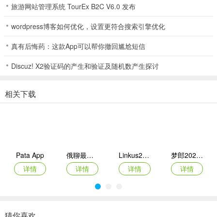
客观、善意地评说上虞。
旅游网站管理系统 TourEx B2C V6.0 发布
2、上虞红娘
wordpress博客如何优化，设置更符合搜索引擎优化
上虞帅哥靓女集合地。
真有后悔药：这款App可以帮你撤回尴尬短信
3、大话楼市
Discuz! X2验证码的产生和验证及随机数产生探讨
上虞楼市交流情报秘密基地。
相关下载
4、上虞房产
买房卖房租房全信息。
5、买车开车
买车开车保养车。
Pata App
俄聊最新手机版
Linkus2最新手机版
梦郎2026官方最新版本
详情
详情
详情
详情
6、人才市场
求职招聘找工作。
7、教育园地
猜你喜欢