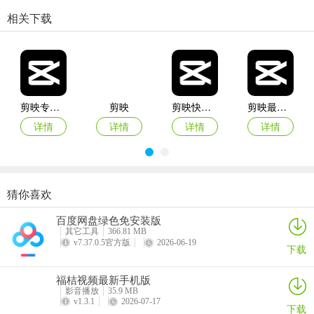
相关下载
剪映专业版
剪映
剪映快手版
剪映最新版
详情
详情
详情
详情
猜你喜欢
剪映安卓版
剪映手机版
剪映2025版
剪映小云雀app官方版
百度网盘绿色免安装版
详情
详情
详情
详情
其它工具
366.81 MB
v7.37.0.5官方版
2026-06-19
下载
福桔视频最新手机版
影音播放
35.9 MB
v1.3.1
2026-07-17
下载