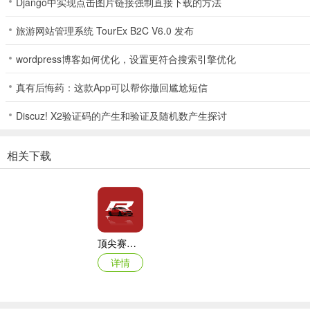
Django中实现点击图片链接强制直接下载的方法
旅游网站管理系统 TourEx B2C V6.0 发布
wordpress博客如何优化，设置更符合搜索引擎优化
真有后悔药：这款App可以帮你撤回尴尬短信
5、竞技玩法提供多种地图，有一些要满足一定等级才可以开启挑战
Discuz! X2验证码的产生和验证及随机数产生探讨
顶尖赛车手游戏怎么设置中文
1、点击左上角的齿轮；
相关下载
2、选择language；
3、选择繁体中文；
4、设置成功，重启游戏；
顶尖赛车手内购版
5、再次进入即可变为中文。
详情
顶尖赛车手游戏进不去怎么办