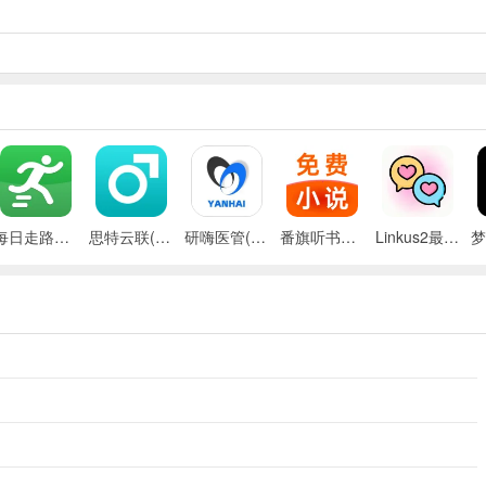
每日走路计步(运动健康记录)
思特云联(视频监控应用)
研嗨医管(医院管理平台)
番旗听书免费畅听(听书软件)
Linkus2最新手机版