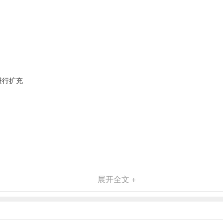
进行扩充
展开全文 +
赛结束时显示