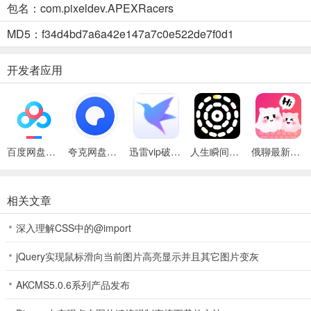
包名：com.pixeldev.APEXRacers
MD5：f34d4bd7a6a42e147a7c0e522de7f0d1
开发者应用
3、改装玩法所需要的零件大部分来源于商店，有直接购买的方式，也
百度网盘绿色免安装Pc电脑版
夸克网盘官方正式版
迅雷vip破解版永久会员2024版
人生瞬间最新手机版
俄聊最新手机版
相关文章
深入理解CSS中的@import
jQuery实现鼠标滑向当前图片高亮显示并且其它图片变灰
4、玩家可以在个人中心设置要展示的车以及添加自身的头衔和标签
AKCMS5.0.6系列产品发布