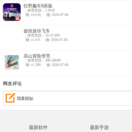
狂野飙车9原版
体育竞技
2.9GB
v4.6.0j
2026-07-06
超炫迷你飞车
体育竞技
20.35 MB
5、比赛结束，可看到自己排名和所获得的金币
v1.0.0
2026-07-06
高山冒险滑雪
体育竞技
490.38MB
v1.200
2026-07-06
网友评论
我要跟贴
大量货币，进入游戏需要稍等一会才可显示。
最新软件
最新手游