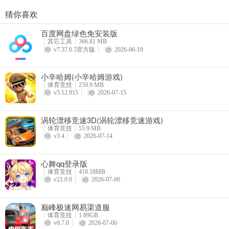
需要谷歌三件套；
猜你喜欢
这个游戏是谷歌上面的游戏；
百度网盘绿色免安装版
目前需要下载谷歌三件套才可以进行游玩和体验。
其它工具
366.81 MB
v7.37.0.5官方版
2026-06-19
顶尖赛车手驾驶基本操作
小辛哈姆(小辛哈姆游戏)
1、在游戏主页，可以选择给车辆改装，换色，购买新车等等，点击rac
体育竞技
259.9 MB
v5.12.915
2026-07-15
涡轮漂移竞速3D(涡轮漂移竞速游戏)
体育竞技
55.9 MB
v3.4
2026-07-14
心舞qq登录版
体育竞技
418.18MB
v21.0.0
2026-07-06
2、选择游戏关卡
巅峰极速网易渠道服
体育竞技
1.89GB
v0.7.0
2026-07-06