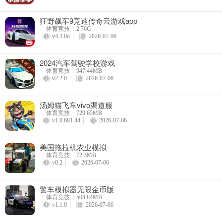
狂野飙车9竞速传奇云游戏app
体育竞技
2.76G
v4.3.0o
2026-07-06
2024汽车驾驶学校游戏
3、确认关卡，再次点击race
体育竞技
947.44MB
v2.2.0
2026-07-06
汤姆猫飞车vivo渠道服
体育竞技
729.65MB
v1.0.681.44
2026-07-06
美国拖拉机农业模拟
体育竞技
72.3MB
v0.2
2026-07-06
4、通过点击图标来控制车辆的前进
警车模拟器无限金币版
体育竞技
504.84MB
v1.1.0
2026-07-06