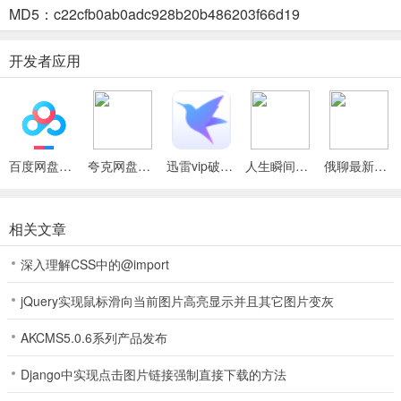
MD5：c22cfb0ab0adc928b20b486203f66d19
3、高清远程会议：全新远程视频会议，多地区高清音质开会超方便。
4、学习资源丰富：各种课程直播，是提升委员思想水平的好平台。
开发者应用
北京市政协(政协履职平台)功能
1、能及时推送政协最新新闻，让用户第一时间知晓，方便了解政协动
百度网盘绿色免安装Pc电脑版
夸克网盘官方正式版
迅雷vip破解版永久会员2024版
人生瞬间最新手机版
俄聊最新手机版
态。
2、助力用户管理提案，所有提案信息在应用中一目了然，便于提案工
相关文章
作开展。
深入理解CSS中的@import
3、提供便捷学习渠道，让用户学习更轻松，提升自身思想水平。
jQuery实现鼠标滑向当前图片高亮显示并且其它图片变灰
4、用户可通过应用了解政协会议信息，详细知晓会议内容。
AKCMS5.0.6系列产品发布
5、支持智能提醒工作日程，合理安排时间，使工作更加高效。
Django中实现点击图片链接强制直接下载的方法