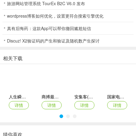
旅游网站管理系统 TourEx B2C V6.0 发布
北京市政协(政协履职平台)使用说明
1. 工作台安全对接组织应用及业务系统，打造移动工作统一入口。
wordpress博客如何优化，设置更符合搜索引擎优化
2. 具备等保三级安全认证，提高组织信息安全防护能力。
真有后悔药：这款App可以帮你撤回尴尬短信
3. 可实现跨组织即时通讯，打通上下游产业链，构建企业生态圈。
Discuz! X2验证码的产生和验证及随机数产生探讨
4. 能及时推送政协会议信息、最新新闻，方便了解会议内容与资讯。
相关下载
5. 支持智能提醒工作日程，合理安排时间，提升工作效率，还可进行
提案管理、在线学习等。
北京市政协班子名单
人生瞬间最新手机版
商搏最新手机版
安集客(服务工单管理)
国家电投网络学院app
想了解北京市政协班子名单吗？北京市政协app官方版就能帮到您！
详情
详情
详情
详情
这可是个超棒的智能化政协工作管理平台。它能提供在线会议、新闻
资讯等全方位服务功能。在这里，您能轻松知晓政协会议信息，委员
提案管理也很方便，所有提案信息都能在应用里了解。最新的政协新
闻会及时更新，让您时刻紧跟动态。它还支持智能提醒工作日程，合
猜你喜欢