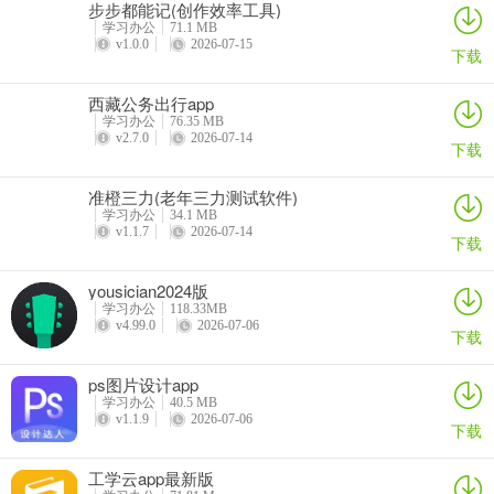
**问题4：app支持智能提醒工作日程吗？**
步步都能记(创作效率工具)
学习办公
71.1 MB
v1.0.0
2026-07-15
答：支持智能提醒工作日程，能合理安排时间，让工作更高效。
下载
**问题5：是否有远程会议功能？**
西藏公务出行app
学习办公
76.35 MB
答：有全新的远程会议，支持多地区远程开会，高清音质，开会更方
v2.7.0
2026-07-14
下载
便。
准橙三力(老年三力测试软件)
学习办公
34.1 MB
v1.1.7
2026-07-14
下载
yousician2024版
学习办公
118.33MB
v4.99.0
2026-07-06
下载
ps图片设计app
学习办公
40.5 MB
v1.1.9
2026-07-06
下载
工学云app最新版