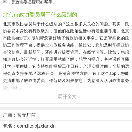
率，是政协委员履职好帮手。
北京市政协委员属于什么级别的
北京市政协委员属于什么级别的？这是很多人关心的问题。其实，政
协委员本身没有行政级别，但他们在政治生活中有着重要作用。北京
市政协app官方版能帮您更好地了解政协相关事务。它是智能化的政
协工作管理平台，提供全方位服务功能。通过它，您能及时掌握政协
会议信息、最新新闻，还能进行提案管理、在线学习等。比如，您想
知道政协会议详情，打开应用就能了解；想学习提升，各种课程直播
让学习更便捷。它支持智能提醒工作日程，合理安排时间，全新的远
程会议支持多地区远程开会，高清音质很方便。有了这个app，您能
更清晰地了解政协委员工作范畴及相关信息，为您深入认识政协事务
提供便利。
展开全文 +
北京市政协(政协履职平台)优势
1、功能全面便捷：提供在线会议、新闻资讯等全方位服务，委员履职
厂商：暂无厂商
更高效。
包名：com.lite.bjzxlanxin
2、智能日程管理：支持智能提醒，合理安排时间，让工作有条不紊。