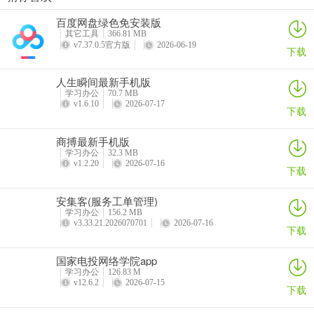
理安排时间，提升工作效率。全新的远程会议，支持多地区远程开
步步都能记(创作效率工具)
西藏公务出行app
准橙三力(老年三力测试软件)
绿联私有云官方版
百度网盘绿色免安装版
会，音质超高清。而且它还是个不错的在线学习平台，各种课程直
详情
详情
详情
详情
其它工具
366.81 MB
播，能帮您提升思想水平。有了它，您就能全面、便捷地获取北京市
v7.37.0.5官方版
2026-06-19
下载
政协的各类信息，轻松解决您对政协相关信息的需求，为您带来极大
便利，赶紧来下载试试吧！
人生瞬间最新手机版
学习办公
70.7 MB
v1.6.10
2026-07-17
下载
北京市政协(政协履职平台)常见问题
商搏最新手机版
**问题1：如何在北京市政协app上查看政协会议信息？**
学习办公
32.3 MB
v1.2.20
2026-07-16
下载
答：通过应用就能知道政协会议信息，可详细了解会议内容。
安集客(服务工单管理)
**问题2：app能及时更新政协新闻吗？**
学习办公
156.2 MB
v3.33.21.2026070701
2026-07-16
下载
答：能，政协的最新新闻会及时为用户更新，方便用户及时知晓。
国家电投网络学院app
**问题3：如何在app上管理提案？**
学习办公
126.83 M
v12.6.2
2026-07-15
下载
答：帮助用户对提案进行管理，所有提案信息在应用中就能了解。