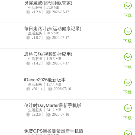
灵犀魔戒(运动睡眠管家)
生活服务
51.9 MB
下载app后点击进入，选择空闲技师，选好后提交订单；也可通过微
v1.2.6
2026-07-17
下载
信公众号等渠道预约。
每日走路计步(运动健康记录)
3. 技师有保障吗？
生活服务
70.5 MB
v1.0.7
2026-07-17
下载
技师实名认证，真人实拍，经过专业培训，保障服务品质。
思特云联(视频监控应用)
4. 服务卫生情况如何？
生活服务
119.8 MB
v1.4.2
2026-07-17
一客一换一消毒，保证卫生安全。
下载
5. 可以随时预约吗？
iDance2026最新版本
生活服务
117.4 MB
支持24小时线上预约上门按摩服务。
v20.1.4
2026-07-16
下载
6. 下单后能知道技师动态吗？
倒计时DayMarter最新手机版
生活服务
241.2 MB
下单后从订单列表页可实时关注技师动态，判断上门服务时间。
v2.2.6
2026-07-16
下载
7. 平台有客服吗？
免费GPS海拔测量最新手机版