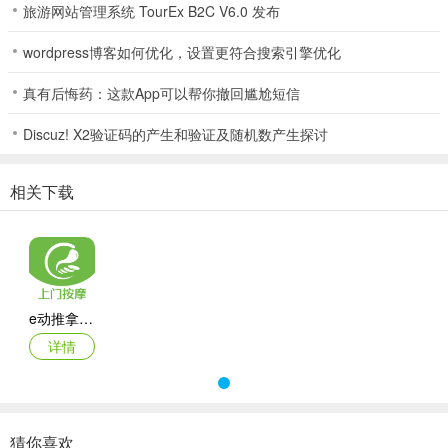
5、24小时可预约：支持24小时线上预约上门按摩服务，随时想约就
旅游网站管理系统 TourEx B2C V6.0 发布
约，方便随心。
wordpress博客如何优化，设置更符合搜索引擎优化
真有后悔药：这款App可以帮你撤回尴尬短信
e动推拿(上门推拿平台)使用说明
Discuz! X2验证码的产生和验证及随机数产生探讨
1. 下载安装：在应用市场下载“e动推拿”app并安装。
2. 选择技师：打开app，依据地图定位，按距离挑选最近且空闲的技
相关下载
师。
3. 提交订单：选好技师后，选定所需按摩项目，点击提交订单。
4. 查看订单：下单后，在“我的订单”里实时关注技师动态，掌握上门
服务时间。
e动推拿app
5. 联系客服：若有疑问，平台24小时在线客服随时提供下单指引与服
详情
务。
猜你喜欢
e动推拿和泰到位的区别