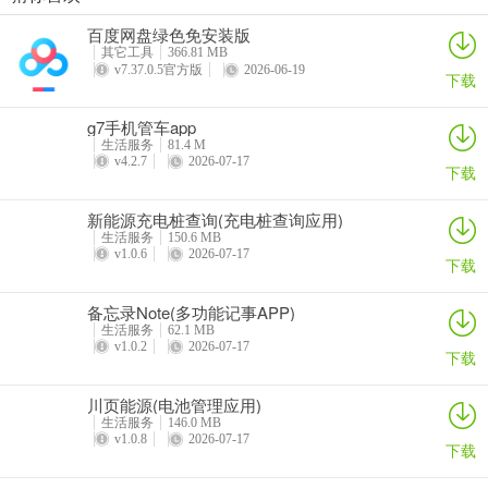
如果你想找按摩推拿服务，e动推拿是个不错的选择。它能提供专业且
百度网盘绿色免安装版
优质的上门按摩服务。你可以在线预约，有上百优秀技师供你挑选，
其它工具
366.81 MB
v7.37.0.5官方版
2026-06-19
还能选择不同按摩方案。软件功能强大，技师列表可根据地图和定
下载
位，按距离推荐最近技师，快速提供上门服务；服务列表能按需求选
g7手机管车app
项目，系统推荐最近可接单技师；我的订单可实时关注技师动态，判
生活服务
81.4 M
断服务时间；还有24小时在线客服提供下单指引。其特色众多，技师
v4.2.7
2026-07-17
下载
实名认证，真人实拍保障品质；卫生保障一客一换一消毒；24小时可
预约；商家或技师爽约、手法不满意可退款。能解决你身体不舒服想
新能源充电桩查询(充电桩查询应用)
按摩的需求，让你足不出户享受便捷、放心的按摩服务，轻松缓解疲
生活服务
150.6 MB
v1.0.6
2026-07-17
劳。
下载
备忘录Note(多功能记事APP)
生活服务
62.1 MB
e动推拿(上门推拿平台)常见问题
v1.0.2
2026-07-17
下载
1. e动推拿有哪些服务项目？
川页能源(电池管理应用)
有中式传统推拿、精油通络、香薰足底、淋巴排毒、头肩颈推拿、刮
生活服务
146.0 MB
v1.0.8
2026-07-17
痧采耳、精油SPA、减压SPA等上门推拿按摩项目。
下载
2. 如何预约e动推拿服务？