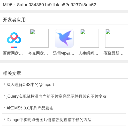
3. 信息化：依托信息技术建管理系统，支持实时预约等，优化流程提
MD5：8afbd0343601b91bfac82d9237d8eb52
满意度。
开发者应用
4. 平台化：连接技师与用户，简化预约流程，多渠道预约享一站式服
务。
e动推拿(上门推拿平台)功能
百度网盘绿色免安装Pc电脑版
夸克网盘官方正式版
迅雷vip破解版永久会员2024版
人生瞬间最新手机版
俄聊最新手机版
1、技师列表：依据地图定位，按距离推荐最近技师，快速提供上门按
摩服务，便捷又高效。
相关文章
2、服务列表：按需求选合适项目，系统推荐近距可接单技师，提供上
门按摩服务，精准匹配。
深入理解CSS中的@import
3、我的订单：下单后于订单列表实时关注技师动态，准确判断上门按
jQuery实现鼠标滑向当前图片高亮显示并且其它图片变灰
摩服务时间，安心无忧。
AKCMS5.0.6系列产品发布
4、在线客服：平台设24小时在线客服，下单时提供及时指引与服
务，随时答疑解惑。
Django中实现点击图片链接强制直接下载的方法