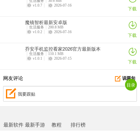
平台提供24小时在线客服，下单时可提供及时指引和服务。
生活服务
50.6 MB
v1.0.7
2026-07-16
下载
8. 价格怎么看？
魔镜智析最新安卓版
打开软件在服务一栏找到要的服务，看好说明后点击提交订单即可查
生活服务
200.8 MB
v1.0.2
2026-07-16
看。
下载
9. 若商家或技师爽约怎么办？
乔安手机监控看家2026官方最新版本
生活服务
110.1 MB
商家或技师原因导致爽约，手法不满意可退款。
v1.0.1
2026-07-15
下载
网友评论
说两句
目录
我要跟贴
最新软件
最新手游
教程
排行榜
网站地图
|
返回首页