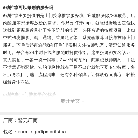
e动推拿可以做别的服务吗
e动推拿主要提供的是上门按摩推拿服务哦。它能解决你身体疲劳、肌
肉酸痛等想按摩放松的需求。你只要打开app，就能根据地图定位快
速找到距离最近且处于空闲阶段的技师，选择合适的按摩项目，比如
中式传统推拿、精油通络、香薰足底等，系统会推荐可接单技师上门
服务。下单后还能在“我的订单”里实时关注技师动态，清楚知道服务
时间。平台有24小时在线客服随时提供指引。这里技师都实名认证、
真人实拍，一客一换一消毒，24小时可预约，商家或技师爽约、手法
不满意还能退款。它的便利性就在于足不出户就能享受专业按摩，多
种服务项目可选，流程清晰，还有各种保障，让你放心又省心，轻松
缓解身体不适。
e动推拿(上门推拿平台)优势
展开全文 +
1. 专业化：重视技师培训考核，建立系统管理体系，确保服务高质
量，收费透明。
厂商：暂无厂商
2. 标准化：统一服务流程标准，精心设计项目，解决服务质量不一问
题。
包名：com.fingertips.edtuina