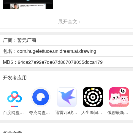
unidream ai绘画软件怎么样
展开全文 +
用户只需要通过简短的描述，即可生成梦境般的图片，而且这些图片
都是通过您的描述使用先进的AI绘画出来的，描述词越丰富，创造出
厂商：暂无厂商
得图片就会越觉有色彩性，快来体验吧！
包名：com.hugelettuce.unidream.ai.drawing
如果对图片不满意恶可以多试几次哦，总会抽到让您满意的图像哦！
MD5：94ca27a92e7de67d867078035ddca179
平台优势
- 我们预置了数十套艺术风格，无论您是想看到一张洛可可风格的油
开发者应用
画，还是毕加索的立体主义，还是各种现代流行风格，甚至是小孩子
的涂鸦，Ai都能迅速满足您的想法；
- 对于专业用户，输入文字时搭配艺术家的名字或者风格描述，可以
更灵活地生成您个人的风格；
百度网盘绿色免安装Pc电脑版
夸克网盘官方正式版
迅雷vip破解版永久会员2024版
人生瞬间最新手机版
俄聊最新手机版
- 一切取决于您的想象力。比如，让梵高用狂野的笔触画一张米老鼠
怎么样？您也可以在我们的社区中参考别人的灵感。