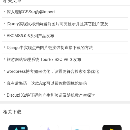
相关文章
unidream ai绘画软件特色
深入理解CSS中的@import
【发挥你的想象】
jQuery实现鼠标滑向当前图片高亮显示并且其它图片变灰
火爆AI智能作画引领黑科技
AKCMS5.0.6系列产品发布
独一无二，专属画作
【发挥你的想象】
Django中实现点击图片链接强制直接下载的方法
激发创意灵感秒变现实！
旅游网站管理系统 TourEx B2C V6.0 发布
操作简单 快速出图
wordpress博客如何优化，设置更符合搜索引擎优化
【异次元头像】
真有后悔药：这款App可以帮你撤回尴尬短信
开启次元新世界的大门
Discuz! X2验证码的产生和验证及随机数产生探讨
高级定制，极具美感
相关下载
【艺术画廊】
轻松打造艺术家风格大作