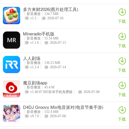
简单向uni dream描述一下你的想法：“白雪皑皑的山坡”、“海上飓风
与小船”、“由新海诚绘画的一条美人鱼”或任何你能想像到的，选择你
多方来财2026(图片处理工具)
影音播放
134.7 MB
想要的风格，点击 “开始绘画” 并等待十几秒钟，就能看到自己创造的
v1.5
2026-07-16
下载
专属作品。UniDream 使用前沿的AI模型来生成AI绘画作品。部署了
多台高性能机器并持续优化算法，在提供高质量生成效果的同时，缩
Mineradio手机版
短了等待时间。
影音播放
55.54 MB
v1.1.6
2026-07-15
下载
-咒语生成器，涵盖超多风格模型
人人剧场
基于开源模型Stable Diffusion重新训练并修改的unidream模型，集合
影音播放
130.23 MB
了市场上最新最全的AI绘画风格，从二次元风格，到CG渲染，到历史
v1.2.4
2026-07-14
下载
著名画家，到各种小众画风，我们可能是市场上涵盖模型、风格最全
的AI绘画App，不仅如此，我们还提供了超级灵活的咒语生成器，帮
魔豆剧场app
助画手们创作丰富的构图。使用咒语生成器选择角色的场景、服装、
影音播放
45.4 M
v1.40.07.005安卓手机免费版
2026-07-06
姿势、画风等，快速定制专属二次元形象。
下载
D4DJ Groovy Mix电音派对(电音节奏手游)
影音播放
152.4 MB
v9.7.0
2026-07-06
下载