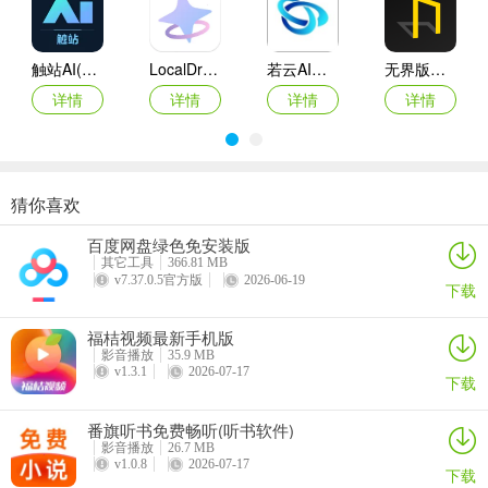
视觉享受，艺术震撼
触站AI(AI绘画平台)
LocalDream(AI绘画软件)
若云AI绘画
无界版图ai绘画app
详情
详情
详情
详情
猜你喜欢
触站AI绘画免费2024最新版
AI绘画助手app手机版
意间ai绘画官方版
无界版图ai绘画app
百度网盘绿色免安装版
详情
详情
详情
详情
其它工具
366.81 MB
v7.37.0.5官方版
2026-06-19
下载
福桔视频最新手机版
影音播放
35.9 MB
v1.3.1
2026-07-17
下载
unidream ai绘画软件功能
番旗听书免费畅听(听书软件)
-AI 梦境生成器
影音播放
26.7 MB
v1.0.8
2026-07-17
下载