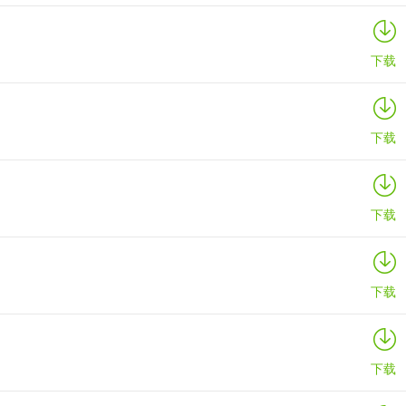
下载
下载
下载
下载
下载