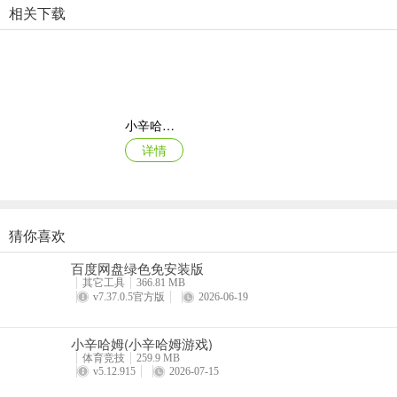
相关下载
小辛哈姆(小辛哈姆游戏)
详情
猜你喜欢
乐高忍者骑手中文版
百度网盘绿色免安装版
详情
其它工具
366.81 MB
v7.37.0.5官方版
2026-06-19
小辛哈姆(小辛哈姆游戏)
体育竞技
259.9 MB
v5.12.915
2026-07-15