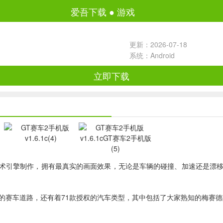
爱吾下载
●
游戏
更新：2026-07-18
系统：Android
立即下载
术引擎制作，拥有最真实的画面效果，无论是车辆的碰撞、加速还是漂
同的赛车道路，还有着71款授权的汽车类型，其中包括了大家熟知的梅赛