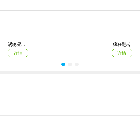
涡轮漂移竞速3D(涡轮漂移竞速游戏)
疯狂翻转
详情
详情
菲利刹车记2最新版(Faily Brakes 2)app
飞驰摩托
详情
详情