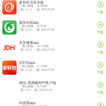
盈创生活安卓版
网上购物
38.26MB
答：非常快捷，只要10s钟就可以录入一条生源线索，抛弃传统的纸
v2.2.1
2026-07-06
下载
笔和繁琐的登记流程。
国珍在线app
问：能否方便地导出线索管理模块数据？
网上购物
38.38 M
v3.0.2
2026-07-06
答：支持在线索管理模块一键导出Excel表，只需1s，让你不再做重复
下载
的无用功。
京东健康app
问：松鼠宝2026最新版本的数据安全如何保障？
网上购物
121.32MB
v6.0.6
2026-07-06
下载
答：采用现代密码算法对数据进行主动保护，另外采用现代信息存储
手段对数据进行主动防护。
宝轩拍app
网上购物
25.27MB
v1.1.0
2026-07-06
下载
i国坛·茗酉酷APP客户端
网上购物
39.4 MB
v1.0
2026-07-06
下载
23优惠app