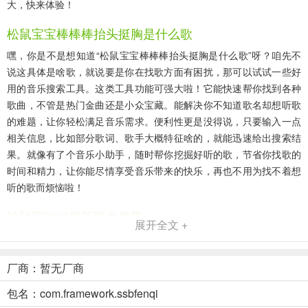
大，快来体验！
松鼠宝宝棒棒棒抬头挺胸是什么歌
嘿，你是不是想知道“松鼠宝宝棒棒棒抬头挺胸是什么歌”呀？咱先不
说这具体是啥歌，就说要是你在找歌方面有困扰，那可以试试一些好
用的音乐搜索工具。这类工具功能可强大啦！它能快速帮你找到各种
歌曲，不管是热门金曲还是小众宝藏。能解决你不知道歌名却想听歌
的难题，让你轻松满足音乐需求。便利性更是没得说，只要输入一点
相关信息，比如部分歌词、歌手大概特征啥的，就能迅速给出搜索结
果。就像有了个音乐小助手，随时帮你挖掘好听的歌，节省你找歌的
时间和精力，让你能尽情享受音乐带来的快乐，再也不用为找不着想
听的歌而烦恼啦！
松鼠宝2026最新版本优势
展开全文 +
1. 功能丰富：涵盖账单管理、信用卡申请、在线学习及商城等多样功
能，满足多元需求。
厂商：暂无厂商
2. 在线教育省心：携手主流机构推出多类课程，让学习更高效，体验
包名：com.framework.ssbfenqi
更省心。