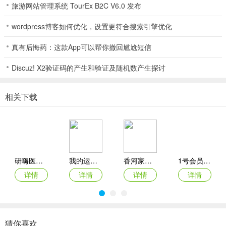
1. 资金援助：为想提升自己的用户提供资金支持，助力培训学习。
旅游网站管理系统 TourEx B2C V6.0 发布
2. 信用卡申请：学生时代办理信用卡不再复杂，一键申请，快速下卡
wordpress博客如何优化，设置更符合搜索引擎优化
且优惠多。
真有后悔药：这款App可以帮你撤回尴尬短信
3. 在线学习：携手主流教育机构，有编程、健身、舞蹈、瑜伽等课
程，在线教育省心，倡导高效学习。
Discuz! X2验证码的产生和验证及随机数产生探讨
4. 招生管理：为教育机构招生人员提供线上工作管理服务，涵盖学生
相关下载
信息录入、金额交易信息查询、内部沟通系统等，减轻负担，提高效
率。
5. 安全保障：采用现代密码算法和信息存储手段，主动保护数据安
全。
研嗨医管(医院管理平台)
我的运动馆app
香河家具城网上商城app
1号会员店(电商购物平台)
详情
详情
详情
详情
松鼠宝宝吃什么食物
你可能想问的是松鼠宝app能帮用户解决什么需求。这款软件可是相
当实用！它是为教育机构打造的招生管理服务平台。能提供线上工作
猜你喜欢
管理服务，比如学生信息录入、金额交易信息查询、内部沟通系统