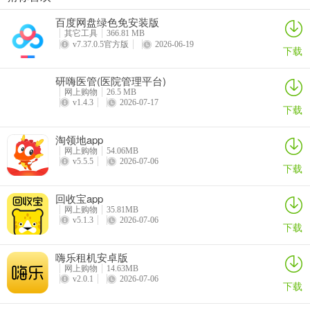
尚美滋
托特衣箱官方版
多特瑞app
黑淘app
等，帮招生人员减轻工作负担，提高效率。有了它，10秒钟就能录入
百度网盘绿色免安装版
详情
详情
详情
详情
一条生源线索，抛弃繁琐登记流程。还支持在线索管理模块一键导出
其它工具
366.81 MB
Excel表，1秒钟搞定，不再做无用功。数据安全也有保障，采用现代
v7.37.0.5官方版
2026-06-19
下载
密码算法和存储手段主动保护数据。另外，它还有在线商城，新款
iPhone、小米手机、华为产品、女士新款包包等应有尽有。甚至能一
研嗨医管(医院管理平台)
网上购物
26.5 MB
键式办理信用卡，快速下卡还有很多优惠。更有携手各大主流教育机
v1.4.3
2026-07-17
下载
构推出的编程、健身、舞蹈、瑜伽等教育课程，让在线教育更省心，
助力学员高效学习。不管你是教育机构相关人员，还是想提升自己的
淘领地app
用户，松鼠宝app都能满足你的不少需求。
网上购物
54.06MB
v5.5.5
2026-07-06
下载
回收宝app
松鼠宝2026最新版本常见问题
网上购物
35.81MB
v5.1.3
2026-07-06
下载
问：松鼠宝2026最新版本有哪些新功能？
嗨乐租机安卓版
答：携手各大主流教育机构推出最新UI编程、健身、舞蹈、瑜伽等教
网上购物
14.63MB
育课程，还有信用卡一键式办理、新开设商城分类等功能。
v2.0.1
2026-07-06
下载
问：在松鼠宝2026最新版本上如何录入生源线索？