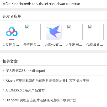
MD5：5eda3cdb7e59f51cf78d8d54a160e89a
3. 招生管理便捷：为教育机构提供线上管理服务，减轻招生人员工作
负担。
开发者应用
松鼠宝2026最新版本功能
1、提供账单管理服务，为教育机构解决招生难题，助力其提升招生效
率。
百度网盘绿色免安装Pc电脑版
夸克网盘官方正式版
迅雷vip破解版永久会员2024版
人生瞬间最新手机版
俄聊最新手机版
2、设有在线商城，涵盖多种热门商品，满足用户多样化购物需求。
相关文章
3、支持一键式办理信用卡，流程简便快速下卡，还有诸多优惠。
深入理解CSS中的@import
4、携手主流教育机构推出多样课程，让在线教育更省心高效。
jQuery实现鼠标滑向当前图片高亮显示并且其它图片变灰
5、具备线上工作管理服务，可进行学生信息录入、交易查询等。
AKCMS5.0.6系列产品发布
Django中实现点击图片链接强制直接下载的方法
松鼠宝2026最新版本使用说明