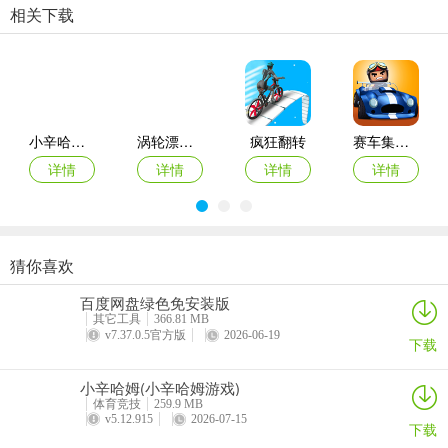
相关下载
小辛哈姆(小辛哈姆游戏)
涡轮漂移竞速3D(涡轮漂移竞速游戏)
疯狂翻转
赛车集会最新版
详情
详情
详情
详情
猜你喜欢
乐高忍者骑手中文版
菲利刹车记2最新版(Faily Brakes 2)app
飞驰摩托
超跑模拟器无限金币版
百度网盘绿色免安装版
详情
详情
详情
详情
其它工具
366.81 MB
v7.37.0.5官方版
2026-06-19
下载
小辛哈姆(小辛哈姆游戏)
体育竞技
259.9 MB
v5.12.915
2026-07-15
下载