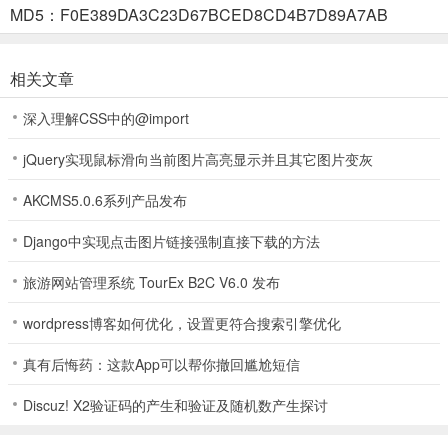
MD5：F0E389DA3C23D67BCED8CD4B7D89A7AB
3、有了飞行器就可以挑选赛道进行比赛了。
相关文章
4、最后玩家可以通过触屏或陀螺仪手机来进行左右移动了。
深入理解CSS中的@import
jQuery实现鼠标滑向当前图片高亮显示并且其它图片变灰
游戏亮点
AKCMS5.0.6系列产品发布
1、快节奏未来赛车：高速竞速体验，重新定义“速度”的含义
Django中实现点击图片链接强制直接下载的方法
2、高清重制版本：画面与特效全面升级，沉浸感更强
旅游网站管理系统 TourEx B2C V6.0 发布
3、武器与加速系统：在竞速中攻击对手或瞬间爆发，策略性十足
wordpress博客如何优化，设置更符合搜索引擎优化
4、耐玩性极高：多种模式、赛事、飞船与赛道组合，重复可玩性强
真有后悔药：这款App可以帮你撤回尴尬短信
Discuz! X2验证码的产生和验证及随机数产生探讨