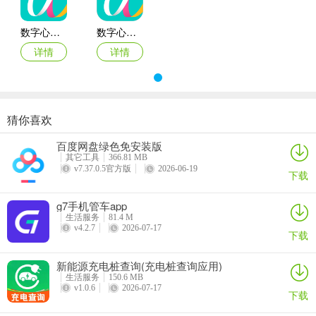
5、能在图表模式中查看统计数据内容，点击图表栏目，查看运动数据
数字心动app
数字心动app最新版本
统计趋势图。
详情
详情
猜你喜欢
百度网盘绿色免安装版
其它工具
366.81 MB
v7.37.0.5官方版
2026-06-19
下载
g7手机管车app
生活服务
81.4 M
v4.2.7
2026-07-17
下载
新能源充电桩查询(充电桩查询应用)
生活服务
150.6 MB
v1.0.6
2026-07-17
下载
数字心动(体育跑步软件)使用说明