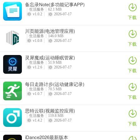
1. 记录运动轨迹：运动时能自动记录跑步轨迹，助你了解每日运动范
备忘录Note(多功能记事APP)
围。
生活服务
62.1 MB
v1.0.2
2026-07-17
下载
2. 查看跑步速度：可在运动轨迹中心通过平均配速，知晓自己的跑步
速度。
川页能源(电池管理应用)
生活服务
146.0 MB
v1.0.8
2026-07-17
3. 缩放轨迹地图：使用缩放功能，能快速查看运动轨迹详情。
下载
4. 切换起始地点：查看轨迹时点击起始，可快速切换并查看相应位置
灵犀魔戒(运动睡眠管家)
信息。
生活服务
51.9 MB
v1.2.6
2026-07-17
下载
5. 查看统计数据：点击图表栏目，能查看自己运动数据的统计趋势
图。
每日走路计步(运动健康记录)
生活服务
70.5 MB
v1.0.7
2026-07-17
下载
思特云联(视频监控应用)
生活服务
119.8 MB
v1.4.2
2026-07-17
下载
iDance2026最新版本