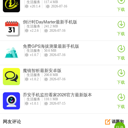
生活服务
117.4 MB
v20.1.4
2026-07-16
下载
倒计时DayMarter最新手机版
生活服务
241.2 MB
v2.2.6
2026-07-16
下载
免费GPS海拔测量最新手机版
数字心动查询成绩
生活服务
50.6 MB
v1.0.7
2026-07-16
下载
数字心动能帮你轻松查询成绩。它是一款很棒的综合体育客户端，有
超多实用功能。在这里，你可以一键查询所有参赛过的中国田径协会
魔镜智析最新安卓版
共办赛事的历史成绩，清楚看到自己的成长轨迹。不管你是专业运动
生活服务
200.8 MB
员，还是业余跑步爱好者，它都能满足你查询成绩的需求。通过整合
v1.0.2
2026-07-16
下载
赛事历史成绩，以列表形式清晰呈现，让你对自己的参赛情况一目了
然。而且，数字心动还有跑遍中国系列赛事聚合报名、专业训练计
乔安手机监控看家2026官方最新版本
生活服务
110.1 MB
划、跑团与跑步俱乐部等功能。能帮你记录日常运动轨迹，了解每日
v1.0.1
2026-07-15
下载
运动范围，分享专业运动员训练心得，定制专属计划突破瓶颈，还能
结交更多跑友一起约跑参赛。用数字心动查询成绩，方便又快捷，让
你在体育活动中更好地了解自己，不断进步。
网友评论
说两句
目录