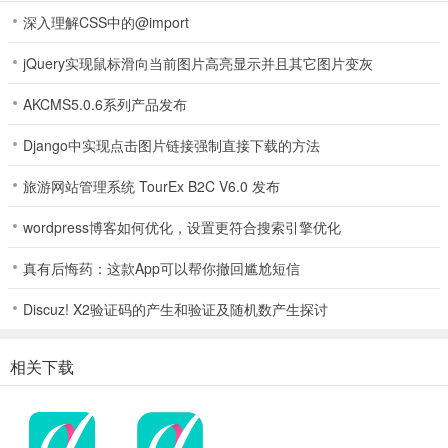
深入理解CSS中的@import
jQuery实现鼠标滑向当前图片高亮显示并且其它图片变灰
AKCMS5.0.6系列产品发布
Django中实现点击图片链接强制直接下载的方法
旅游网站管理系统 TourEx B2C V6.0 发布
数字心动(体育跑步软件)功能
wordpress博客如何优化，设置更符合搜索引擎优化
1、能记录运动轨迹，跑步时自动留存路径，清晰展现每日运动范围，
助你了解自身活动区域。
真有后悔药：这款App可以帮你撤回尴尬短信
2、支持查看跑步平均速度，于运动轨迹中通过平均配速，精准知晓自
Discuz! X2验证码的产生和验证及随机数产生探讨
己的跑步速度情况。
3、可缩放轨迹地图大小，借助缩放功能，快速查看运动轨迹详情，全
相关下载
面掌握运动路径。
4、能通过起始工具切换查看起始地点信息，看轨迹时点击起始，即可
了解相应位置。