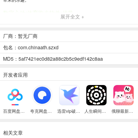
数字心动(体育跑步软件)优势
展开全文 +
1. **赛事资讯全**：能随时掌握田径赛事最新资讯，海量官方认证赛事
不断更新，让你紧跟赛事动态。
厂商：暂无厂商
2. **运动轨迹明**：可记录日常运动轨迹，清晰了解每日运动范围，直
包名：com.chinaath.szxd
观呈现运动历程。
MD5：5af7421ec0d82a88c2b5c9edf142c8aa
3. **训练计划优**：分享专业运动员训练心得，还能定制专属计划，助
力突破自身瓶颈。
开发者应用
4. **跑团社交好**：能加入跑团和俱乐部，结交更多跑友，一起约跑参
赛，增添运动乐趣。
百度网盘绿色免安装Pc电脑版
夸克网盘官方正式版
迅雷vip破解版永久会员2024版
人生瞬间最新手机版
俄聊最新手机版
相关文章