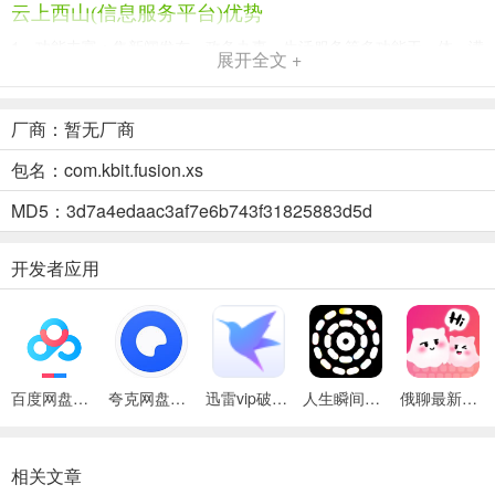
云上西山(信息服务平台)优势
1、功能丰富：集新闻发布、政务办事、生活服务等多功能于一体，满
展开全文 +
足居民多样需求。
2、资讯及时：每日更新本地实时资讯，让居民第一时间掌握身边大小
厂商：暂无厂商
事。
包名：com.kbit.fusion.xs
3、便民服务全：涵盖教育、医疗、交通等数十项服务，统一收集按需
MD5：3d7a4edaac3af7e6b743f31825883d5d
发布。
开发者应用
百度网盘绿色免安装Pc电脑版
夸克网盘官方正式版
迅雷vip破解版永久会员2024版
人生瞬间最新手机版
俄聊最新手机版
相关文章