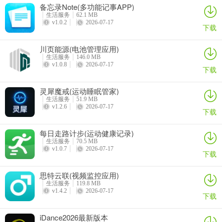
备忘录Note(多功能记事APP)
生活服务
62.1 MB
v1.0.2
2026-07-17
下载
川页能源(电池管理应用)
生活服务
146.0 MB
v1.0.8
2026-07-17
下载
云上西山APP简介
云上西山APP是西山区融媒体中心倾力打造的信息服务平台。它功能
灵犀魔戒(运动睡眠管家)
超丰富，能解决不少生活难题。在新闻资讯方面，汇聚热闻头条，让
生活服务
51.9 MB
v1.2.6
2026-07-17
你畅览天下大事，不出门便知身边大小事。政务办事板块，可进行政
下载
务信息发布与事务办理，办事效率高，还能实时查看进度和结果，比
每日走路计步(运动健康记录)
如在线咨询工作人员、法律顾问，法律援助也能搞定。生活服务便捷
生活服务
70.5 MB
贴心，涵盖教育、医疗、交通、法治等数十项服务，教育上招生和简
v1.0.7
2026-07-17
下载
章等都有，范围广泛。还有超多生活指南能及时浏览，更新日志会修
复已知问题并优化细节。总之，它为区域内居民提供及时有效的便民
思特云联(视频监控应用)
服务资讯，让生活更轻松便捷，是款超实用的APP，快来下载体验
生活服务
119.8 MB
v1.4.2
2026-07-17
吧。
下载
iDance2026最新版本