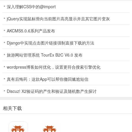
深入理解CSS中的@import
jQuery实现鼠标滑向当前图片高亮显示并且其它图片变灰
AKCMS5.0.6系列产品发布
云上西山(信息服务平台)功能
1、新闻资讯：汇聚热闻头条，让你畅览天下大事，及时了解各类最新
Django中实现点击图片链接强制直接下载的方法
消息。
旅游网站管理系统 TourEx B2C V6.0 发布
2、政务办事：发布政务信息，还能办理政务事务，办事轻松又便捷。
wordpress博客如何优化，设置更符合搜索引擎优化
3、生活服务：提供便捷生活服务，随时随地贴心相伴，满足多样需
求。
真有后悔药：这款App可以帮你撤回尴尬短信
4、教育服务：包含招生和简章等，范围广泛，及时了解教育相关动
Discuz! X2验证码的产生和验证及随机数产生探讨
态。
相关下载
5、便民服务：统一收集教育、医疗等数十项服务信息按需发布。