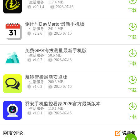
生活服务
117.4 MB
v20.1.4
2026-07-16
下载
倒计时DayMarter最新手机版
生活服务
241.2 MB
v2.2.6
2026-07-16
下载
免费GPS海拔测量最新手机版
生活服务
50.6 MB
v1.0.7
2026-07-16
下载
魔镜智析最新安卓版
生活服务
200.8 MB
v1.0.2
2026-07-16
下载
云上西山(信息服务平台)常见问题
乔安手机监控看家2026官方最新版本
**问题1：云上西山app有哪些功能？**
生活服务
110.1 MB
v1.0.1
2026-07-15
下载
答案：具备全媒体新闻发布、政务服务、便民服务、党建党建党建服
务等功能。能汇聚热闻头条，发布政务信息、办理政务事务，提供便
捷生活服务，还有教育招生等内容。
网友评论
说两句
目录