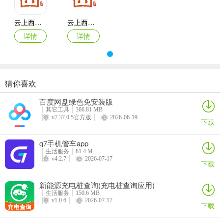
云上西山官方版
云上西山客户端
详情
详情
云上西山(信息服务平台)使用说明
猜你喜欢
1. 新闻资讯：汇聚热闻头条，畅览天下大事，及时了解身边新鲜事。
百度网盘绿色免安装版
2. 政务办事：可进行政务信息发布与事务办理，办事进度及结果实时
其它工具
366.81 MB
可查。
v7.37.0.5官方版
2026-06-19
下载
3. 生活服务：提供便捷生活服务，涵盖教育、医疗、交通等多方面。
g7手机管车app
生活服务
81.4 M
4. 报料分享：随手即可报料分享身边事，加入西山互动。
v4.2.7
2026-07-17
下载
5. 操作便捷：使用手机就能轻松享受各项服务，随时随地掌握资讯。
新能源充电桩查询(充电桩查询应用)
生活服务
150.6 MB
v1.0.6
2026-07-17
下载