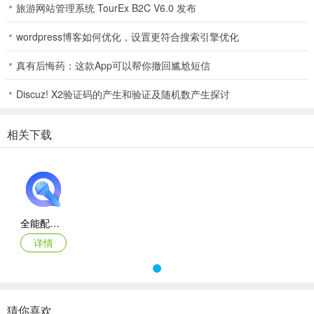
旅游网站管理系统 TourEx B2C V6.0 发布
5、实用工具丰富：提供一键提取无水印视频、文案违禁词查询等实用
wordpress博客如何优化，设置更符合搜索引擎优化
工具，满足多样需求。
真有后悔药：这款App可以帮你撤回尴尬短信
Discuz! X2验证码的产生和验证及随机数产生探讨
全能配音王(智能配音工具)使用说明
1. 在线文字转语音：输入文字，软件迅速转化为语音，实现智能合
相关下载
成。
2. 多语种多方言发音：支持多种语言和方言发音，满足多样需求。
3. 多场景使用：适用于小说朗读、短视频制作、广告宣传、商品播报
等多种场景。
全能配音王app
4. 多种格式一键导出：可导出WAV、MP3、MP4等多种格式，方便灵
详情
活应用。
5. 实用工具丰富：提供一键提取无水印视频、提取视频图片文案、违
禁词查询等实用工具。
猜你喜欢