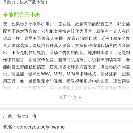
具助力，快来下载体验！
全能配音王小米
嘿，如果你是小米手机用户，正在找一款超厉害的配音工具，那全能
配音王绝对适合你！它能把文字快速转化为语音，就像有个真人在给
你念一样。这里有百位真人主播，发音超清晰自然，还有100多个发
音人供你选择，能模拟各种真人发音，支持多种情绪和场景的语音输
出。不管是制作短视频、商场广告促销配音、地摊叫卖录音，还是制
作课件配音、企业宣传配音、超市商品播报、小说有声朗读等等，全
能配音王都能轻松搞定。它支持多语种多方言发音，满足你的不同需
求。而且能一键导出WAV、MP3、MP4等多种格式。另外还有一些实
用工具，像一键提取无水印视频、提取视频图片中的文案、违禁词查
询等。有了全能配音王，在小米手机上就能轻松实现高质量的语音合
成和配音制作，满足你的各种配音需求，超方便的，赶紧下载试试
展开全文 +
吧！
全能配音王(智能配音工具)优势
厂商：暂无厂商
1. 真人主播众多：百位真人主播智能配音，发音清晰自然，风格多
包名：com.eryou.peiyinwang
样，满足多样需求。