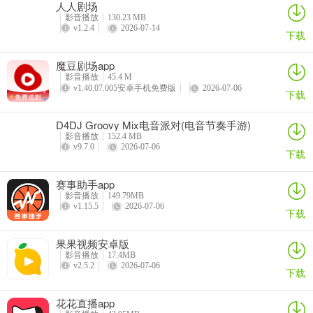
人人剧场
提供一键提取无水印视频、一键提取视频图片中的文案、违禁词查
影音播放
130.23 MB
询、视频MD5修改、三联封面制作等实用工具。
v1.2.4
2026-07-14
下载
魔豆剧场app
影音播放
45.4 M
v1.40.07.005安卓手机免费版
2026-07-06
下载
D4DJ Groovy Mix电音派对(电音节奏手游)
影音播放
152.4 MB
v9.7.0
2026-07-06
下载
赛事助手app
影音播放
149.79MB
v1.15.5
2026-07-06
下载
果果视频安卓版
影音播放
17.4MB
v2.5.2
2026-07-06
下载
花花直播app