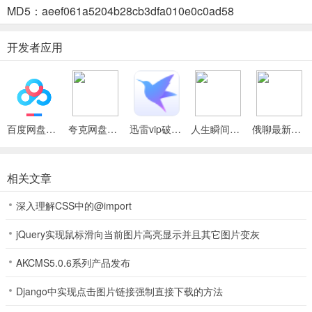
MD5：aeef061a5204b28cb3dfa010e0c0ad58
2. 功能丰富实用：支持书单制作，有海量工具，能一键导出多种格
式，满足多样场景。
开发者应用
3. 多场景能适配：短视频、广告、有声阅读等多场景皆可应用，满足
不同用户。
百度网盘绿色免安装Pc电脑版
夸克网盘官方正式版
迅雷vip破解版永久会员2024版
人生瞬间最新手机版
俄聊最新手机版
全能配音王(智能配音工具)功能
1、在线文字转语音：输入文字即可快速转化为语音，实现智能合成，
相关文章
操作简单又高效。
深入理解CSS中的@import
2、多语种多方言发音：支持多种语言及方言发音，满足不同用户在不
同场景下的需求。
jQuery实现鼠标滑向当前图片高亮显示并且其它图片变灰
3、多场景使用：适用于小说朗读、广告宣传、商品播报等多种场景，
AKCMS5.0.6系列产品发布
应用广泛。
Django中实现点击图片链接强制直接下载的方法
4、多种格式一键导出：可将语音导出为WAV、MP3、MP4等多种格
式，方便灵活使用。