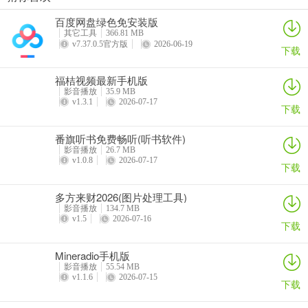
百度网盘绿色免安装版
其它工具
366.81 MB
全能配音王(智能配音工具)常见问题
v7.37.0.5官方版
2026-06-19
下载
1. 全能配音王有多少个发音人？
福桔视频最新手机版
它拥有100多个发音人，可以模拟真人发音。
影音播放
35.9 MB
v1.3.1
2026-07-17
下载
2. 软件支持哪些语言和方言发音？
番旗听书免费畅听(听书软件)
支持多种语言和方言发音，能满足不同需求。
影音播放
26.7 MB
v1.0.8
2026-07-17
下载
3. 全能配音王适用于哪些场景？
适用于短视频制作、商场广告促销配音、地摊叫卖录音、制作课件配
多方来财2026(图片处理工具)
影音播放
134.7 MB
音、企业宣传配音、超市商品播报、小说有声朗读等多种场景。
v1.5
2026-07-16
下载
4. 语音能导出哪些格式？
Mineradio手机版
可以导出为WAV、MP3、MP4等多种格式。
影音播放
55.54 MB
v1.1.6
2026-07-15
下载
5. 软件还有什么实用工具？