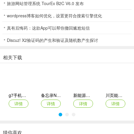
旅游网站管理系统 TourEx B2C V6.0 发布
达目的地，为你的物流运输提供有力保障。
wordpress博客如何优化，设置更符合搜索引擎优化
华通汇达冷链物流基地
华通汇达冷链物流基地，能为您解决冷链物流相关的诸多问题。它具
真有后悔药：这款App可以帮你撤回尴尬短信
备高效的货物存储功能，可确保各类冷链商品在适宜的温度环境下妥
善保存，减少变质风险。在运输方面，有着专业的配送体系，能快
Discuz! X2验证码的产生和验证及随机数产生探讨
速、准确地将货物送达目的地，保证新鲜度。其智能管理系统，能实
时监控冷链状态，让您随时掌握货物动态。借助华通汇达冷链物流基
相关下载
地，您无需再为冷链物流的繁琐操心。无论是商家存储生鲜产品，还
是配送企业运输药品等特殊物品，它都能提供便利。它整合了丰富资
源，优化了流程，提高了效率，为您节省成本。有了它，您能轻松应
对冷链物流的各种需求，实现货物安全、高效的流转，为您的业务发
展提供有力保障。
g7手机管车app
备忘录Note(多功能记事APP)
新能源充电桩查询(充电桩查询应用)
川页能源(电池管理应用)
详情
详情
详情
详情
猜你喜欢