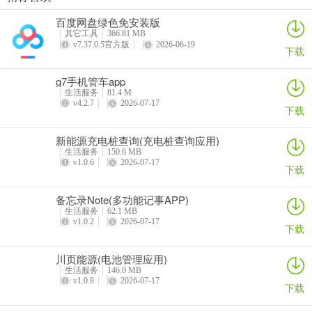
每日走路计步(运动健康记录)
灵犀魔戒(运动睡眠管家)
思特云联(视频监控应用)
倒计时DayMarter最新手机版
百度网盘绿色免安装版
详情
详情
详情
详情
其它工具
366.81 MB
v7.37.0.5官方版
2026-06-19
下载
g7手机管车app
生活服务
81.4 M
v4.2.7
2026-07-17
下载
新能源充电桩查询(充电桩查询应用)
生活服务
150.6 MB
v1.0.6
2026-07-17
下载
备忘录Note(多功能记事APP)
生活服务
62.1 MB
v1.0.2
2026-07-17
下载
川页能源(电池管理应用)
生活服务
146.0 MB
v1.0.8
2026-07-17
下载