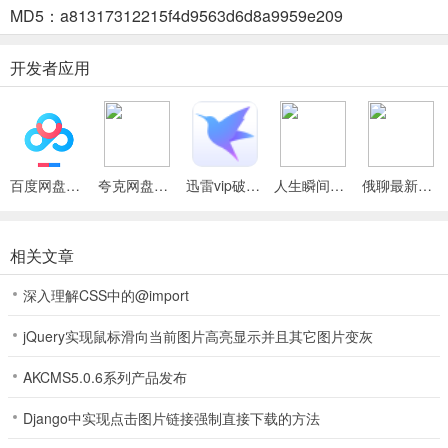
MD5：a81317312215f4d9563d6d8a9959e209
价格政策优势突出，可为客户提供优质价格的商品，有效降低采购成
本。
开发者应用
华通汇(智能采购平台)怎么样
1、华通汇是广西华御堂药业有限公司旗下合法的自营采购平台。
2、能帮客户实现智能采购，有效提高采购效率。
百度网盘绿色免安装Pc电脑版
夸克网盘官方正式版
迅雷vip破解版永久会员2024版
人生瞬间最新手机版
俄聊最新手机版
3、整合丰富渠道资源，价格政策有优势，提供优质价格商品选择。
华通汇达物流属于什么档次
相关文章
在物流行业中，了解不同物流企业的档次能帮助大家更好地选择适合
自己的物流服务。华通汇达物流的档次评估对于有物流需求的用户至
深入理解CSS中的@import
关重要。它能让你清楚知晓该物流在行业中的定位，比如其服务质量
jQuery实现鼠标滑向当前图片高亮显示并且其它图片变灰
处于什么水平，运输效率如何，覆盖范围有多广等。通过了解华通汇
达物流的档次，你可以判断它是否能满足你的货物运输要求，是适合
AKCMS5.0.6系列产品发布
紧急快件的快速送达，还是更擅长大批量货物的稳定运输。这有助于
你在众多物流选择中做出明智决策，避免因不了解而选错物流，导致
Django中实现点击图片链接强制直接下载的方法
货物运输出现延误、损坏等问题，从而更便捷、高效地将货物安全送