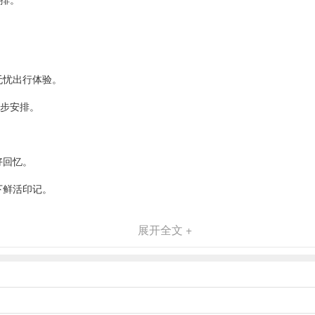
。
无忧出行体验。
一步安排。
。
好回忆。
下鲜活印记。
展开全文 +
。