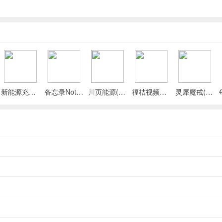
。
程**，轻松统筹旅途安排，从行程规划到时间管理一站式搞定。
新能源充电桩查询(充电桩查询应用)
备忘录Note(多功能记事APP)
川页能源(电池管理应用)
福桔视频最新手机版
灵犀魔戒(运动睡眠管家)
山川湖海人文盛景都收纳进专属相册。
，轻松解锁无忧出行体验。