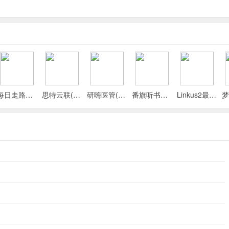
每日走路计步(运动健康记录)
思特云联(视频监控应用)
研嗨医管(医院管理平台)
番旗听书免费畅听(听书软件)
Linkus2最新手机版