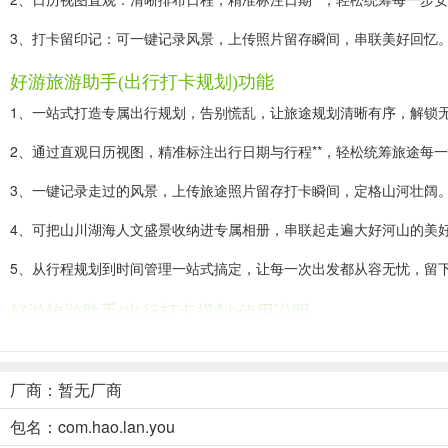
3、打卡留印记：可一键记录风景，上传照片留存瞬间，串联美好回忆
好游旅游助手(出行打卡规划)功能
1、一站式打造专属出行规划，告别慌乱，让旅途规划清晰有序，解锁
2、通过直观日历视图，精准标注出行日期与行程**，轻松统筹旅途每
3、一键记录走过的风景，上传旅途照片留存打卡瞬间，定格山河壮阔
4、可把山川湖海人文盛景收纳进专属相册，串联起走遍大好河山的美
5、从行程规划到时间管理一站式搞定，让每一次出发都从容无忧，留
好游旅游助手(出行打卡规划)使用说明
1. 一站式打造专属出行规划，告别出行慌乱，让旅途规划清晰有序。
2. 通过直观日历视图，清晰排布出行日程，精准标注出行日期与行程**
厂商：暂无厂商
3. 可从行程规划到时间管理一站式搞定，轻松统筹旅途每一步安排。
包名：com.hao.lan.you