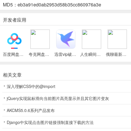
4. 能一键记录走过的风景，上传旅途照片留存打卡瞬间。
MD5：eb3a91ed0ab2953d58b35cc860976a3e
5. 把山川湖海人文盛景收纳进专属相册，串联走遍大好河山的美好回忆
开发者应用
好游旅游助手(出行打卡规划)常见问题
问：好游旅游助手如何进行出行日程安排？
答：通过直观日历视图，能清晰排布出行日程，精准标注出行日期与行
百度网盘绿色免安装Pc电脑版
夸克网盘官方正式版
迅雷vip破解版永久会员2024版
人生瞬间最新手机版
俄聊最新手机版
问：怎样在软件里留存旅途印记？
相关文章
答：可以一键记录每一处走过的风景，上传旅途照片留存打卡瞬间，把
问：使用好游旅游助手能带来什么出行体验？
深入理解CSS中的@import
答：能一站式打造专属出行规划，告别出行慌乱，让旅途规划清晰有序
jQuery实现鼠标滑向当前图片高亮显示并且其它图片变灰
AKCMS5.0.6系列产品发布
Django中实现点击图片链接强制直接下载的方法