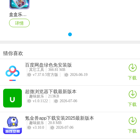
盒盒乐正版
详情
猜你喜欢
百度网盘绿色免安装版
其它工具
366.81 MB
v7.37.0.5官方版
2026-06-19
下载
超微浏览器下载最新版本
趣味娱乐
213KB
v1.0.1122
2026-07-06
下载
盒盒乐2026最新版本使用说明
1. 完成任务获积分：通过完成每日任务、签到、抽奖等积累积分，可
氪金兽app下载安装2025最新版本
兑换奖励、心仪皮肤或盲盒。
趣味娱乐
20.8 MB
v3.10.0
2026-07-06
下载
2. 参与挑战赛：参加每日挑战赛，与其他玩家竞争，展现实力。