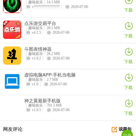
趣味娱乐
14.1 MB
手，操作特流畅。而且支持多平台登录，随时随地都能玩。它还定期
v?????????????????
2026-07-06
下载
更新内容，让你总有新鲜感。要是你喜欢抽盲盒，这里有各种盲盒商
品，动漫手办、唱片专辑啥的都有，通过做任务得金币就能兑换。要
点乐游交易平台
是你是游戏玩家，能通过积累积分兑换热门游戏的皮肤。这里还有丰
趣味娱乐
28.1 MB
v4.2.5
2026-07-06
下载
富的游戏资讯和福利，领取步骤简单，绑定账号区服就行。总之，“盒
盒乐园”能解决你娱乐、购物、玩游戏等多方面的需求，带来超多便
斗图表情神器
利，赶紧来体验吧！
趣味娱乐
28.2 MB
v1.0.2
2026-07-06
下载
虚拟电脑APP-手机当电脑
趣味娱乐
2.7 MB
v1.0
2026-07-06
下载
神之翼最新手机版
趣味娱乐
701.5 MB
v1.0.5
2026-07-06
下载
盒盒乐2026最新版本常见问题
**1. 盒盒乐2026最新版本怎么下载？**
网友评论
说两句
目录