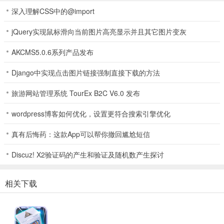
深入理解CSS中的@import
jQuery实现鼠标滑向当前图片高亮显示并且其它图片变灰
AKCMS5.0.6系列产品发布
盒盒乐2026最新版本功能
Django中实现点击图片链接强制直接下载的方法
1、提供多种趣味小游戏，像常见的休闲益智类，满足不同年龄段用户
的娱乐需求。
旅游网站管理系统 TourEx B2C V6.0 发布
2、支持多平台登录，无论你是安卓还是苹果用户，都能随时随地接入
wordpress博客如何优化，设置更符合搜索引擎优化
开启欢乐。
真有后悔药：这款App可以帮你撤回尴尬短信
3、内置社交功能，能与好友互动分享乐趣，比如一起玩游戏、交流抽
到的盲盒奖品。
Discuz! X2验证码的产生和验证及随机数产生探讨
4、可通过完成任务获取积分，积分能兑换奖励，像免费皮肤、心仪的
盲盒商品等。
相关下载
5、定期更新内容，保持新鲜感和用户粘性，总能带来如创新玩法、新
盲盒种类等惊喜。