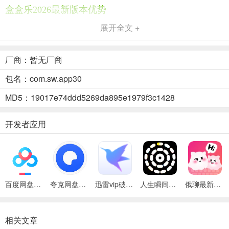
盒盒乐2026最新版本优势
1、领取步骤简便：绑定账号区服即可，轻松领取免费皮肤，毫无繁琐
展开全文 +
之感。
2、资讯福利丰富：能轻松掌握各类游戏资讯与福利，第一时间知晓最
厂商：暂无厂商
新消息。
包名：com.sw.app30
3、活动公平公正：所有活动实时有效，严格杜绝作弊，保障用户公平
MD5：19017e74ddd5269da895e1979f3c1428
参与。
开发者应用
百度网盘绿色免安装Pc电脑版
夸克网盘官方正式版
迅雷vip破解版永久会员2024版
人生瞬间最新手机版
俄聊最新手机版
相关文章