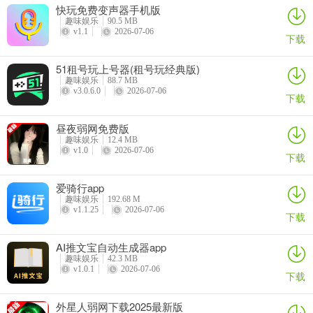
快玩免费变声器手机版
3. 社交互动：创建或加入兴趣小组，与好友互动分享，还能邀请小伙
趣味娱乐
90.5 MB
伴得奖励。
v1.1
2026-07-06
下载
4. 领取免费皮肤：绑定账号区服，做任务攒积分，兑换热门游戏皮
51租号玩上号器(租号玩经典版)
肤。
趣味娱乐
88.7 MB
v3.0.6.0
2026-07-06
下载
5. 购买盲盒：线上随时购买各类盲盒，含时尚潮牌、手办等，用金币
或积分兑换。
昼夜弱网免费版
趣味娱乐
12.4 MB
v1.0
2026-07-06
下载
爱骑行app
趣味娱乐
192.68 M
v1.1.25
2026-07-06
下载
AI推文宝自动生成器app
盒盒乐园
趣味娱乐
42.3 MB
v1.0.1
2026-07-06
下载
嘿，你想找个能满足多样需求的乐园吗？那就来看看“盒盒乐园”！这
里就像个超丰富的宝藏地。它能提供多种趣味小游戏，不管你是想轻
​外星人弱网下载2025最新版
松休闲一下，还是和朋友来场竞技，都能找到适合的。界面简单好上