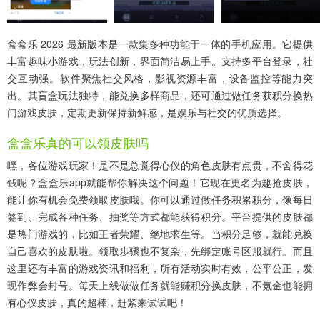
盒盒乐 2026 最新版本是一款集多种功能于一体的手机应用。它提供
丰富趣味小游戏，玩法创新，界面简洁易上手。支持多平台登录，社
交互动强。软件聚焦社交风格，影视资源丰富，设备监控等能力突
出。其盲盒玩法独特，能兑换多样商品，还可通过做任务获积分换热
门游戏皮肤，定期更新保持新鲜感，是娱乐与社交的优质选择。
盒盒乐真的可以领皮肤吗
嘿，各位游戏玩家！是不是总觉得心仪的角色皮肤有点贵，不舍得花
钱呢？盒盒乐app就能帮你解决这个问题！它现在更名为趣抢皮肤，
能让你有机会免费领取皮肤哦。你可以通过做任务积累积分，像每日
签到、完成各种任务、抽奖等方式都能获得积分。平台提供的皮肤都
是热门游戏的，比如王者荣耀、绝地求生等。当积分足够，就能兑换
自己喜欢的皮肤啦。领取步骤也不复杂，先绑定账号区服就行。而且
这里还有丰富的游戏资讯和福利，所有活动实时有效，公平公正，发
现作弊会封号。每天上线做做任务就能赚积分换皮肤，不氪金也能拥
有心仪皮肤，真的超棒，赶紧来试试吧！