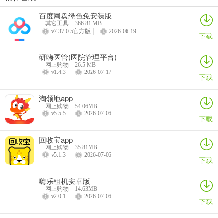
尚美滋
托特衣箱官方版
多特瑞app
黑淘app
百度网盘绿色免安装版
韩物优选最新手机版常见问题
详情
详情
详情
详情
其它工具
366.81 MB
1. 韩物优选是借贷平台吗？
v7.37.0.5官方版
2026-06-19
下载
答：韩物优选主要是一个购物积分平台，并非借贷平台。
研嗨医管(医院管理平台)
网上购物
26.5 MB
2. 积分如何获取？
v1.4.3
2026-07-17
下载
答：通过完成每日签到、浏览商品、分享互动等趣味任务可赚取额外
淘领地app
积分，消费场景中的积分也能统一管理整合。
网上购物
54.06MB
v5.5.5
2026-07-06
下载
3. 商品都是正品吗？
答：所有商品均有正品保证，源自品牌官方授权，经过严格筛选。
回收宝app
网上购物
35.81MB
v5.1.3
2026-07-06
4. 如何成为会员？
下载
答：打开 app 后注册登录账号即可开通会员，获取会员开卡礼及会员
嗨乐租机安卓版
购物权益。
网上购物
14.63MB
v2.0.1
2026-07-06
下载
5. 积分能用来做什么？