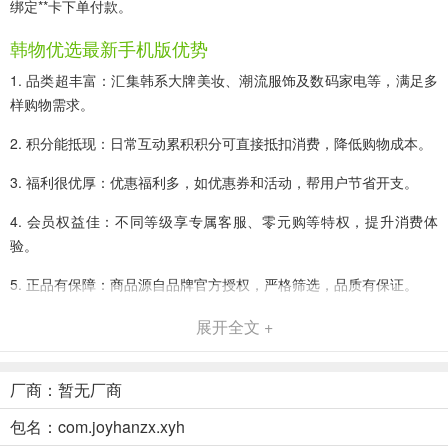
绑定**卡下单付款。
韩物优选最新手机版优势
1. 品类超丰富：汇集韩系大牌美妆、潮流服饰及数码家电等，满足多
样购物需求。
2. 积分能抵现：日常互动累积积分可直接抵扣消费，降低购物成本。
3. 福利很优厚：优惠福利多，如优惠券和活动，帮用户节省开支。
4. 会员权益佳：不同等级享专属客服、零元购等特权，提升消费体
验。
5. 正品有保障：商品源自品牌官方授权，严格筛选，品质有保证。
6. 售后超贴心：完善售后服务体系，客服快速解决问题，购物无忧。
展开全文 +
厂商：暂无厂商
韩物优选最新手机版功能
包名：com.joyhanzx.xyh
1、积分汇聚中心：支持统一管理整合分散积分，自动同步或手动录入