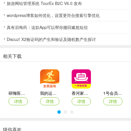
旅游网站管理系统 TourEx B2C V6.0 发布
同步或手动录入。
wordpress博客如何优化，设置更符合搜索引擎优化
5. 订单追踪：能实时查看兑换订单的详细记录、物流状态及售后处理
进度，全程透明可查。
真有后悔药：这款App可以帮你撤回尴尬短信
Discuz! X2验证码的产生和验证及随机数产生探讨
韩物优选使用方法
相关下载
1、打开app后注册登录账号即可开通会员获取会员开卡礼，以及享受
会员购物权益。
2、app中会员购物有积分，积分可以当钱花，可在app中进行商品兑
研嗨医管(医院管理平台)
我的运动馆app
香河家具城网上商城app
1号会员店(电商购物平台)
换。
详情
详情
详情
详情
3、购物前绑定下**卡，填写好收货地址即可下单付款。
猜你喜欢