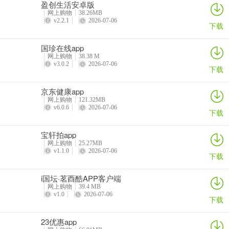
盈创生活安卓版
答：积分可以当钱花，在超值兑换商城兑换韩国进口美妆、数码家电
网上购物
38.26MB
及生活日用品等海量精选好物。
v2.2.1
2026-07-06
下载
国珍在线app
网上购物
38.38 M
v3.0.2
2026-07-06
下载
京东健康app
网上购物
121.32MB
v6.0.6
2026-07-06
下载
宝轩拍app
网上购物
25.27MB
v1.1.0
2026-07-06
下载
i国坛·茗酉酷APP客户端
网上购物
39.4 MB
v1.0
2026-07-06
下载
23优惠app