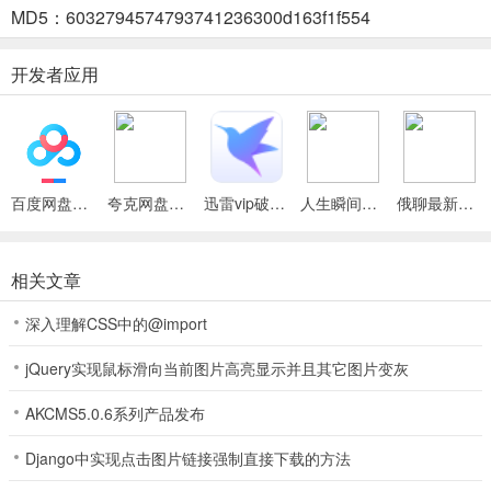
都很便捷。
MD5：6032794574793741236300d163f1f554
2、超值兑换商城：提供海量韩国进口好物，满足多样化的兑换需求。
开发者应用
3、任务福利体系：完成签到、浏览等任务，轻松赚取额外积分。
4、会员特权专区：不同等级会员享有多样权益，提升购物体验。
5、订单追踪管理：可实时查看订单记录、物流及售后处理进度。
百度网盘绿色免安装Pc电脑版
夸克网盘官方正式版
迅雷vip破解版永久会员2024版
人生瞬间最新手机版
俄聊最新手机版
韩物优选最新手机版使用说明
相关文章
1. 注册登录：打开韩物优选最新手机版 app 后，注册并登录账号，即
深入理解CSS中的@import
可开通会员，获取会员开卡礼及会员购物权益。
jQuery实现鼠标滑向当前图片高亮显示并且其它图片变灰
2. 积分使用：会员购物可获积分，积分能当钱花，在 app 中用于商品
兑换。
AKCMS5.0.6系列产品发布
3. 下单流程：购物前绑定**卡，填写好收货地址，就能下单付款。
Django中实现点击图片链接强制直接下载的方法
4. 积分管理：通过积分汇聚中心，可对分散积分统一管理，支持自动