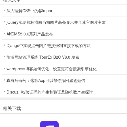
2. 行程信息能实时查看吗？
深入理解CSS中的@import
答：可以，行程实时可见。
jQuery实现鼠标滑向当前图片高亮显示并且其它图片变灰
3. 价格是怎么算的呢？
AKCMS5.0.6系列产品发布
答：价格透明公道。
Django中实现点击图片链接强制直接下载的方法
4. 舒客畅游支持哪些出行场景？
旅游网站管理系统 TourEx B2C V6.0 发布
答：支持多种出行场景。
wordpress博客如何优化，设置更符合搜索引擎优化
5. 出行安全有保障吗？
真有后悔药：这款App可以帮你撤回尴尬短信
答：安全护航，快速响应，让出行更省心舒适。
Discuz! X2验证码的产生和验证及随机数产生探讨
6. 有新版上线吗？
答：有新版本上线。
相关下载