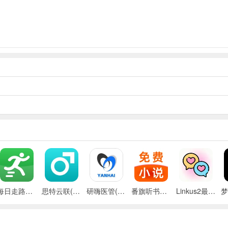
每日走路计步(运动健康记录)
思特云联(视频监控应用)
研嗨医管(医院管理平台)
番旗听书免费畅听(听书软件)
Linkus2最新手机版