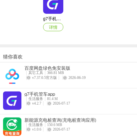
g7手机管车app
详情
猜你喜欢
每日走路计步(运动健康记录)
百度网盘绿色免安装版
详情
其它工具
366.81 MB
v7.37.0.5官方版
2026-06-19
g7手机管车app
生活服务
81.4 M
v4.2.7
2026-07-17
新能源充电桩查询(充电桩查询应用)
生活服务
150.6 MB
v1.0.6
2026-07-17