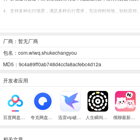
4、支持多种出行场景，满足多样出行需求，无论何时何地，轻松应对
5、安全护航快速响应，专业司机保驾护航，让每一次出行都省心舒适
舒客畅游(网约车服务)使用说明
厂商：暂无厂商
1. 便捷叫车：轻松下单，快速呼叫网约车，节省等车时间。
包名：com.wlwq.shukechangyou
2. 行程实时可见：随时掌握行程动态，了解车辆位置和行驶轨迹。
MD5：9c4a89ff0ab748d4ccfa8acfebc4d12a
3. 价格透明公道：清晰展示费用明细，无隐藏消费，放心出行。
开发者应用
4. 支持多种出行场景：满足不同出行需求，无论远近都能应对。
5. 安全护航快速响应：专业保障出行安全，快速处理订单，出行更省
舒客畅游(网约车服务)常见问题
百度网盘绿色免安装Pc电脑版
夸克网盘官方正式版
迅雷vip破解版永久会员2024版
人生瞬间最新手机版
俄聊最新手机版
1. 舒客畅游网约车服务如何叫车？
答：使用软件可便捷叫车。
相关文章