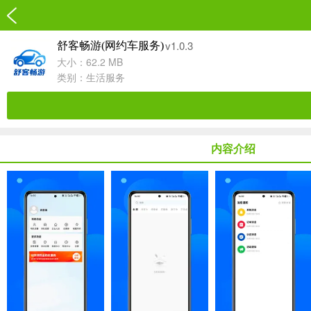
v1.0.3
舒客畅游(网约车服务)
大小：62.2 MB
类别：
生活服务
内容介绍