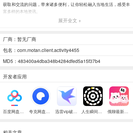
获取和交流的问题，带来诸多便利，让你轻松融入当地生活，感受丰
富多样的本地资讯。
展开全文 +
川娇网(成都交流平台)优势
1. 资源丰富：介绍精品桑拿洗浴店，涵盖多样服务，满足多数用户需
厂商：暂无厂商
求。
包名：com.motan.client.activity4455
2. 便捷体验：手机社交平台，操作简单，新闻推送及时，掌握一手资
源。
MD5：483400a4dba348b4284dfed5a15f37b4
3. 信息共享：真实楼风信息发布，附照片联系方式，方便交流成都资
开发者应用
源。
百度网盘绿色免安装Pc电脑版
夸克网盘官方正式版
迅雷vip破解版永久会员2024版
人生瞬间最新手机版
俄聊最新手机版
相关文章