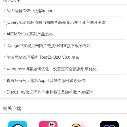
深入理解CSS中的@import
jQuery实现鼠标滑向当前图片高亮显示并且其它图片变灰
AKCMS5.0.6系列产品发布
Django中实现点击图片链接强制直接下载的方法
川娇网(成都交流平台)功能
旅游网站管理系统 TourEx B2C V6.0 发布
1、介绍精品桑拿洗浴店，服务丰富，满足多数用户需求。
wordpress博客如何优化，设置更符合搜索引擎优化
2、是成都人专属社交网络平台，带来便捷体验与新闻推送。
真有后悔药：这款App可以帮你撤回尴尬短信
3、有独特社区论坛页面，触屏设计操作简单，信息共享方便。
Discuz! X2验证码的产生和验证及随机数产生探讨
4、能发布真实成都楼风信息，附照片及联系方式，交流体验。
5、让用户快速在论坛与朋友互动，掌握成都夜生活资讯。
相关下载