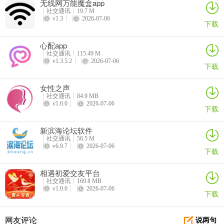
无线网万能魔盒app
己的想法，不用担心误发或错误回复带来的困扰，能够更顺畅地参与
社交通讯
19.7 M
v1.3
2026-07-06
社区互动，分享自己关于成都楼风、桑拿洗浴等各类信息，享受便捷
下载
又准确的交流体验。
心配app
社交通讯
115.49 M
v1.3.5.2
2026-07-06
下载
女性之声
社交通讯
84.9 MB
v1.6.0
2026-07-06
下载
新滨海论坛软件
社交通讯
56.5 M
v6.9.7
2026-07-06
下载
相遇初爱交友平台
社交通讯
169.8 MB
v1.0.0
2026-07-06
下载
川娇网(成都交流平台)常见问题
网友评论
说两句