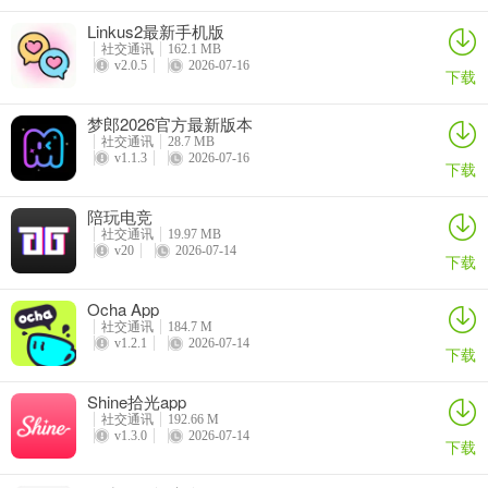
5. 让用户第一时间掌握最全成都夜生活资讯，快乐安全地进行交流。
Linkus2最新手机版
社交通讯
162.1 MB
v2.0.5
2026-07-16
下载
梦郎2026官方最新版本
社交通讯
28.7 MB
v1.1.3
2026-07-16
下载
陪玩电竞
社交通讯
19.97 MB
v20
2026-07-14
下载
川娇网的回复怎么取消
Ocha App
如果你想取消川娇网的回复，其实操作并不复杂。在川娇网app里，
社交通讯
184.7 M
v1.2.1
2026-07-14
当你发表了回复后，若想取消，通常在回复内容的旁边会有相应的删
下载
除或取消按钮标识。找到这个按钮并点击，就能轻松取消你的回复
Shine拾光app
啦。这一功能能很好地解决用户误操作回复或者想要修改已发表回复
社交通讯
192.66 M
内容的问题。比如你可能在回复时不小心说错了话，或者后来发现有
v1.3.0
2026-07-14
下载
更合适的表达，就可以通过这个取消回复的功能及时修正。它为用户
提供了极大的便利性，让你在川娇网的交流中能够更加灵活地表达自