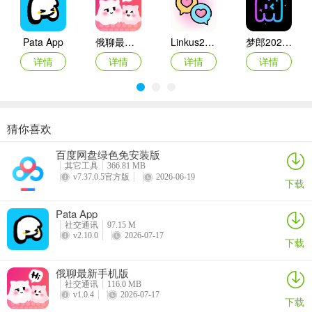
Pata App
俄聊最新手机版
Linkus2最新手机版
梦郎2026官方最新版本
详情
详情
详情
详情
川娇网(成都交流平台)使用说明
猜你喜欢
陪玩电竞
Ocha App
Shine拾光app
心动几何
1. 川娇网是为成都人打造的交流平台，能介绍精品桑拿洗浴店，满足
百度网盘绿色免安装版
详情
详情
详情
详情
多数用户需求。
其它工具
366.81 MB
v7.37.0.5官方版
2026-06-19
下载
2. 有独特社区论坛页面和触屏设计，操作简单，风景图或新闻场景一
拍即发。
Pata App
社交通讯
97.15 M
3. 可快速方便地在社区论坛与朋友阅读和发帖、收发短信，享受优质
v2.10.0
2026-07-17
下载
服务。
俄聊最新手机版
4. 能发布真实成都楼风信息，附照片及联系方式，实现成都信息资源
社交通讯
116.0 MB
共享。
v1.0.4
2026-07-17
下载