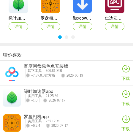
古典音乐爱好者还是电子舞曲追随者，都能找到适合自己的音效风
格。
绿叶加速器app
罗盘相机app
fluxdown手机版
仁达云电脑app
2、该App能够智能识别不同的使用场景，比如运动、通勤或者放松，
详情
详情
详情
详情
根据场景自动推荐相应的音乐列表和音效设置。
3、Walk Play不仅支持Android设备，同时也兼容iOS平台，无论你使
用哪种智能手机，都能够享受到这款App带来的便利。
猜你喜欢
4、Walk Play拥有直观、易用的用户界面，设计优雅且功能操作简
VEGA云电脑app
2026百度网盘手机客户端
最i玩云手机app
Marvis
便。通过简单的滑动条和按钮进行设置，快速上手，提升了用户的操
百度网盘绿色免安装版
详情
详情
详情
详情
作效率。
其它工具
366.81 MB
v7.37.0.5官方版
2026-06-19
下载
更新日志
绿叶加速器app
v2.3.7版本
实用工具
21.25 M
v1.0
2026-07-17
下载
修改了部分已知bug；
罗盘相机app
优化部分页面UI体验。
实用工具
255.12 M
v6.2.4
2026-07-17
下载