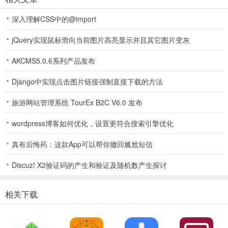
拥有直观、易用的用户界面，保证用户能够快速上手并有效进行音效
深入理解CSS中的@import
调整。界面设计优雅且功能操作简便，通过滑动条和按钮等直观控件
进行设置。
jQuery实现鼠标滑向当前图片高亮显示并且其它图片变灰
软件亮点
AKCMS5.0.6系列产品发布
1、均衡器调节：通过多频段均衡器对音频进行精确调节，满足个性化
Django中实现点击图片链接强制直接下载的方法
音质需求。
旅游网站管理系统 TourEx B2C V6.0 发布
2、音效预设：内置多种音效预设，一键切换，快速体验不同音乐风格
的音质效果。
wordpress博客如何优化，设置更符合搜索引擎优化
3、实时音效监控：在调整音效的过程中，实时监控音质变化，确保最
真有后悔药：这款App可以帮你撤回尴尬短信
终效果符合个人偏好。
Discuz! X2验证码的产生和验证及随机数产生探讨
4、麦克风输入调节：根据不同场景需要，灵活调整麦克风的增益，优
化录音和通话质量。
相关下载
软件优势
1、除了自定义选项外，Walk Play还提供了多种预设模式，无论你是