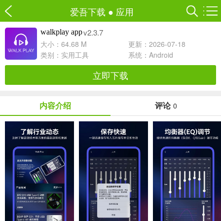
爱吾下载
●
应用
v2.3.7
walkplay app
大小：64.68 M
更新：2026-07-18
类别：
实用工具
系统：Android
立即下载
内容介绍
评论
0