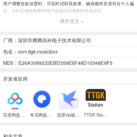
用户调整音效设置时，可实时试听其效果，确保最终音质符合个人偏
好。实时反馈机制帮助用户迅速找到满意的音效设定。
展开全文 +
3、保存快速
喜欢的音质效果可以一键迅速保存写入芯片保存并立即生效，不需要
厂商：深圳市腾腾高科电子技术有限公司
启设备
包名：com.ttgk.musicbox
4、个性化和云端保存
MD5：E26A3099233EBD359E6F48D10348E9F5
喜欢的EQ设置可以实时保存进设备，下次使用可以被读取当前设置。
同时用户保存和命名自己的EQ设置可保存进云端，方便随时调用。使
开发者应用
用户能在不同设备之间轻松同步其个性化设置。
5、麦克风增益调整
提供麦克风增益调整功能，用户可以根据需要增强或减弱麦克风的输
入级别。这一功能特别适用于录音和通话场景，帮助用户获得更清晰
百度网盘绿色免安装Pc电脑版
夸克网盘官方正式版
迅雷vip破解版永久会员2024版
TTGK Station软件
的声音输入。
6、用户界面和交互设计
相关文章