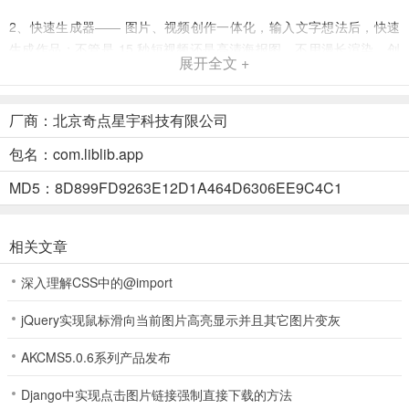
2、快速生成器—— 图片、视频创作一体化，输入文字想法后，快速
生成作品；不管是 15 秒短视频还是高清海报图，不用漫长渲染，创
展开全文 +
意落地快人一步。
3、视频特效库——1000 + 专业级特效一键套用：电影级滤镜、动态
厂商：北京奇点星宇科技有限公司
转场、氛围光效等，小白也能轻松做出 “专业级大片”。
包名：com.liblib.app
4、图片风格库 - 覆盖治愈手绘、赛博朋克、复古港风等数十种风格模
板，不管是做社交平台素材还是个人创作，一键套用就能 get 专业质
MD5：8D899FD9263E12D1A464D6306EE9C4C1
感。
5、海量灵感池 - 探索页汇聚全网创作者的优质作品，从萌系动画分镜
相关文章
到氛围感大片脚本，每刷一页都是新灵感，帮你轻松跳出创作瓶颈。
深入理解CSS中的@import
哩布哩布ai手机版使用教程：
jQuery实现鼠标滑向当前图片高亮显示并且其它图片变灰
1、在本站下载安装好哩布哩布ai app官方版，运行软件并进入；
AKCMS5.0.6系列产品发布
Django中实现点击图片链接强制直接下载的方法