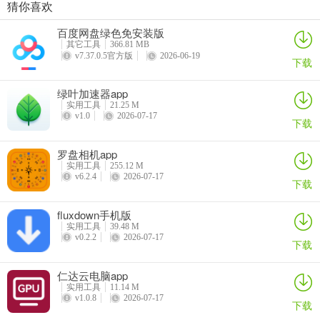
猜你喜欢
VEGA云电脑app
2026百度网盘手机客户端
最i玩云手机app
Marvis
百度网盘绿色免安装版
详情
详情
详情
详情
软件亮点
其它工具
366.81 MB
v7.37.0.5官方版
2026-06-19
下载
1、该平台提供一站式的AI创作服务，用户可以通过简单的文本描述生
成高质量的图像内容，满足多样化的设计需求。
绿叶加速器app
实用工具
21.25 M
2、内置多种风格化模型选项，涵盖赛博纪元、生化蚀渊、穹极星幻等
v1.0
2026-07-17
下载
独特视觉主题，帮助创作者实现更具个性化的艺术表达。
罗盘相机app
3、支持自定义LORA模型上传与使用，用户可基于已有角色或设定训
实用工具
255.12 M
练专属模型，提升创作自由度和精准度。
v6.2.4
2026-07-17
下载
4、提供Checkpoint模型管理功能，便于用户对不同版本的生成模型
fluxdown手机版
进行切换和调用，适应多场景下的输出要求。
实用工具
39.48 M
v0.2.2
2026-07-17
下载
更新日志
v2.1.3版本
仁达云电脑app
实用工具
11.14 M
体验全新改版升级
v1.0.8
2026-07-17
下载