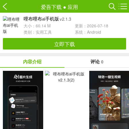
爱吾下载
●
应用
v2.1.3
哩布哩布ai手机版
大小：60.14 M
更新：2026-07-18
类别：
实用工具
系统：Android
立即下载
内容介绍
评论
0