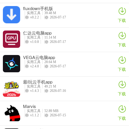
fluxdown手机版
实用工具
39.48 M
v0.2.2
2026-07-17
下载
仁达云电脑app
实用工具
11.14 M
v1.0.8
2026-07-17
下载
VEGA云电脑app
实用工具
28.64 M
v2.4.8
2026-07-17
下载
最i玩云手机app
软件亮点
实用工具
49.21 M
1、应用基于先进的人工智能技术，具备强大的语义理解能力，能够准
v1.4.3
2026-07-16
下载
确理解用户的搜索意图，提供更相关、准确的搜索结果。
Marvis
2、清爽简洁的界面，完全杜绝了广告干扰，让用户可以专注于获取所
实用工具
52.89 MB
v1.1.2
2026-07-15
需信息。
下载
3、用户可以直接通过语音提问，系统会在0.5秒内完成语音转写和整