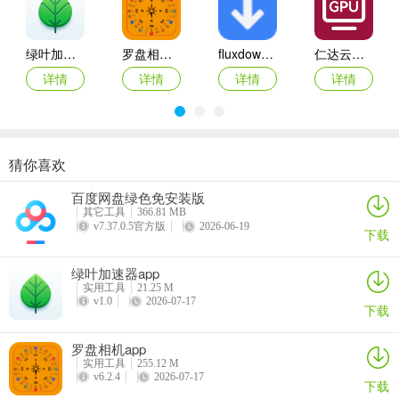
3、点击麦克风按钮，开始说出您想要转换的文字内容
绿叶加速器app
罗盘相机app
fluxdown手机版
仁达云电脑app
详情
详情
详情
详情
猜你喜欢
VEGA云电脑app
2026百度网盘手机客户端
最i玩云手机app
Marvis
百度网盘绿色免安装版
详情
详情
详情
详情
其它工具
366.81 MB
v7.37.0.5官方版
2026-06-19
下载
绿叶加速器app
实用工具
21.25 M
v1.0
2026-07-17
下载
4、点击这里可以切换输入法
罗盘相机app
实用工具
255.12 M
v6.2.4
2026-07-17
下载