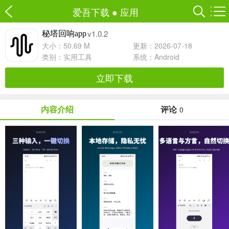
爱吾下载
●
应用
v1.0.2
秘塔回响app
大小：50.69 M
更新：2026-07-18
类别：
实用工具
系统：Android
立即下载
内容介绍
评论
0