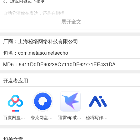
3、边说内容边下指令
自动分清你在表达，还是在指挥
展开全文 +
4、本地存储，隐私无忧
你的输入数据只属于你，永远存在本地
厂商：上海秘塔网络科技有限公司
秘塔回响输入法app怎么使用？
包名：com.metaso.metaecho
1、本站下载秘塔回响手机版，注册并登录账号
MD5：6411D0DF90238C7110DF62771EE431DA
开发者应用
百度网盘绿色免安装Pc电脑版
夸克网盘官方正式版
迅雷vip破解版永久会员2024版
秘塔写作猫App
相关文章