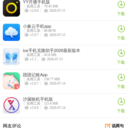
YY开播手机版
理输出，让搜索过程更加自然流畅。
实用工具
70.45 MB
v2.0.0
2026-07-15
下载
更新日志
小象云手机app
v1.0.2版本
实用工具
86.88 M
v5.9.7
2026-07-15
修复了一些bug,优化了体验
下载
ios手机克隆助手2026最新版本
实用工具
43.8 MB
v1.3
2026-07-15
下载
团团记账App
实用工具
158.77 MB
v2.6.7
2026-07-14
下载
沙漏验机手机版
实用工具
125.6 MB
v3.0.6
2026-07-14
下载
网友评论
说两句