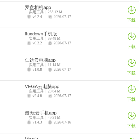
长按播放按钮
罗盘相机app
实用工具
255.12 M
应用场景
v6.2.4
2026-07-17
下载
1、极高隐私需求的文档处理：
fluxdown手机版
在处理涉及个人隐私、商业机密或敏感代码片段时，得益于其“设备端
实用工具
39.48 M
翻译”特性，数据完全不经过云端服务器，从根源上杜绝了信息被第三
v0.2.2
2026-07-17
下载
方截获或用于 AI 训练的风险。
仁达云电脑app
2、跨国差旅或户外无网环境：
实用工具
11.14 M
v1.0.8
2026-07-17
下载
在国际航班、偏远地区或跨国旅行信号不佳时，利用预载的离线语言
包，它能提供稳定、及时的语义支持，无需担心漫游流量或网络延
VEGA云电脑app
迟。
实用工具
28.64 M
v2.4.8
2026-07-17
下载
3、Android 系统级的高效集成：
最i玩云手机app
作为一款开源且轻量的应用，它非常适合作为Android设备的“默认翻
实用工具
49.21 M
译引擎”。配合其简洁的特性，用户可以快速调取进行文本翻译，而无
v1.4.3
2026-07-16
下载
需忍受主流翻译App冗余的广告和后台推送。
Marvis