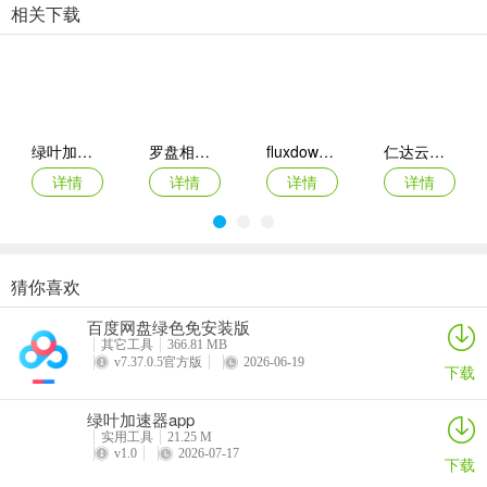
相关下载
2、翻译文本（迷你弹窗）
在任何应用中长按文本 → 点击复制/分享栏中的“翻译”
3、翻译网址
从任何应用分享链接
绿叶加速器app
罗盘相机app
fluxdown手机版
仁达云电脑app
详情
详情
详情
详情
4、翻译图像
从任何应用分享图片
5、翻译一份文件
猜你喜欢
VEGA云电脑app
2026百度网盘手机客户端
最i玩云手机app
Marvis
打开应用内的“文档”选项卡
百度网盘绿色免安装版
详情
详情
详情
详情
其它工具
366.81 MB
6、字典查找
v7.37.0.5官方版
2026-06-19
下载
长按应用内的某个单词
绿叶加速器app
实用工具
21.25 M
7、更改TTS语音/语速
v1.0
2026-07-17
下载