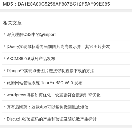
MD5：DA1E3A80C5258AF887BC12F5AF99E385
动端有限的硬件资源下，依然能提供精准且连贯的语义翻译。
【离线语言包管理】
相关文章
支持按需下载特定的语言模型包。一旦下载完成，即可在完全断网的
深入理解CSS中的@import
情况下实现高质量的多语言互译。
【FOSS开源属性】
jQuery实现鼠标滑向当前图片高亮显示并且其它图片变灰
项目代码完全公开透明，没有任何商业广告、多余的追踪插件或臃肿
AKCMS5.0.6系列产品发布
的社交功能，确保了应用的纯净度与系统的轻量运行。
Django中实现点击图片链接强制直接下载的方法
【高效的文本交互】
旅游网站管理系统 TourEx B2C V6.0 发布
针对移动端优化了文本输入与输出流程，配合Android系统的剪贴板或
wordpress博客如何优化，设置更符合搜索引擎优化
分享功能，可以快速实现文本片段的即时转化。
真有后悔药：这款App可以帮你撤回尴尬短信
Translator App使用简介
1、翻译文本
Discuz! X2验证码的产生和验证及随机数产生探讨
通过任何应用分享文本，或直接输入文本