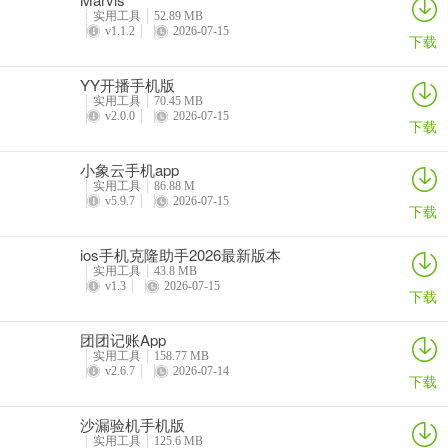
4、弱网条件下的学术与技术查阅：
实用工具
52.89 MB
v1.1.2
2026-07-15
下载
对于开发者或学生群体，在本地环境进行技术文档阅读时，本地推理
能提供瞬时的响应速度，避免了在线翻译在弱网环境下频繁转圈加载
YY开播手机版
的焦虑。
实用工具
70.45 MB
v2.0.0
2026-07-15
下载
更新日志
v0.5.2版本
小象云手机app
实用工具
86.88 M
改进屏幕翻译处理（默认使用 OCR）
v5.9.7
2026-07-15
下载
修复使用大字体时设置页面中的文本换行问题
ios手机克隆助手2026最新版本
实用工具
43.8 MB
网络翻译器：提供图片翻译服务
v1.3
2026-07-15
下载
添加语音演示
团团记账App
实用工具
158.77 MB
允许为同一种语言下载多种语音
v2.6.7
2026-07-14
下载
将应用程序作为系统 TTS 公开
沙漏验机手机版
实用工具
125.6 MB