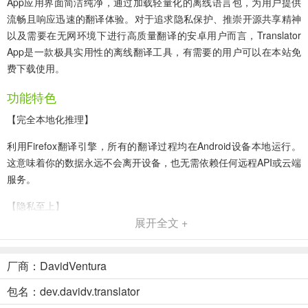
App应用界面简洁纯净，通过加载轻量化的离线语言包，为用户提供
流畅且响应迅速的翻译体验。对于追求隐私保护、推崇开源共享精神
以及需要在无网环境下进行高质量翻译的安卓用户而言，Translator
App是一款极具实用性的离线翻译工具，有需要的用户可以在本站免
费下载使用。
功能特色
【完全本地化推理】
利用Firefox翻译引擎，所有的翻译过程均在Android设备本地运行。
这意味着你的数据永远不会离开设备，也无需依赖任何远程API或云端
服务。
【隐私至上】
展开全文 +
由于具备零云端交互的特性，该应用不收集、不上传任何翻译历史或
用户信息，是目前移动端隐私安全性最高的翻译方案之一。
厂商：DavidVentura
【Bergamot引擎驱动】
包名：dev.davidv.translator
集成欧盟资助的Bergamot机器学习技术，通过高度优化的模型，在移