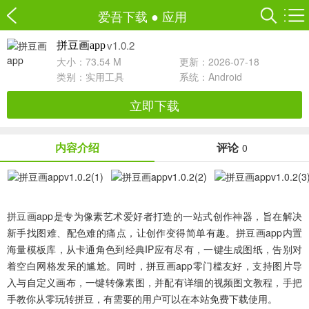
爱吾下载
●
应用
v1.0.2
拼豆画app
大小：73.54 M
更新：2026-07-18
类别：
实用工具
系统：Android
立即下载
内容介绍
评论
0
拼豆画app
是专为像素艺术爱好者打造的一站式创作神器，旨在解决
新手找图难、配色难的痛点，让创作变得简单有趣。拼豆画app内置
海量模板库，从卡通角色到经典IP应有尽有，一键生成图纸，告别对
着空白网格发呆的尴尬。同时，拼豆画app零门槛友好，支持图片导
入与自定义画布，一键转像素图，并配有详细的视频图文教程，手把
手教你从零玩转拼豆，有需要的用户可以在本站免费下载使用。