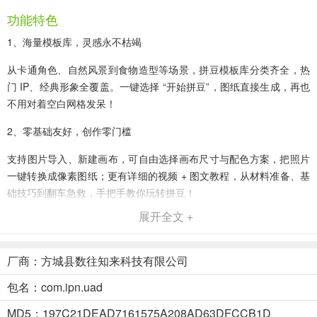
功能特色
1、海量模板库，灵感永不枯竭
从卡通角色、自然风景到食物造型等场景，拼豆模板库分类齐全，热
门 IP、经典形象全覆盖。一键选择 “开始拼豆”，图纸直接生成，再也
不用对着空白网格发呆！
2、零基础友好，创作零门槛
支持图片导入、新建画布，可自由选择画布尺寸与配色方案，把照片
一键转换成像素图纸；更有详细的视频 + 图文教程，从材料准备、基
础技巧到翻车急救，手把手教你玩转拼豆！
展开全文 +
3、创作管理与分享，记录每一份热爱
作品页面自动保存你的创作草稿与成品，随时查看进度、修改调整；
厂商：方城县数往知来科技有限公司
完成的作品还能一键分享，和同好交流创意，收获满满成就感！
包名：com.ipn.uad
拼豆画app使用简介
1、打开拼豆画app选择模板开始拼豆
MD5：197C21DEAD7161575A208AD63DFCCB1D