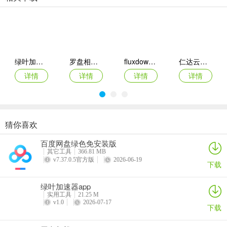
4、通过App内置的详细视频和图文教程，学习从材料准备、基础技巧
到“翻车”急救的全套知识，提升拼豆技艺。
更新日志
v1.0.2版本
绿叶加速器app
罗盘相机app
fluxdown手机版
仁达云电脑app
新版本发布，欢迎用户体验
详情
详情
详情
详情
猜你喜欢
VEGA云电脑app
2026百度网盘手机客户端
最i玩云手机app
Marvis
百度网盘绿色免安装版
详情
详情
详情
详情
其它工具
366.81 MB
v7.37.0.5官方版
2026-06-19
下载
绿叶加速器app
实用工具
21.25 M
v1.0
2026-07-17
下载