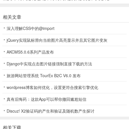
相关文章
2、它可以支持不同拼豆颗粒的选中
深入理解CSS中的@import
jQuery实现鼠标滑向当前图片高亮显示并且其它图片变灰
3、用户也可以自己新建不同尺寸的画布
AKCMS5.0.6系列产品发布
Django中实现点击图片链接强制直接下载的方法
应用亮点
1、利用海量模板库和一键生成图纸功能，解决新手找不到好看图纸、
旅游网站管理系统 TourEx B2C V6.0 发布
不会配色的难题，快速上手体验拼豆乐趣。
wordpress博客如何优化，设置更符合搜索引擎优化
2、支持图片导入和自定义画布，用户可以将家人的照片、宠物的萌照
真有后悔药：这款App可以帮你撤回尴尬短信
或喜爱的风景一键转换为像素图，制作独一无二的拼豆纪念品。
Discuz! X2验证码的产生和验证及随机数产生探讨
3、作为专业的设计工具，适合进阶玩家进行手动像素点编辑、图层管
理，进行复杂的像素画创作和设计。
相关下载