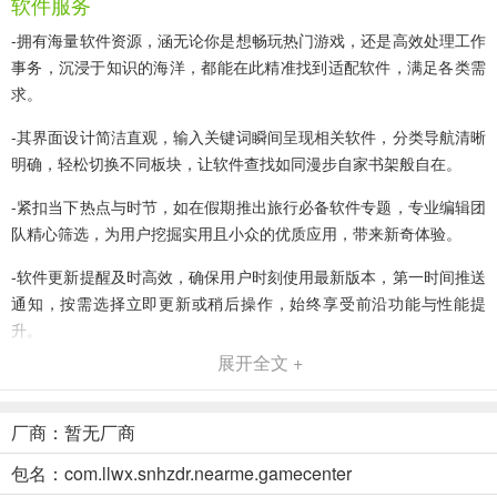
软件服务
-拥有海量软件资源，涵无论你是想畅玩热门游戏，还是高效处理工作
事务，沉浸于知识的海洋，都能在此精准找到适配软件，满足各类需
求。
-其界面设计简洁直观，输入关键词瞬间呈现相关软件，分类导航清晰
明确，轻松切换不同板块，让软件查找如同漫步自家书架般自在。
-紧扣当下热点与时节，如在假期推出旅行必备软件专题，专业编辑团
队精心筛选，为用户挖掘实用且小众的优质应用，带来新奇体验。
-软件更新提醒及时高效，确保用户时刻使用最新版本，第一时间推送
通知，按需选择立即更新或稍后操作，始终享受前沿功能与性能提
升。
展开全文 +
-安全检测机制堪称铜墙铁壁，架前对每款软件进行严格病毒查杀、隐
私合规审查，保障用户设备安全，让每一次下载与使用都安心无忧。
厂商：暂无厂商
软件特色
包名：com.llwx.snhzdr.nearme.gamecenter
个性化推荐精准到位