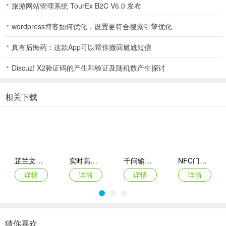
响应，提供详细解决方案，全程陪伴用户解决软件使用难题。
旅游网站管理系统 TourEx B2C V6.0 发布
wordpress博客如何优化，设置更符合搜索引擎优化
推荐理由
华为应用市场是一款能够在不同安卓手机上使用的软件，提供了海量
真有后悔药：这款App可以帮你撤回尴尬短信
的下载资源，让你能够快速的享受不同的下载服务，都是官方正版内
容，绝对让你满意的答案，给你不同的全新娱乐新模式。
Discuz! X2验证码的产生和验证及随机数产生探讨
华为应用市场怎么注销
相关下载
1、打开应用，进入应用的个人中心，在个人中心点击账号，会自动跳
转；
2、跳转到华为账号设置板块，我们可以找到账号安全，点击进入账号
芷兰文件助手(基础办公辅助)
实时高度表app
千问输入法app
NFC门卡助手2026官方最新版本
安全界面；
详情
详情
详情
详情
3、在账号安全界面，需要点击最下方的安全中心，能够进入到安全板
块；
猜你喜欢