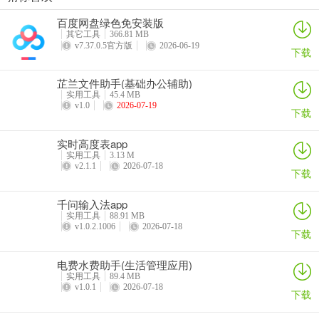
电费水费助手(生活管理应用)
高清屏幕录制助手(手机录屏剪辑工具)
绿叶加速器app
罗盘相机app
百度网盘绿色免安装版
详情
详情
详情
详情
其它工具
366.81 MB
4、安全板块功能比较多，我们直接点击下方的销户，就能成功注销！
v7.37.0.5官方版
2026-06-19
下载
芷兰文件助手(基础办公辅助)
实用工具
45.4 MB
更新日志
v1.0
2026-07-19
下载
v15.6.1.300
实时高度表app
【功能优化】
实用工具
3.13 M
v2.1.1
2026-07-18
下载
下载应用体验升级：应用安装完成后，通过消息提醒，让您使用更便
捷。
千问输入法app
实用工具
88.91 MB
v1.0.2.1006
2026-07-18
下载
电费水费助手(生活管理应用)
实用工具
89.4 MB
v1.0.1
2026-07-18
下载