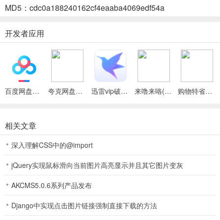
MD5：cdc0a188240162cf4eaaba4069edf54a
若你常使用摄影软件，便会推送同类型优质新品及相关教程应用，这
种贴心推荐，为用户发现契合自身需求的软件节省大量时间。
开发者应用
应用内评论与评分体系完善
下载前查看他人评价，了解软件优缺点，助力做出明智选择，开发者
也能依据反馈持续优化，形成良好的软件生态循环。
百度网盘绿色免安装Pc电脑版
夸克网盘官方正式版
迅雷vip破解版永久会员2024版
来噜来咯(单身交友平台)
购物特省联盟(便捷购物查快递)
支持多设备同步功能
在手机上收藏的软件，平板、电脑等设备登录同一账号即可同步获
取。跨设备无缝切换使用，工作娱乐随时衔接，便捷性大幅提升。
相关文章
软件下载速度快且稳定
深入理解CSS中的@import
无论身处何种网络环境，都能高效下载心仪软件，即使在网络拥堵时
jQuery实现鼠标滑向当前图片高亮显示并且其它图片变灰
段，也能凭借智能调度保障流畅下载，减少等待烦恼。
AKCMS5.0.6系列产品发布
客服服务贴心周到
Django中实现点击图片链接强制直接下载的方法
用户遇到下载失败、软件闪退等问题，随时联系客服，专业团队迅速