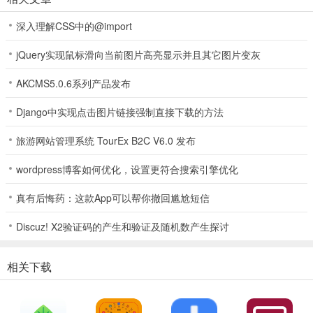
4、除软件本体，还有玩机技巧和工具合集等附加价值内容。
深入理解CSS中的@import
5、兼顾新手与老用户，新手可搜索找结果，老用户能翻分类挖资源。
jQuery实现鼠标滑向当前图片高亮显示并且其它图片变灰
白哥软件库(资源获取工具)使用说明
AKCMS5.0.6系列产品发布
1. 资源分类清晰，软件、游戏、工具各有单独入口，查找方便，不致
Django中实现点击图片链接强制直接下载的方法
乱翻。
旅游网站管理系统 TourEx B2C V6.0 发布
2. 内置搜索功能直接，输入关键词可快速定位目标，无需反复筛选。
3. 支持资源免费下载，省去多平台跳转步骤，提高获取效率。
wordpress博客如何优化，设置更符合搜索引擎优化
4. 除软件本体，还有玩机技巧和工具合集等附加价值内容。
真有后悔药：这款App可以帮你撤回尴尬短信
5. 兼顾新手与老用户，新手可搜索找结果，老用户能翻分类挖资源。
Discuz! X2验证码的产生和验证及随机数产生探讨
白哥软件库(资源获取工具)常见问题
相关下载
1. 白哥软件库能下载哪些资源？