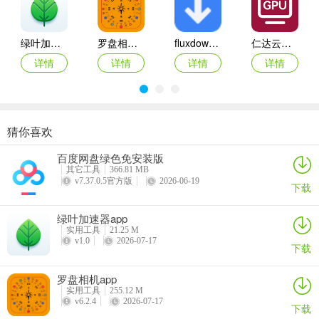
答：它能下载软件、游戏、工具等，资源覆盖范围广，从常用工具到
娱乐类应用都有，甚至包括一些特殊用途的软件。
绿叶加速器app
罗盘相机app
fluxdown手机版
仁达云电脑app
2. 如何在白哥软件库中搜索资源？
详情
详情
详情
详情
答：内置搜索功能比较直接，输入关键词基本就能定位到目标，不需
要反复筛选。
3. 白哥软件库的资源是免费下载吗？
猜你喜欢
VEGA云电脑app
2026百度网盘手机客户端
最i玩云手机app
Marvis
答：支持资源免费下载，省去了在多个平台来回跳转的步骤，获取效
百度网盘绿色免安装版
率更高。
详情
详情
详情
详情
其它工具
366.81 MB
v7.37.0.5官方版
2026-06-19
下载
4. 新手如何使用白哥软件库？
答：新手可以直接用搜索找结果，软件操作简单，打开就能搜，点了
绿叶加速器app
实用工具
21.25 M
就能下。
v1.0
2026-07-17
下载
5. 怎样在白哥软件库中收藏软件？
罗盘相机app
答：进入软件详情页后，直接点右上角收藏按钮，点一下就会加入收
实用工具
255.12 M
v6.2.4
2026-07-17
藏；也可回到主界面，找到软件收藏入口点进去，进入后就能看到收
下载