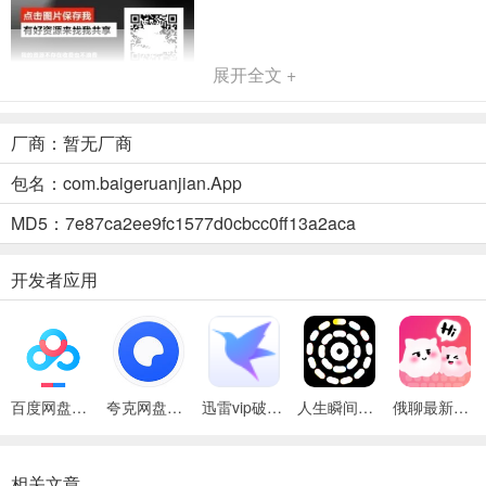
展开全文 +
厂商：暂无厂商
包名：com.baigeruanjian.App
MD5：7e87ca2ee9fc1577d0cbcc0ff13a2aca
开发者应用
白哥软件库(资源获取工具)功能
1、资源分类清晰，软件、游戏、工具各有单独入口，查找方便，无需
乱翻。
百度网盘绿色免安装Pc电脑版
夸克网盘官方正式版
迅雷vip破解版永久会员2024版
人生瞬间最新手机版
俄聊最新手机版
2、内置搜索功能直接，输入关键词可快速定位目标，无需反复筛选。
3、支持资源免费下载，省去多平台跳转步骤，提高获取效率。
相关文章