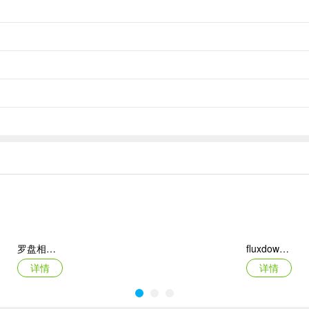
罗盘相机app
fluxdown手机版
详情
详情
。