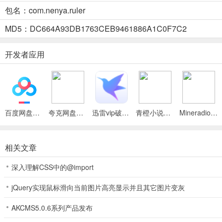
包名：com.nenya.ruler
精准测量，没有误差
MD5：DC664A93DB1763CEB9461886A1C0F7C2
▪ 尺子
开发者应用
支持厘米和英寸，精准测量
▪ 量角器
手机相机量角器
▪ 水平仪
百度网盘绿色免安装Pc电脑版
夸克网盘官方正式版
迅雷vip破解版永久会员2024版
青橙小说App
Mineradio手机版
获取水平偏差测量
相关文章
▪ 高清镜子
深入理解CSS中的@import
普通镜子，支持放大缩小
jQuery实现鼠标滑向当前图片高亮显示并且其它图片变灰
▪ 分贝仪
AKCMS5.0.6系列产品发布
通过手机检测周围声音分贝