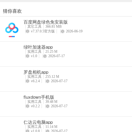
手电筒一键点亮，高清镜子支持缩放，单位换算覆盖面积、体积、重量
猜你喜欢
VEGA云电脑app
4、即开即用
百度网盘绿色免安装版
详情
其它工具
366.81 MB
无需复杂设置，打开App就能测量、计算、校对方向，生活小难题随时
v7.37.0.5官方版
2026-06-19
绿叶加速器app
实用工具
21.25 M
v1.0
2026-07-17
罗盘相机app
实用工具
255.12 M
v6.2.4
2026-07-17
fluxdown手机版
实用工具
39.48 M
v0.2.2
2026-07-17
仁达云电脑app
实用工具
11.14 M
v1.0.8
2026-07-17