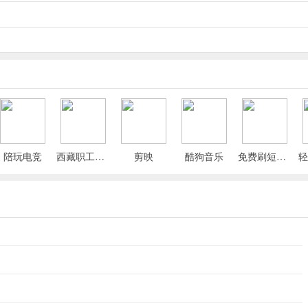
陪玩电竞
西藏职工App
剪映
酷狗音乐
免费刷短剧漫剧