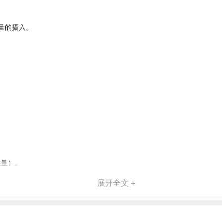
量的摄入。
热量）。
展开全文 +