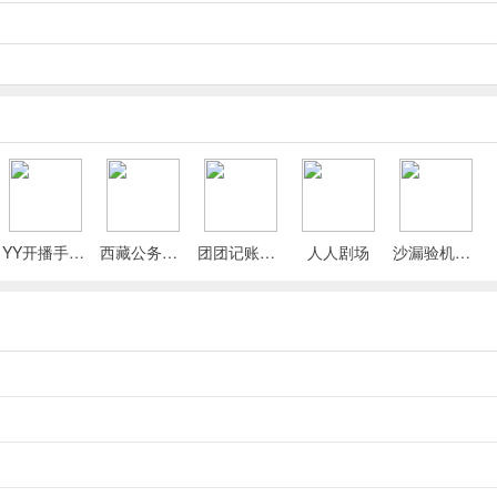
YY开播手机版
西藏公务出行app
团团记账App
人人剧场
沙漏验机手机版