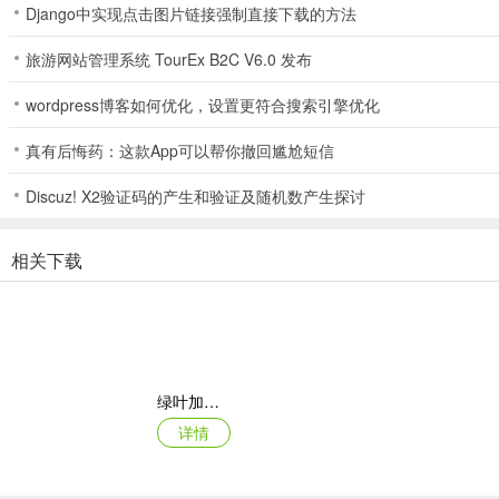
▪ 手电筒
Django中实现点击图片链接强制直接下载的方法
一键开启手机灯光
旅游网站管理系统 TourEx B2C V6.0 发布
▪ 指南针
wordpress博客如何优化，设置更符合搜索引擎优化
精确校对指南针
真有后悔药：这款App可以帮你撤回尴尬短信
▪ 计算
Discuz! X2验证码的产生和验证及随机数产生探讨
多种换算转换一键解决
相关下载
软件亮点
1、一应俱全
集成电子尺、量角器、水平仪、指南针、分贝仪等十几种日常工具。
2、精准实用
绿叶加速器app
详情
摄像头测量物体长度与角度，厘米英寸自由切换，水平仪贴墙即测偏差
3、辅助便利