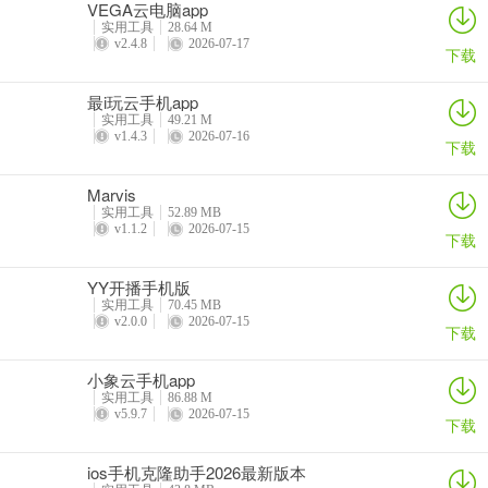
VEGA云电脑app
实用工具
28.64 M
比特梵德(手机病毒防护)常见问题
v2.4.8
2026-07-17
下载
问：比特梵德能检测哪些病毒？
最i玩云手机app
实用工具
49.21 M
答：能检测超过99%的手机病毒，还可检测病毒、恶意软件、间谍软
v1.4.3
2026-07-16
下载
件、勒索软件等。
Marvis
问：软件对手机内存有要求吗？
实用工具
52.89 MB
v1.1.2
2026-07-15
下载
答：所需内存相当小，但病毒库丰富，能带来安全防护。
问：如何注册比特梵德账号？
YY开播手机版
实用工具
70.45 MB
v2.0.0
2026-07-15
答：下载安装好软件后打开应用，同意协议进入。初次使用需登录账
下载
号，已有账号可直接输入邮箱登录，也可用电脑账号、苹果账号等登
录；没有账号则点击账号注册登录，输入用户名、email、密码，登录
小象云手机app
实用工具
86.88 M
成功后可免费使用。
v5.9.7
2026-07-15
下载
问：软件有哪些优势？
ios手机克隆助手2026最新版本