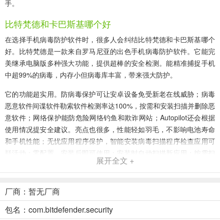
手。
比特梵德和卡巴斯基哪个好
在选择手机病毒防护软件时，很多人会纠结比特梵德和卡巴斯基哪个
好。比特梵德是一款来自罗马尼亚的出色手机病毒防护软件。它能完
美继承电脑版多种强大功能，提供超棒的安全检测。能精准捕捉手机
中超99%的病毒，内存小但病毒库丰富，带来强大防护。
它的功能超实用。防病毒保护可让安卓设备免受新老在线威胁；病毒
恶意软件间谍软件勒索软件检测率达100%，按需和安装扫描并删除恶
意软件；网络保护能防危险网络钓鱼和欺诈网站；Autopilot还会根据
使用情况提安全建议。亮点也很多，性能轻如羽毛，不影响电池寿命
和手机性能；无忧应用程序保护，智能安装病毒扫描程序检查应用可
疑活动；零配置，安装后即可使用；安装时自动扫描新应用；按需扫
展开全文 +
描随时确保设备应用安全合法。有了它，能全方位守护手机安全，让
你放心使用。
厂商：暂无厂商
比特梵德(手机病毒防护)优势
包名：com.bitdefender.security
1. 防病毒强：能让安卓设备免受新旧在线威胁，全方位守护手机安