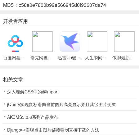
全。
MD5：c58a0e7800b99e566945d0f93607da74
2. 检测率高：实现100%病毒等检测，按需扫描，及时清除恶意软
开发者应用
件。
3. 网络保护好：可抵御危险网络钓鱼和欺诈网站，保障上网安全。
4. 智能提建议：根据设备使用情况，智能给出安全防护建议。
百度网盘绿色免安装Pc电脑版
夸克网盘官方正式版
迅雷vip破解版永久会员2024版
人生瞬间最新手机版
俄聊最新手机版
比特梵德(手机病毒防护)功能
相关文章
1、防病毒保护：让 Android 设备免受新的和现有在线威胁，畅行无
阻。
深入理解CSS中的@import
2、VirusMalwareScanner：实现 100%病毒等检测率，按需及安装扫
jQuery实现鼠标滑向当前图片高亮显示并且其它图片变灰
描并删除恶意软件。
AKCMS5.0.6系列产品发布
3、网络保护：防止 Android 设备受危险网络钓鱼和欺诈网站侵害。
Django中实现点击图片链接强制直接下载的方法
4、Autopilot：根据移动设备使用情况，智能提出安全建议。