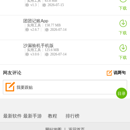
答：可防病毒保护，检测率达100%，有网络保护、能根据使用情况提
实用工具
43.8 MB
v1.3
2026-07-15
安全建议等。
下载
问：软件亮点有哪些？
团团记账App
实用工具
158.77 MB
答：性能轻如羽毛，有无忧应用程序保护、零配置、安装时扫描、按
v2.6.7
2026-07-14
下载
需扫描等亮点。
沙漏验机手机版
实用工具
125.6 MB
v3.0.6
2026-07-14
下载
网友评论
说两句
我要跟贴
目录
最新软件
最新手游
教程
排行榜
网站地图
|
返回首页