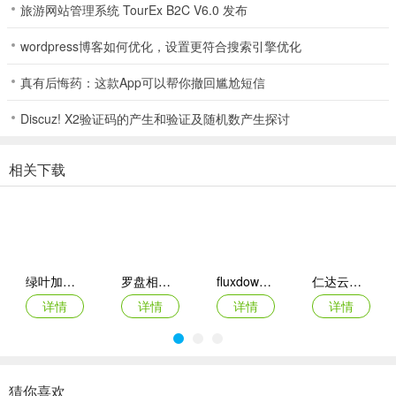
旅游网站管理系统 TourEx B2C V6.0 发布
5、账户隐私：随时监控邮件账户安全，确保数据不被窥探。
wordpress博客如何优化，设置更符合搜索引擎优化
真有后悔药：这款App可以帮你撤回尴尬短信
比特梵德(手机病毒防护)使用说明
1. 下载安装好比特梵德后打开应用，同意协议进入。初次使用需登录
Discuz! X2验证码的产生和验证及随机数产生探讨
账号，已有账号可直接用邮箱、电脑账号或苹果账号登录，无账号则
点击注册登录，登录成功即可免费使用。
相关下载
2. 它能提供防病毒保护，让 Android 设备免受新的和现有的在线威
胁。具备 100%的病毒、恶意软件、间谍软件、勒索软件检测率，可
按需和安装扫描并删除恶意软件。
3. 网络保护功能能使设备免受危险网络钓鱼和欺诈网站侵害。
绿叶加速器app
罗盘相机app
fluxdown手机版
仁达云电脑app
Autopilot 会根据移动设备使用情况提出安全建议。
详情
详情
详情
详情
4. 软件性能轻如羽毛，不影响电池寿命和手机性能，使用云服务在线
检查病毒爆发防护。智能安装病毒扫描程序会检查应用程序可疑活
动，安装时自动扫描新应用，也可按需扫描确保应用合法安全。
猜你喜欢