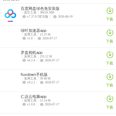
5. 可随时监控邮件账户安全，给隐私应用加锁，设备被盗时能减轻损
VEGA云电脑app
2026百度网盘手机客户端
最i玩云手机app
Marvis
百度网盘绿色免安装版
失，每周发送活动报告和安全事件总结，还能将安全服务延伸到智能
详情
详情
详情
详情
其它工具
366.81 MB
手表。
v7.37.0.5官方版
2026-06-19
下载
绿叶加速器app
实用工具
21.25 M
比特梵德2010
v1.0
2026-07-17
下载
比特梵德2010能为你提供超棒的手机病毒防护体验。它有着强大的功
能，能让你的Android设备免受各种新旧在线威胁，病毒、恶意软件、
罗盘相机app
间谍软件、勒索软件的检测率达100%，还能保护你免受危险网络钓鱼
实用工具
255.12 M
v6.2.4
2026-07-17
和欺诈网站侵害。它会根据你的使用习惯提出安全建议，帮你全方位
下载
守护手机安全。
fluxdown手机版
使用它非常方便，安装后就能自动扫描新安装应用，还能随时按需扫
实用工具
39.48 M
v0.2.2
2026-07-17
描已安装应用。它性能超棒，扫描快速不影响电池寿命和手机性能，
下载
且资源占用极低。有了它，你无需担心手机被病毒侵袭，能安心享受
仁达云电脑app
各种手机应用。无论是日常使用还是玩游戏，它都能为你保驾护航，
实用工具
11.14 M
让你轻松拥有安全无忧的手机使用环境。
v1.0.8
2026-07-17
下载