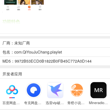
功能特色
1、题材多样
好剧看不完，新剧天天有。
厂商：未知厂商
2、随心追剧
包名：com.QiYouJuChang.playlet
精彩随时看，所爱随收藏。
MD5：9972B53ECD0B1822B0FB45C772A0D144
3、超高清画面
开发者应用
从头到尾一口气看到结局。
4、万能搜索
告别到处找，精准你的需求。
百度网盘绿色免安装Pc电脑版
夸克网盘官方正式版
迅雷vip破解版永久会员2024版
青橙小说App
Mineradio手机版
七柚剧场App广告推送关闭方法