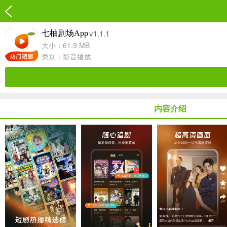
v1.1.1
七柚剧场App
大小：61.9 MB
类别：
影音播放
内容介绍