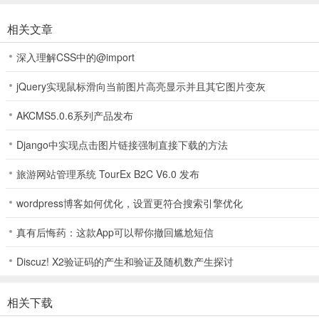
由于软件内默认开启广告推送服务，用户可能会收到相关通知。如需关
相关文章
1、打开七柚剧场App，进入【我的】页面；
深入理解CSS中的@import
jQuery实现鼠标滑向当前图片高亮显示并且其它图片变灰
AKCMS5.0.6系列产品发布
Django中实现点击图片链接强制直接下载的方法
旅游网站管理系统 TourEx B2C V6.0 发布
wordpress博客如何优化，设置更符合搜索引擎优化
真有后悔药：这款App可以帮你撤回尴尬短信
Discuz! X2验证码的产生和验证及随机数产生探讨
2、点击右上角【设置】选项；
相关下载