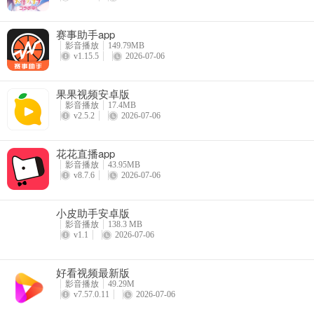
赛事助手app
影音播放
149.79MB
v1.15.5
2026-07-06
果果视频安卓版
操作完成后，你的通知栏将不再收到七柚剧场的广告推送，使用体验更
影音播放
17.4MB
v2.5.2
2026-07-06
更新日志
花花直播app
v1.1.1版本
影音播放
43.95MB
v8.7.6
2026-07-06
修复已知问题，优化用户体验。
小皮助手安卓版
影音播放
138.3 MB
v1.1
2026-07-06
好看视频最新版
影音播放
49.29M
v7.57.0.11
2026-07-06