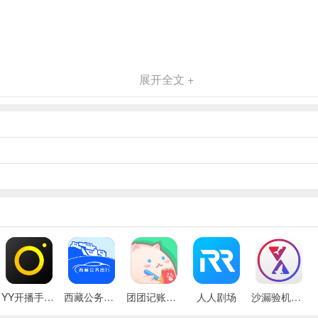
展开全文 +
YY开播手机版
西藏公务出行app
团团记账App
人人剧场
沙漏验机手机版