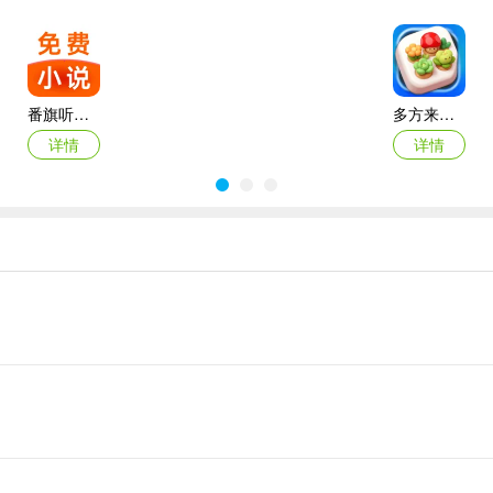
番旗听书免费畅听(听书软件)
多方来财2026(图片处理工具)
详情
详情
吃鸡录屏app
人人影视tv客户端
详情
详情