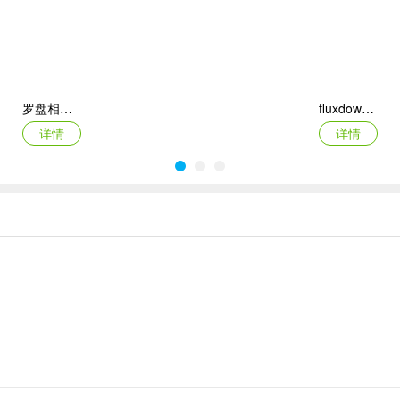
储等权限，保护隐私。
罗盘相机app
fluxdown手机版
作完成后覆盖原分身安装即可，数据不会丢失。
详情
详情
2026百度网盘手机客户端
最i玩云手机app
详情
详情
的聊天记录、缓存、设置等都是独立的，互不干扰。