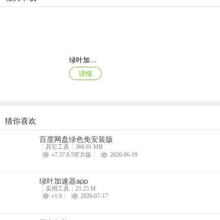
2、独立运行
分身app完全独立运行，可单独授予/撤销权限，例如定位、通知、存
3、数据安全
绿叶加速器app
更新分身目的是重新制作一个和原app版本匹配的分身，避免崩溃，制
详情
4、轻量设计
分身宝app为引局虚拟引擎加我原的入口程序，无任何其他
猜你喜欢
VEGA云电脑app
常见问题
百度网盘绿色免安装版
详情
1、怎么开多个微信账号?
其它工具
366.81 MB
v7.37.0.5官方版
2026-06-19
创建多个微信分身即可，每个分身可以单独登录一个账号，其内部产生
绿叶加速器app
2、可以开多少个分身？
实用工具
21.25 M
v1.0
2026-07-17
只要存储空间足够，可以开无限多个分身。