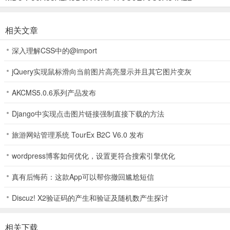
3、点击所选应用后，完成基本设置，可以更改应用名称，修改分身图
相关文章
深入理解CSS中的@import
4、设置好后，点击开始制作，软件会自动开始克隆过程
jQuery实现鼠标滑向当前图片高亮显示并且其它图片变灰
AKCMS5.0.6系列产品发布
5、像使用普通应用一样，完成安装登录使用
Django中实现点击图片链接强制直接下载的方法
旅游网站管理系统 TourEx B2C V6.0 发布
6、长按分身图标可以完成修改分身设置、卸载等操作
wordpress博客如何优化，设置更符合搜索引擎优化
真有后悔药：这款App可以帮你撤回尴尬短信
软件亮点
Discuz! X2验证码的产生和验证及随机数产生探讨
1、安全隔离
分身app不会对原app进行任何修改，与原app进行系统级的安金隔离
相关下载