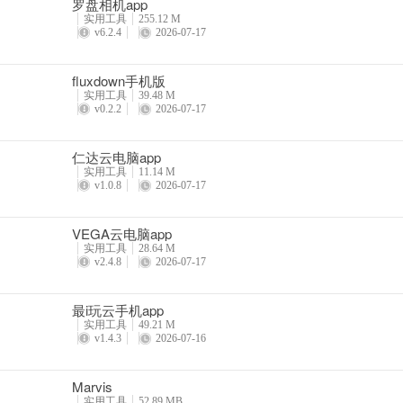
3、分身升级后，数据还在吗？
罗盘相机app
实用工具
255.12 M
v6.2.4
2026-07-17
分身升级是基于旧分身，相当于覆盖安装，不会删除旧数据。
4、为什么有的应用分身后启动不了？
fluxdown手机版
实用工具
39.48 M
部分应用可能有加固措施，分身宝未完全兼容导致，如果遇到该问题，
v0.2.2
2026-07-17
更新日志
仁达云电脑app
实用工具
11.14 M
v1.1.1版本
v1.0.8
2026-07-17
• 修复部分机型没有后台消息通知的问题
VEGA云电脑app
• 优化部分页面元素显示逻辑
实用工具
28.64 M
v2.4.8
2026-07-17
• 修复部分崩溃问题，优化兼容性
最i玩云手机app
实用工具
49.21 M
v1.4.3
2026-07-16
Marvis
实用工具
52.89 MB