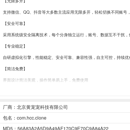
【无限多开】
支持微信、QQ、抖音等大多数主流应用无限多开，轻松切换不同账号
【安全可靠】
采用系统级安全隔离技术，每个分身独立运行，账号、数据互不干扰，
【专业稳定】
自研虚拟化引擎，性能稳定、安全可靠、兼容性强，自主可控，持续优
【简洁免费】
界面设计简洁美观，操作简单易上手，免费使用
分身宝app使用教程
1、本站下载并打开分身宝app，点击首页“添加分身”或“+”
厂商：北京黄宠宠科技有限公司
包名：com.hcc.clone
2、点击后，软件会扫描或列出您手机上所有支持分身的应用。您只需
MD5：56A83A2A5D9A49AF170C9E70C9A84A22