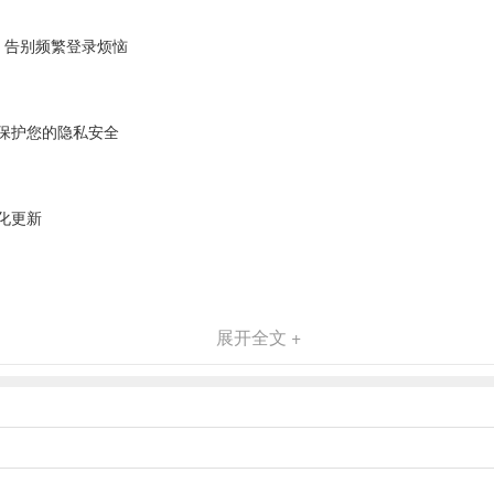
，告别频繁登录烦恼
保护您的隐私安全
化更新
展开全文 +
从中选择想要制作分身的应用（例如QQ）