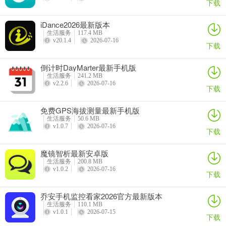
下载
iDance2026最新版本
生活服务
117.4 MB
v20.1.4
2026-07-16
下载
倒计时DayMarter最新手机版
生活服务
241.2 MB
2、“服务-军休服务”内，点击“自主择业军转干部年审”按钮进行年审。
v2.2.6
2026-07-16
下载
免费GPS海拔测量最新手机版
生活服务
50.6 MB
v1.0.7
2026-07-16
下载
魔镜智析最新安卓版
生活服务
200.8 MB
v1.0.2
2026-07-16
下载
乔安手机监控看家2026官方最新版本
生活服务
110.1 MB
v1.0.1
2026-07-15
下载