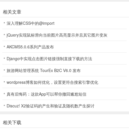
1、APP首页点击“我的”进入“我的”页面，点击“登录/注册”后点击“立即
相关文章
注册”按钮进行新用户注册。
深入理解CSS中的@import
jQuery实现鼠标滑向当前图片高亮显示并且其它图片变灰
AKCMS5.0.6系列产品发布
Django中实现点击图片链接强制直接下载的方法
旅游网站管理系统 TourEx B2C V6.0 发布
wordpress博客如何优化，设置更符合搜索引擎优化
真有后悔药：这款App可以帮你撤回尴尬短信
Discuz! X2验证码的产生和验证及随机数产生探讨
2、输入用户的姓名，身份证号，身份证有效期进行身份验证，输入手
相关下载
机号、图形验证码和密码进行账户设置。