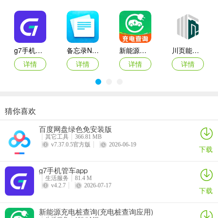
g7手机管车app
备忘录Note(多功能记事APP)
新能源充电桩查询(充电桩查询应用)
川页能源(电池管理应用)
详情
详情
详情
详情
猜你喜欢
每日走路计步(运动健康记录)
灵犀魔戒(运动睡眠管家)
思特云联(视频监控应用)
倒计时DayMarter最新手机版
百度网盘绿色免安装版
详情
详情
详情
详情
其它工具
366.81 MB
v7.37.0.5官方版
2026-06-19
下载
3、勾选阅读并同意《用户协议》与《隐私政策》，完成用户注册。
g7手机管车app
生活服务
81.4 M
注意：APP与退役军人一体化平台（PC端）账号通用，如已有一体化
v4.2.7
2026-07-17
下载
平台账号可直接登录。
新能源充电桩查询(充电桩查询应用)
二、登录