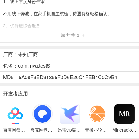
1、线上年度身份年审
不用线下奔波，在家手机自主核验，待遇资格轻松确认。
2、优待证综合服务
展开全文 +
进度查询、使用指南、全国拥军优惠商户全都能看。
3、专属福利政策直达
厂商：未知厂商
补助补贴、安置新规、社保医疗接续，最新政策第一时间推送。
包名：com.mva.testS
4、就业创业帮扶
MD5：5A08F9ED91855F0D6E20C1FEB4C0C9B4
优质对口招聘、技能培训、创业扶持资源，精准为战友匹配。
开发者应用
5、生活办事极简便捷
各类退役军人高频业务线上申办，简单易懂，人人都会用。
退役军人服务APP年审核操作流程
百度网盘绿色免安装Pc电脑版
夸克网盘官方正式版
迅雷vip破解版永久会员2024版
青橙小说App
Mineradio手机版
一、注册