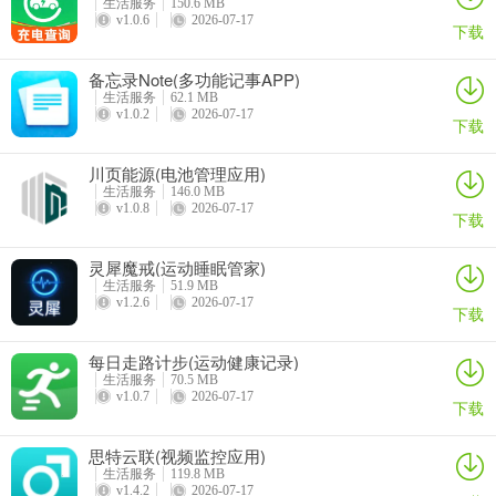
生活服务
150.6 MB
v1.0.6
2026-07-17
下载
1、支持两种方式登录：账号密码登录和手机号验证码登录，两种登录
方式可以进行切换，选择自己适合的方式进行用户登录。
备忘录Note(多功能记事APP)
生活服务
62.1 MB
2、输入账号密码，或点击“验证码登录”按钮切换至验证码登录的方
v1.0.2
2026-07-17
下载
式，输入手机号和验证码，勾选“用户协议和隐私政策”，滑动登录登
陆按钮至最右侧，完成系统登录。
川页能源(电池管理应用)
生活服务
146.0 MB
三、年审入口
v1.0.8
2026-07-17
下载
1、登录后进入系统首页，“首页-常用服务”内，点击“自主择业军转干
灵犀魔戒(运动睡眠管家)
部年审”按钮进行年审。
生活服务
51.9 MB
v1.2.6
2026-07-17
下载
每日走路计步(运动健康记录)
生活服务
70.5 MB
v1.0.7
2026-07-17
下载
思特云联(视频监控应用)
生活服务
119.8 MB
v1.4.2
2026-07-17