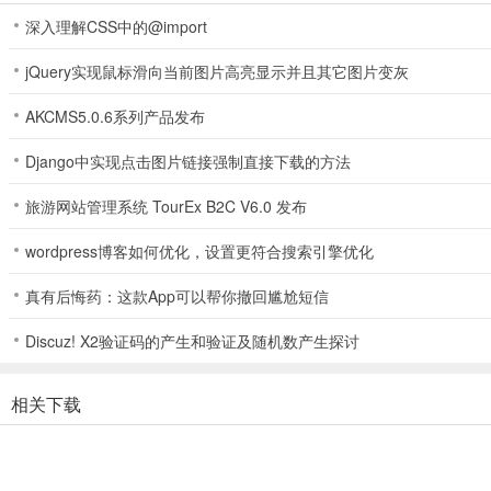
主界面左上角展示玩家名称、等级、经验条及VIP等级，点击头像会
深入理解CSS中的@import
在城池中可进行酒馆招募、客栈宴请、集市购买道具、购买资源及参与
jQuery实现鼠标滑向当前图片高亮显示并且其它图片变灰
AKCMS5.0.6系列产品发布
2、战斗界面
Django中实现点击图片链接强制直接下载的方法
每场战斗之前均需进行布阵，点击界面的武将头像，即可派其上阵。每场
旅游网站管理系统 TourEx B2C V6.0 发布
wordpress博客如何优化，设置更符合搜索引擎优化
界面左侧有5个头像，分别对应出战的5名武将。武将在战场中会自动
真有后悔药：这款App可以帮你撤回尴尬短信
点击战场中的武将部队，即可选择该武将，选中武将后可操作武将进行
Discuz! X2验证码的产生和验证及随机数产生探讨
点击战场右下方的自动按钮后，将开启自动战斗，所有武将将自动索敌
点击自动按钮上方的加速按钮，可开启2倍速战斗，加快战斗速度。
相关下载
点击自动按钮右侧的设置按钮，可开启设置界面，在此处可勾选在自动