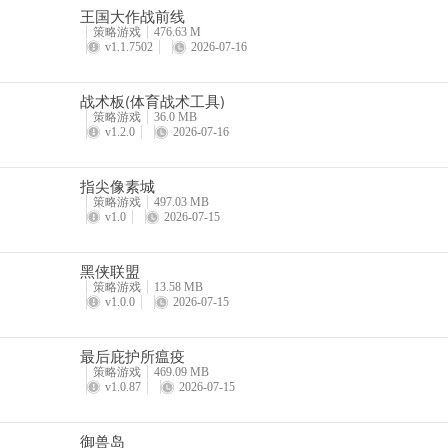
7、军团
王国大作战前线
策略游戏
476.63 M
等级到达15级之后将开启军团，加入军团即可参与世界地图中的城池
v1.1.7502
2026-07-16
8、城战
战术板(体育战术工具)
策略游戏
36.0 MB
加入军团之后，即可抢夺世界地图中的城池，通过城池上的城战按钮，
v1.2.0
2026-07-16
每个城池中均拥有城防军守卫，城防军全灭后城池将被攻破，击杀最后
壤。
指尖像素城
策略游戏
497.03 MB
v1.0
2026-07-15
游戏亮点
黑侠联盟
策略游戏
13.58 MB
1、三国主题的策略战斗slg游戏，运筹帷幄之中，决胜游戏之间，带来
v1.0.0
2026-07-15
2、多种经典的三国战略玩法，体现玩家的策略胸怀，精彩的战斗和实
最后庇护所瘟疫
3、配合游戏内的军团系统，让主公可以在这中原大地实现一争雌雄。
策略游戏
469.09 MB
v1.0.87
2026-07-15
4、游戏带你梦回三国，让你能够抛下生活的烦恼，感受精彩游戏乐趣
御兽岛