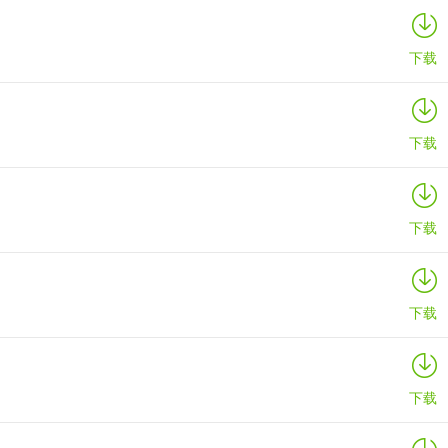
下载
成员一起抢夺城池归属权。
下载
则城池归属权不变，所以在参与城战时一定要注意城池是否与己方势力接
下载
下载
下载