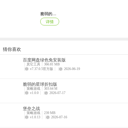
3、任务
脆弱的星球折扣版
通过首府按钮进入城池界面，点击任务按钮，可开启每日任务界面，每
详情
4、酒馆招募
猜你喜欢
通过城池中的酒馆按钮，可进入酒馆。在酒馆中可宴请武将，并将其招
指尖像素城
百度网盘绿色免安装版
详情
其它工具
366.81 MB
v7.37.0.5官方版
2026-06-19
5、客栈宴请
脆弱的星球折扣版
通过城池中的客栈按钮，可进入客栈。在客栈中可宴请指定3名武将，
策略游戏
303.64 M
v1.0.0
2026-07-17
6、战役活动
堡垒之战
策略游戏
239 MB
通过城池中的收复按钮，可进入战役界面，参加战役活动，可获得多种
v1.0.13
2026-07-16