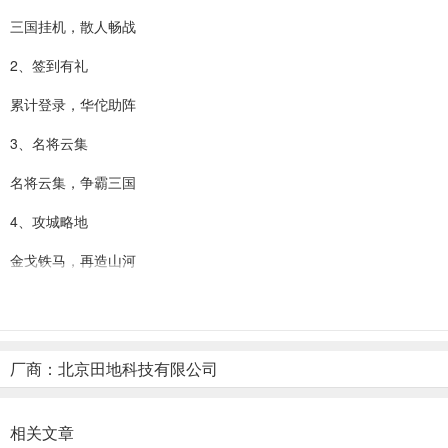
三国挂机，散人畅战
2、签到有礼
累计登录，华佗助阵
3、名将云集
名将云集，争霸三国
4、攻城略地
金戈铁马，再造山河
5、恢弘战场
同图逐鹿，霸业称雄
厂商：北京田地科技有限公司
氏族攻防战官方版新手攻略
1、主界面
相关文章