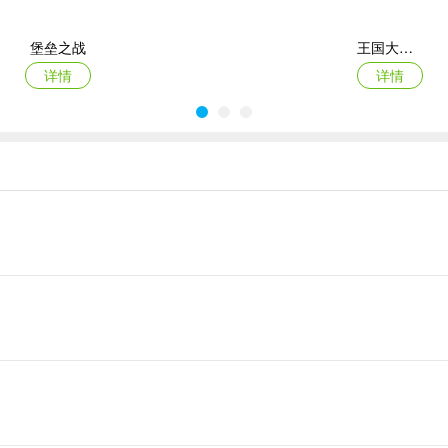
堡垒之战
王国大作战前线
日完成任务后可获得海量经验值，是快速升级的最佳途径。
详情
详情
募到你的队伍中。
黑侠联盟
最后庇护所瘟疫
详情
详情
宴请武将后有一定几率获得大量将魂。
多样的丰厚资源。