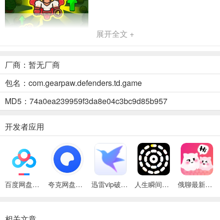
展开全文 +
厂商：暂无厂商
包名：com.gearpaw.defenders.td.game
MD5：74a0ea239959f3da8e04c3bc9d85b957
齿轮兽卫队1.00版优势
开发者应用
以下是齿轮兽卫队1.00版的优势：
1.
丰富模式多样挑战
：提供不同生存模式，还有无尽模式供玩家挑
战，满足多样需求。
百度网盘绿色免安装Pc电脑版
夸克网盘官方正式版
迅雷vip破解版永久会员2024版
人生瞬间最新手机版
俄聊最新手机版
2.
灵活调整战略布局
：战斗全程能依据实际需求实时调整战略，更好
应对战局。
相关文章