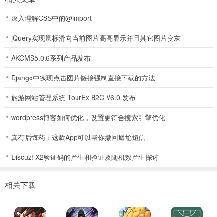
3.
助力强化机械兽
：挑战途中可随时收集零件，用以强化机械兽属
性，提升战斗实力。
深入理解CSS中的@import
4.
自定义无广告干扰
：可按需求自定义参数和设置，且整个挑战过程
jQuery实现鼠标滑向当前图片高亮显示并且其它图片变灰
无广告打扰，体验更流畅。
AKCMS5.0.6系列产品发布
Django中实现点击图片链接强制直接下载的方法
旅游网站管理系统 TourEx B2C V6.0 发布
wordpress博客如何优化，设置更符合搜索引擎优化
真有后悔药：这款App可以帮你撤回尴尬短信
Discuz! X2验证码的产生和验证及随机数产生探讨
相关下载