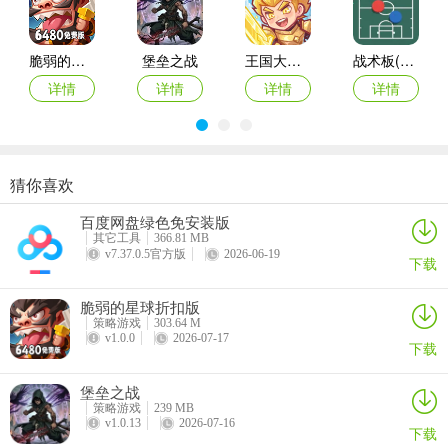
齿轮兽卫队1.00版怎么样
齿轮兽卫队1.00版怎么样？它玩法独特，是魔性玩法齿轮肉鸽，还有
脆弱的星球折扣版
堡垒之战
王国大作战前线
战术板(体育战术工具)
Roguelike的快乐战斗。有全新关卡登场，新增强力英雄角色，多项问
题修复，游戏性能也全面提升，给玩家带来不一样的策略塔防体验。
详情
详情
详情
详情
猜你喜欢
指尖像素城
黑侠联盟
最后庇护所瘟疫
御兽岛
百度网盘绿色免安装版
详情
详情
详情
详情
其它工具
366.81 MB
v7.37.0.5官方版
2026-06-19
下载
脆弱的星球折扣版
策略游戏
303.64 M
v1.0.0
2026-07-17
下载
堡垒之战
策略游戏
239 MB
v1.0.13
2026-07-16
下载