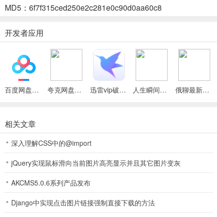
Roguelike玩法独特：每一波敌人过后，都能选择升级并运用策略，让
MD5：6f7f315ced250e2c281e0c90d0aa60c8
塔变得坚不可摧，带来别具一格的闲置流氓塔防战斗体验。
开发者应用
几何塔最新安卓版怎么样
1、战斗中需用策略保卫塔，抵御一波波敌人攻击，直至将其击倒。
2、可从战斗获取资源升级装备、增强力量，还能激活开发塔的天赋。
3、有着Roguelike游戏玩法，每波敌人后能选择升级并运用策略打造
百度网盘绿色免安装Pc电脑版
夸克网盘官方正式版
迅雷vip破解版永久会员2024版
人生瞬间最新手机版
俄聊最新手机版
坚不可摧的塔。
几何塔防MOD作弊菜单最新版更新内容
相关文章
嘿，各位几何塔防爱好者！今天来给大家讲讲几何塔防MOD作弊菜单
深入理解CSS中的@import
最新版的更新内容。这个作弊菜单能给咱带来超多便利。在游戏里，
面对一波波敌人攻击塔楼时，它能帮咱轻松制定策略，更好地保卫塔
jQuery实现鼠标滑向当前图片高亮显示并且其它图片变灰
楼。通过升级塔楼，利用战斗获取的资源来升级装备、增强力量，还
能激活和开发塔的天赋，让防御更强大。而且它的Roguelike游戏玩法
AKCMS5.0.6系列产品发布
超有趣，每一波敌人过后，能方便咱选择升级并运用策略，打造坚不
Django中实现点击图片链接强制直接下载的方法
可摧的塔。有了这个作弊菜单，咱在游戏中能更畅快地享受保卫塔楼
的刺激挑战，不用担心资源不足或者策略难寻，轻松应对各种战斗局