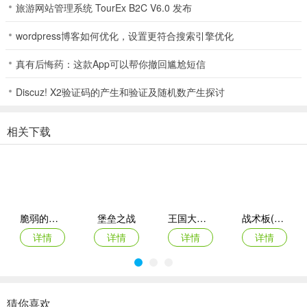
旅游网站管理系统 TourEx B2C V6.0 发布
面，尽情体验游戏乐趣，让游戏过程更加精彩，赶紧来试试吧！
wordpress博客如何优化，设置更符合搜索引擎优化
几何塔防破解
真有后悔药：这款App可以帮你撤回尴尬短信
几何塔防破解类工具能给玩家带来超刺激的游戏体验。在这类游戏
中，你要在战斗里运用策略保卫塔楼，抵御一波又一波敌人的攻击，
Discuz! X2验证码的产生和验证及随机数产生探讨
直至最后一刻。你可以用手头的武器消灭敌人，还能从战斗中获取资
源来升级装备、增强力量，同时尝试激活和开发塔的天赋。独特的
相关下载
Roguelike游戏玩法更是一大亮点，每一波敌人过后，你都能选择升级
并施展策略，让塔楼变得坚不可摧。有了几何塔防破解工具，能帮你
轻松应对游戏中的各种挑战，快速提升游戏进度，尽情享受游戏乐
趣，不再为繁琐的升级和策略思考而烦恼，让你更顺畅地沉浸在保卫
塔楼的刺激战斗中，体验独特的塔防游戏魅力。
脆弱的星球折扣版
堡垒之战
王国大作战前线
战术板(体育战术工具)
详情
详情
详情
详情
猜你喜欢