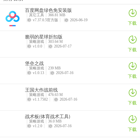
指尖像素城
黑侠联盟
最后庇护所瘟疫
御兽岛
百度网盘绿色免安装版
详情
详情
详情
详情
其它工具
366.81 MB
v7.37.0.5官方版
2026-06-19
下载
脆弱的星球折扣版
策略游戏
303.64 M
v1.0.0
2026-07-17
下载
堡垒之战
策略游戏
239 MB
v1.0.13
2026-07-16
下载
王国大作战前线
策略游戏
476.63 M
v1.1.7502
2026-07-16
下载
战术板(体育战术工具)
策略游戏
36.0 MB
v1.2.0
2026-07-16
下载