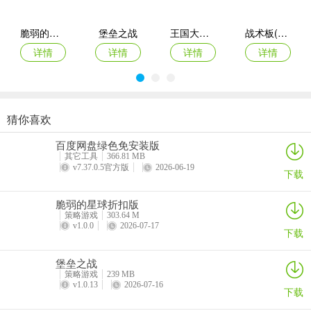
更新日志
v2002001版本
脆弱的星球折扣版
堡垒之战
王国大作战前线
战术板(体育战术工具)
3月20日上午10点计费删档测试正式开启！
详情
详情
详情
详情
猜你喜欢
指尖像素城
黑侠联盟
最后庇护所瘟疫
御兽岛
百度网盘绿色免安装版
详情
详情
详情
详情
其它工具
366.81 MB
v7.37.0.5官方版
2026-06-19
下载
脆弱的星球折扣版
策略游戏
303.64 M
v1.0.0
2026-07-17
下载
堡垒之战
策略游戏
239 MB
v1.0.13
2026-07-16
下载