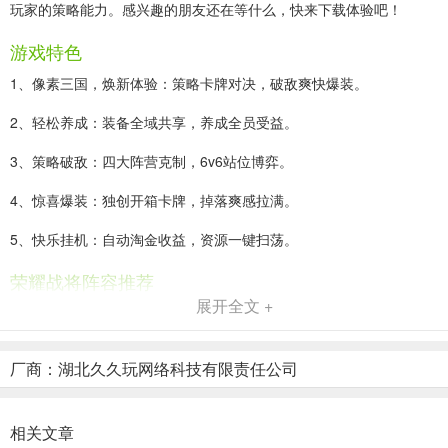
玩家的策略能力。感兴趣的朋友还在等什么，快来下载体验吧！
游戏特色
1、像素三国，焕新体验：策略卡牌对决，破敌爽快爆装。
2、轻松养成：装备全域共享，养成全员受益。
3、策略破敌：四大阵营克制，6v6站位博弈。
4、惊喜爆装：独创开箱卡牌，掉落爽感拉满。
5、快乐挂机：自动淘金收益，资源一键扫荡。
荣耀战将阵容推荐
展开全文 +
阵容1：魔张辽、魔曹丕、魔许褚、魔吕布、魔貂蝉
阵容2：神诸葛亮、神姜维、神赵云、神周瑜、神大乔
厂商：湖北久久玩网络科技有限责任公司
阵容3：魔吕布、魔貂蝉、神姜维、神赵云、神诸葛亮
阵容4：神赵云、神周瑜、左慈、貂蝉、魏延
相关文章