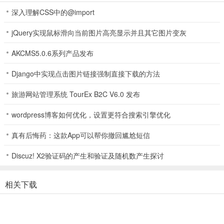
阵容5：魔张辽、魔曹丕、张辽、庞统、张角
深入理解CSS中的@import
荣耀战将武将系统玩法介绍
jQuery实现鼠标滑向当前图片高亮显示并且其它图片变灰
1、武将系统是游戏核心战斗与成长玩法，以深度养成与策略搭配为核
AKCMS5.0.6系列产品发布
心亮点！武将涵盖魏蜀吴群四大阵营、五大品质及输出 / 肉盾等四大
职业，自带普攻与怒气技能，属性体系丰富。
Django中实现点击图片链接强制直接下载的方法
旅游网站管理系统 TourEx B2C V6.0 发布
2、养成维度多元，可通过升级、突破解锁潜能，吞噬同名武将升星获
wordpress博客如何优化，设置更符合搜索引擎优化
天赋，传说及以上品质武将还能觉醒解锁 24 阶强力效果，天赋洗炼
可自定义战力方向。策略搭配玩法十足，布阵支持 6 人上阵，激活同
真有后悔药：这款App可以帮你撤回尴尬短信
阵营阵型加成与武将羁绊效果，战力飙升。
Discuz! X2验证码的产生和验证及随机数产生探讨
3、图鉴系统可激活升级叠加全属性加成，重生遣散 100% 返还培养
材料，资源循环无浪费。界面交互流畅，特效炫酷，从阵容搭配到武
相关下载
将养成，全方位满足策略探索与战力提升需求，是延长游戏生命周期
的核心玩法！