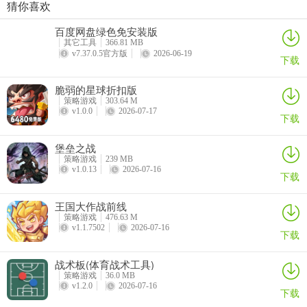
猜你喜欢
指尖像素城
黑侠联盟
最后庇护所瘟疫
御兽岛
百度网盘绿色免安装版
详情
详情
详情
详情
其它工具
366.81 MB
v7.37.0.5官方版
2026-06-19
下载
脆弱的星球折扣版
策略游戏
303.64 M
v1.0.0
2026-07-17
下载
堡垒之战
策略游戏
239 MB
v1.0.13
2026-07-16
下载
王国大作战前线
3、然后就可以操控角色来击败僵尸了。
策略游戏
476.63 M
v1.1.7502
2026-07-16
下载
战术板(体育战术工具)
策略游戏
36.0 MB
v1.2.0
2026-07-16
下载