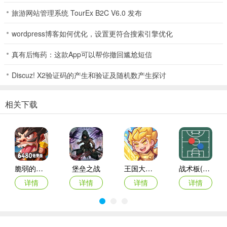
1、进入寒境庇护所游戏内，前面会过一段剧情内容，我们点击右上
旅游网站管理系统 TourEx B2C V6.0 发布
角"skip"跳过。
wordpress博客如何优化，设置更符合搜索引擎优化
真有后悔药：这款App可以帮你撤回尴尬短信
Discuz! X2验证码的产生和验证及随机数产生探讨
相关下载
脆弱的星球折扣版
堡垒之战
王国大作战前线
战术板(体育战术工具)
详情
详情
详情
详情
2、我们还会不定时遭遇事件，不同的选择结果也不同。