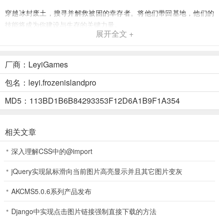
穿越冰封废土，搜寻并解救被困的幸存者。将他们带回基地，他们的
技能将成为你建设与生存的关键力量。
展开全文 +
3、招募传奇英雄
从身经百战的士兵，到机敏过人的侦察兵，再到天赋异禀的工程师
厂商：LeyiGames
——集结各具特色的英雄，培养他们的能力，为他们配备强力装备，
包名：leyi.frozenislandpro
统领你的队伍走向胜利。
MD5：113BD1B6B84293353F12D6A1B9F1A354
4、抵御丧尸狂潮
加固城防，制定战术，迎击一波接一波的丧尸狂潮。合理布置防御阵
相关文章
型，抵挡那些从暴风雪中源源不断涌出的不死者。
深入理解CSS中的@import
5、缔结强大部落
jQuery实现鼠标滑向当前图片高亮显示并且其它图片变灰
与全球玩家携手，组建牢不可破的联盟。共享资源，协同进攻，在实
时进行的史诗级PvP战争中守护盟友的领土。
AKCMS5.0.6系列产品发布
寒境庇护所官方版新手攻略
Django中实现点击图片链接强制直接下载的方法