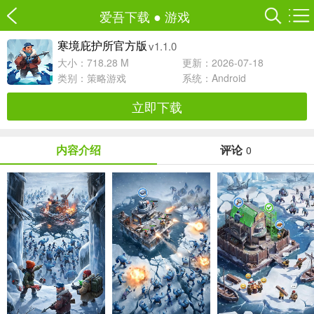
爱吾下载
●
游戏
v1.1.0
寒境庇护所官方版
大小：718.28 M
更新：2026-07-18
类别：
策略游戏
系统：Android
立即下载
内容介绍
评论
0