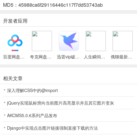
本，便于信息提取与整理。
MD5：45988ca6f29116446c117f7dd53743ab
4、能实现图片转Word，将图片中的文字快速转换成Word文档格式，
开发者应用
方便进一步编辑排版。
5、支持文本转PDF，把文本内容高效转换成PDF格式，满足文档处理
及分享等办公需求。
清砚翻译助手(翻译办公辅助)使用说明
百度网盘绿色免安装Pc电脑版
夸克网盘官方正式版
迅雷vip破解版永久会员2024版
人生瞬间最新手机版
俄聊最新手机版
1. 操作简单：清砚翻译助手操作简单易上手，能轻松满足日常语言翻
译和文档处理需求。
相关文章
2. 功能多样：支持文本翻译、拍照翻译、图片识字、图片转Word、文
本转PDF等功能。
深入理解CSS中的@import
3. 界面简洁：界面简洁清晰，仅提供基础实用服务，无多余附加内
jQuery实现鼠标滑向当前图片高亮显示并且其它图片变灰
容。
AKCMS5.0.6系列产品发布
4. 效果参考：实际使用效果受拍摄环境、文件格式影响，结果仅供参
Django中实现点击图片链接强制直接下载的方法
考。