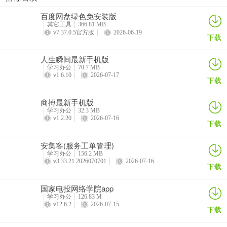
答：实际使用效果受拍摄环境、文件格式影响，结果仅供参考。
步步都能记(创作效率工具)
西藏公务出行app
准橙三力(老年三力测试软件)
绿联私有云官方版
百度网盘绿色免安装版
详情
详情
详情
详情
其它工具
366.81 MB
v7.37.0.5官方版
2026-06-19
下载
人生瞬间最新手机版
学习办公
70.7 MB
v1.6.10
2026-07-17
下载
商搏最新手机版
学习办公
32.3 MB
v1.2.20
2026-07-16
下载
安集客(服务工单管理)
学习办公
156.2 MB
v3.33.21.2026070701
2026-07-16
下载
国家电投网络学院app
学习办公
126.83 M
v12.6.2
2026-07-15
下载