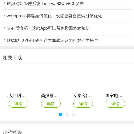
5. 便捷辅助：为用户学习与办公场景提供便捷辅助。
旅游网站管理系统 TourEx B2C V6.0 发布
wordpress博客如何优化，设置更符合搜索引擎优化
清砚翻译助手(翻译办公辅助)常见问题
1. 清砚翻译助手支持哪些功能？
真有后悔药：这款App可以帮你撤回尴尬短信
答：支持文本翻译、拍照翻译、图片识字、图片转Word、文本转PDF
Discuz! X2验证码的产生和验证及随机数产生探讨
等功能。
2. 软件操作难不难？
相关下载
答：操作简单易上手。
3. 软件界面如何？
答：界面简洁清晰，仅提供基础实用服务，无多余附加内容。
人生瞬间最新手机版
商搏最新手机版
安集客(服务工单管理)
国家电投网络学院app
4. 能满足哪些需求？
详情
详情
详情
详情
答：可满足日常语言翻译、文档处理等基础需求。
5. 使用效果受什么影响？
猜你喜欢