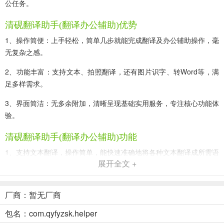
公任务。
清砚翻译助手(翻译办公辅助)优势
1、操作简便：上手轻松，简单几步就能完成翻译及办公辅助操作，毫
无复杂之感。
2、功能丰富：支持文本、拍照翻译，还有图片识字、转Word等，满
足多样需求。
3、界面简洁：无多余附加，清晰呈现基础实用服务，专注核心功能体
验。
清砚翻译助手(翻译办公辅助)功能
1、支持文本翻译，操作简单，能快速准确地将各种文本翻译成所需语
展开全文 +
言，方便日常交流与办公。
2、具备拍照翻译功能，轻松一拍，即可快速翻译图片中的文字，助力
厂商：暂无厂商
处理各类带文字的图片。
包名：com.qyfyzsk.helper
3、可进行图片识字，精准识别图片里的文字内容，转化为可编辑文