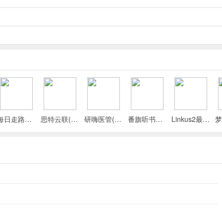
每日走路计步(运动健康记录)
思特云联(视频监控应用)
研嗨医管(医院管理平台)
番旗听书免费畅听(听书软件)
Linkus2最新手机版