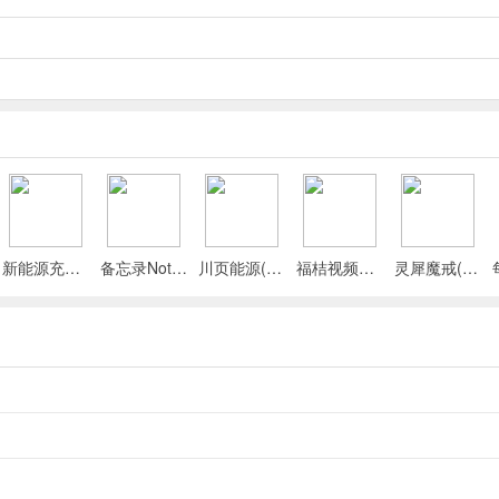
属动作赢高分。
间尽情探索。
城市天际线。
定每次跳跃，全凭玩家操作。
，享受混乱乐趣。
专属动作赢高分。
新能源充电桩查询(充电桩查询应用)
备忘录Note(多功能记事APP)
川页能源(电池管理应用)
福桔视频最新手机版
灵犀魔戒(运动睡眠管家)
景中尽情探索。
否征服天际线。
受物理效果带来的真实体验。