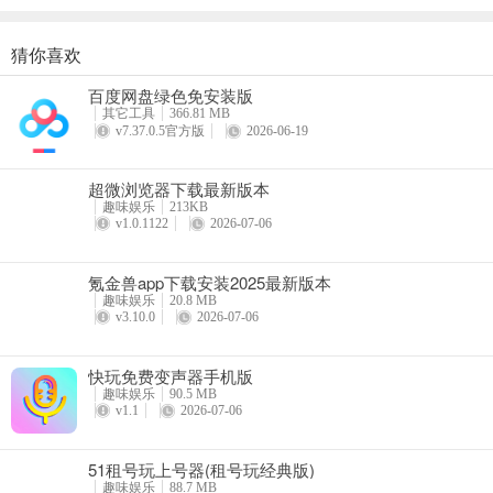
猜你喜欢
撞球帝软件官方版
百度网盘绿色免安装版
详情
其它工具
366.81 MB
v7.37.0.5官方版
2026-06-19
超微浏览器下载最新版本
趣味娱乐
213KB
v1.0.1122
2026-07-06
氪金兽app下载安装2025最新版本
趣味娱乐
20.8 MB
v3.10.0
2026-07-06
快玩免费变声器手机版
趣味娱乐
90.5 MB
v1.1
2026-07-06
51租号玩上号器(租号玩经典版)
趣味娱乐
88.7 MB