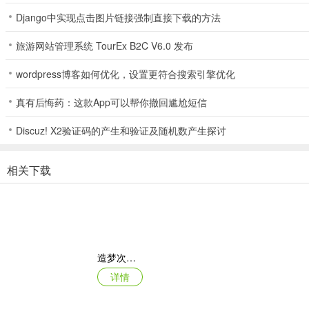
问：游戏有哪些特色？
Django中实现点击图片链接强制直接下载的方法
答：基于物理，无轨道无脚本；有动态布娃娃系统；可进行自由式技巧
旅游网站管理系统 TourEx B2C V6.0 发布
问：能体验到怎样的游戏感受？
wordpress博客如何优化，设置更符合搜索引擎优化
答：能体验行动的自由，享受布娃娃物理带来的混乱乐趣，还可打造专
真有后悔药：这款App可以帮你撤回尴尬短信
Discuz! X2验证码的产生和验证及随机数产生探讨
相关下载
造梦次元破解版
详情