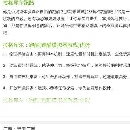
拉格库尔跑酷
你是否渴望体验真正自由的跑酷？那就来试试拉格库尔跑酷吧！它是一
跳跃的成败。还有动态布娃娃系统，让你感受冲击力，掌握落地技巧
物，都是你发挥创意的舞台。它能给你带来移动端真正的模拟游戏体
吧！
拉格库尔：跑酷(跑酷模拟器游戏)优势
1、物理操控自由：摒弃脚本机制，速度动量和时机决定跳跃，全凭玩
2、动态布娃娃系统：感受冲击力，掌握落地技巧，体验摔跤的别样乐
3、自由式技巧丰富：可组合多样动作，打造专属玩法，还能赢取高分
4、开放环境探索：屋顶小巷等任你探索，专为创意动作设计。
拉格库尔：跑酷(跑酷模拟器游戏)功能
1、基于物理玩法：无轨道脚本，速度、动量与时机决定跳跃，全凭玩
2、动态布娃娃系统：感受冲击力，掌握落地技巧，还能体验搞笑的摔
厂商：暂无厂商