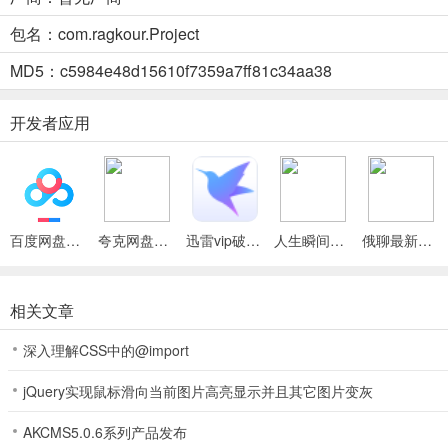
3、自由式技巧丰富：可组合跑墙、跳跃、翻转、旋转等动作，打造专
包名：com.ragkour.Project
4、开放环境探索：能在专为创意动作设计的屋顶、小巷及城市障碍物
MD5：c5984e48d15610f7359a7ff81c34aa38
5、精通难度挑战：带来移动端真实模拟游戏体验，考验玩家能否征服
开发者应用
拉格库尔：跑酷(跑酷模拟器游戏)使用说明
1. 掌控物理效果：游戏摒弃按钮跳跃脚本机制，速度、动量和时机决
2. 体验布娃娃物理：感受冲击力，掌握落地技巧，还能体验滑稽摔跤
3. 施展自由式技巧：可组合跑、墙、跳跃、翻转和旋转等动作，打造
百度网盘绿色免安装Pc电脑版
夸克网盘官方正式版
迅雷vip破解版永久会员2024版
人生瞬间最新手机版
俄聊最新手机版
4. 探索开放环境：在专为创意动作设计的屋顶、小巷和城市障碍物场
相关文章
5. 挑战精通难度：这是移动端真正模拟游戏体验，突破极限，看你能
深入理解CSS中的@import
拉格库尔：跑酷(跑酷模拟器游戏)常见问题
问：拉格库尔：跑酷怎么玩？
jQuery实现鼠标滑向当前图片高亮显示并且其它图片变灰
答：摒弃按按钮跳跃的脚本机制，利用速度、动量和时机决定跳跃，感
AKCMS5.0.6系列产品发布