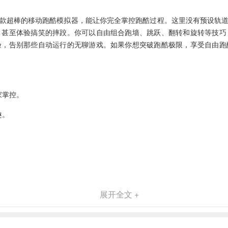
款超棒的移动跑酷模拟器，能让你完全掌控跑酷过程。这里没有预设轨
，甚至体验搞笑的摔跤。你可以自由组合跑墙、跳跃、翻转和旋转等技巧
验，告别那些自动运行的无聊游戏。如果你想突破跑酷极限，享受自由跑
家掌控。
趣。
。
家自由发挥。
展开全文 +
跤场景。