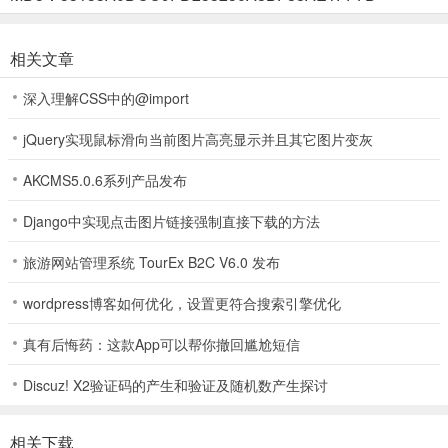
提供便捷的到闸签到确认功能。
相关文章
赣航通app操作指南
深入理解CSS中的@import
1、本站免费下载安装app后，打开app完成注册登录操作
jQuery实现鼠标滑向当前图片高亮显示并且其它图片变灰
2、然后进入首页完成船舶绑定操作
AKCMS5.0.6系列产品发布
Django中实现点击图片链接强制直接下载的方法
3、接着进行电子申报流程
旅游网站管理系统 TourEx B2C V6.0 发布
wordpress博客如何优化，设置更符合搜索引擎优化
4、申报后，开启手机定位，然后船舶到闸后在app中完成确认
真有后悔药：这款App可以帮你撤回尴尬短信
Discuz! X2验证码的产生和验证及随机数产生探讨
应用亮点
相关下载