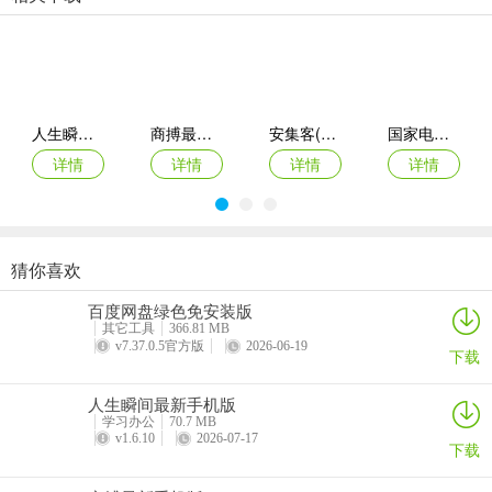
1、智能调度：
系统后台进行排档调度，优化过闸秩序。
2、加快过闸速度：
通过数字化手段显著缩短船舶等待和通过船闸的时间。
人生瞬间最新手机版
商搏最新手机版
安集客(服务工单管理)
国家电投网络学院app
详情
详情
详情
详情
3、多闸通用：
目前已在信江流域多个船闸（双港、貊皮岭、虎山嘴、界牌）实现互
通使用。
猜你喜欢
4、集中控制：
步步都能记(创作效率工具)
西藏公务出行app
准橙三力(老年三力测试软件)
绿联私有云官方版
百度网盘绿色免安装版
详情
详情
详情
详情
由信江调度中心统一负责调度与控制，保障运行安全。
其它工具
366.81 MB
v7.37.0.5官方版
2026-06-19
下载
人生瞬间最新手机版
学习办公
70.7 MB
v1.6.10
2026-07-17
下载