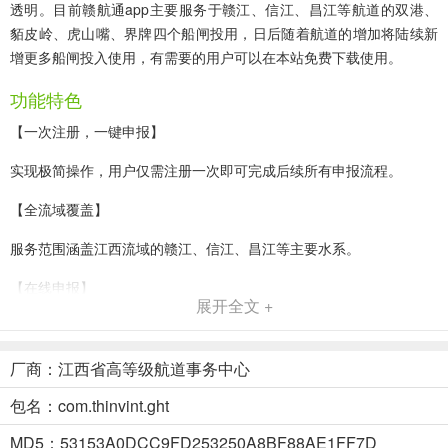
透明。目前赣航通app主要服务于赣江、信江、昌江等航道的双港、
貊皮岭、虎山嘴、界牌四个船闸投用，日后随着航道的增加将陆续新
增更多船闸投入使用，有需要的用户可以在本站免费下载使用。
功能特色
【一次注册，一键申报】
实现极简操作，用户仅需注册一次即可完成后续所有申报流程。
【全流域覆盖】
服务范围涵盖江西流域的赣江、信江、昌江等主要水系。
【在线申报】
展开全文 +
支持船舶过闸业务的在线申请，无需线下跑腿。
【船舶轨迹跟踪】
厂商：江西省高等级航道事务中心
可实时查看船舶航行位置及动态轨迹。
包名：com.thinvint.ght
MD5：53153A0DCC9FD253250A8BF88AE1FF7D
【到闸确认】