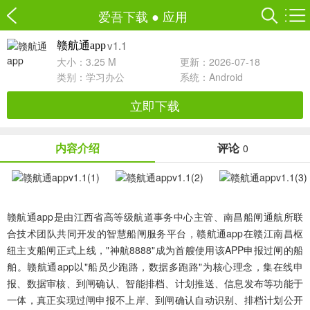
爱吾下载
●
应用
v1.1
赣航通app
大小：3.25 M
更新：2026-07-18
类别：
学习办公
系统：Android
立即下载
内容介绍
评论
0
赣航通app
是由江西省高等级航道事务中心主管、南昌船闸通航所联
合技术团队共同开发的智慧船闸服务平台，赣航通app在赣江南昌枢
纽主支船闸正式上线，"神航8888"成为首艘使用该APP申报过闸的船
舶。赣航通app以"船员少跑路，数据多跑路"为核心理念，集在线申
报、数据审核、到闸确认、智能排档、计划推送、信息发布等功能于
一体，真正实现过闸申报不上岸、到闸确认自动识别、排档计划公开