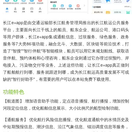
长江e+app
是由交通运输部长江航务管理局推出的长江航运公共服务
平台，主要面向长江干线上的船员、船东企业、航运公司、港口码头
等用户群体，长江e+app集成通航信息、过坝服务、绿色服务、政务
服务等7大类86项功能，融合北斗、大数据、区块链等前沿技术，打
造了"智搜""智行伴航"等智能模块，船员可以用它来规划航线、获取语
音伴航、预约体检和心理咨询，船东企业则通过它办理过坝预约、岸
电接入、污染物交付等业务。上述这些功能，让长江e+app真正做到
了船舶航行到哪、服务就跟进到哪，成为长江航运高质量发展不可或
缺的"智行好助手"，有需要的用户可以在本站免费下载使用。
功能特色
【航道图】 增加语音助手功能，定点语音播报、航行播报，增加控制
河段定位信息，优化船舶信息展示、大小比例尺的船型绘制功能。
【通航服务】 优化航行风险信息播报、优化航道通航中的水情历史及
中短期预报信息、潮汐信息、沿江气象信息、锚泊调度信息等服务，