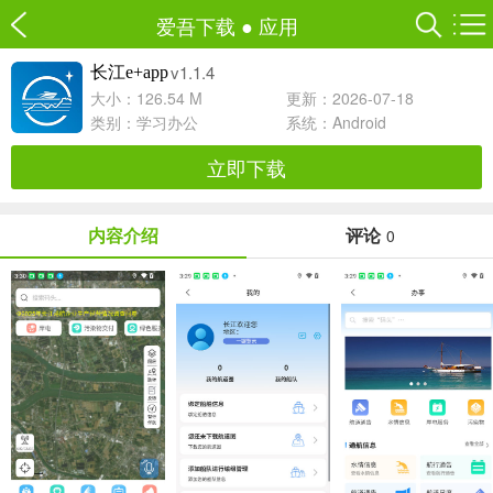
爱吾下载
●
应用
v1.1.4
长江e+app
大小：126.54 M
更新：2026-07-18
类别：
学习办公
系统：Android
立即下载
内容介绍
评论
0