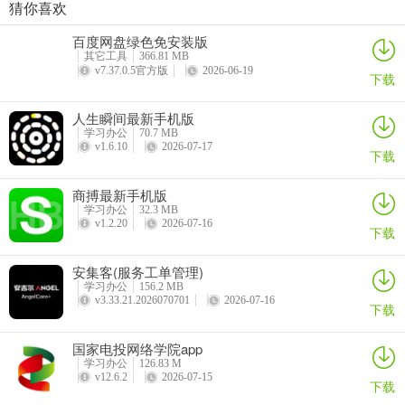
4、内河船员办证一点通
猜你喜欢
步步都能记(创作效率工具)
西藏公务出行app
准橙三力(老年三力测试软件)
绿联私有云官方版
按"业务类型→办理场景→具体要求"分层引导，材料清单、常见问题
百度网盘绿色免安装版
详情
详情
详情
详情
其它工具
366.81 MB
一目了然，办证"零跑腿"。
v7.37.0.5官方版
2026-06-19
下载
更新日志
人生瞬间最新手机版
v1.1.4版本
学习办公
70.7 MB
v1.6.10
2026-07-17
下载
本次更新重点新增安徽段、江苏段、浙江段航道要素的显示与查询功
能。具体更新内容如下：
商搏最新手机版
学习办公
32.3 MB
【新增关键航道要素标注】
v1.2.20
2026-07-16
下载
在电子航道图上精准定位并可视化展示以下五类关键要素：服务区、
安集客(服务工单管理)
锚地、桥梁、加油站、码头；所有要素均基于最新航道数据进行标
学习办公
156.2 MB
绘，确保信息准确、位置可靠。
v3.33.21.2026070701
2026-07-16
下载
【详情查看】
国家电投网络学院app
学习办公
126.83 M
用户可点击任意已标注的航道要素，即时查看其详细信息。
v12.6.2
2026-07-15
下载