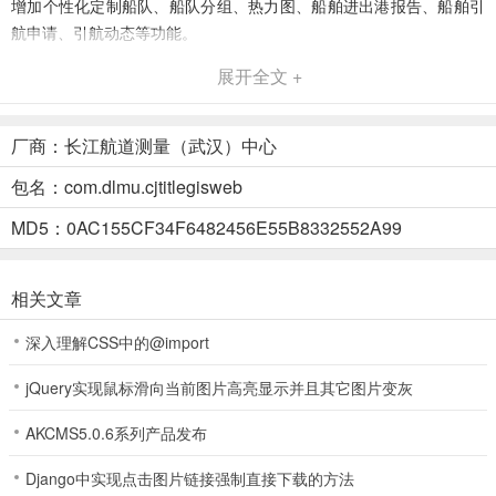
增加个性化定制船队、船队分组、热力图、船舶进出港报告、船舶引
航申请、引航动态等功能。
展开全文 +
【过坝服务】 增加船舶航行时的过坝线上申请服务，如过坝动态、滚
动预计划、过坝计划、在锚实况、过闸申请等过坝服务。
厂商：长江航道测量（武汉）中心
【绿色服务】 优化岸电服务、污染物交付。让服务申请、申报更加便
捷有效。
包名：com.dlmu.cjtitlegisweb
【综合服务】 增加水上超市、事故险情报送、船员招聘信息、船员考
MD5：0AC155CF34F6482456E55B8332552A99
试等服务，让航行人员在航行过程中不在单调枯燥。
【政务服务】 优化水路运输服务许可、航道行政许可、行政处罚、信
相关文章
用评价公示以及信息查询等服务功能。让航行与业务办理畅行无阻。
深入理解CSS中的@import
长江e+app使用简介
1、船员用户打开登录app后即可通过它能智能规划航线、实时查看水
jQuery实现鼠标滑向当前图片高亮显示并且其它图片变灰
位和航标信息，还有语音伴随导航一路提醒，开船不再靠经验"盲
AKCMS5.0.6系列产品发布
跑"。
Django中实现点击图片链接强制直接下载的方法
2、日常工作中的过坝排队、体检预约、办证申请、心理咨询这些以前