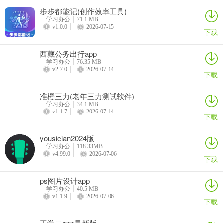
【要素搜索】
步步都能记(创作效率工具)
提供关键词搜索功能，用户可快速查找指定类型的航道要素。
学习办公
71.1 MB
v1.0.0
2026-07-15
下载
西藏公务出行app
学习办公
76.35 MB
v2.7.0
2026-07-14
下载
准橙三力(老年三力测试软件)
学习办公
34.1 MB
v1.1.7
2026-07-14
下载
yousician2024版
学习办公
118.33MB
v4.99.0
2026-07-06
下载
ps图片设计app
学习办公
40.5 MB
v1.1.9
2026-07-06
下载
工学云app最新版