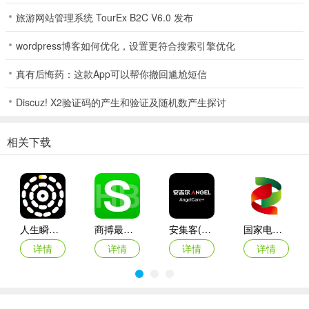
要跑好几个地方的事，现在动动手指就能搞定。
旅游网站管理系统 TourEx B2C V6.0 发布
3、对于船员生活方面，例如平时缺个备件、买点生活物资也能在"水
wordpress博客如何优化，设置更符合搜索引擎优化
上超市"直接下单送到船边，真就像有个贴身管家跟着船走。
真有后悔药：这款App可以帮你撤回尴尬短信
应用亮点
1、智搜智能查询
Discuz! X2验证码的产生和验证及随机数产生探讨
融合北斗、大数据、区块链技术，实现航运信息一键精准检索，告
相关下载
别"人找信息"时代。
2、智行伴航导航
根据航次需求自动生成推荐航线，实时预测到达时间，伴随式语音播
报航标、水位、船闸、碍航物等关键信息。
人生瞬间最新手机版
商搏最新手机版
安集客(服务工单管理)
国家电投网络学院app
3、过坝预约服务
详情
详情
详情
详情
三峡、葛洲坝船闸在线预约、排队查询、动态监控，过坝信息实时掌
握，大幅提升通航效率。