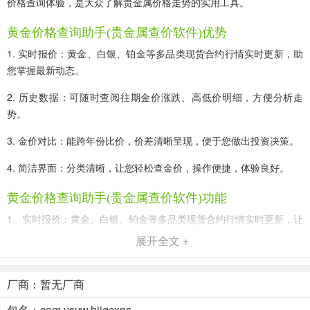
价格查询体验，是大众了解贵金属价格走势的实用工具。
黄金价格查询助手(贵金属查价软件)优势
1. 实时报价：黄金、白银、铂金等多品类现货合约行情实时更新，助
您掌握最新动态。
2. 历史数据：可随时查阅往期金价涨跌、高低价明细，方便分析走
势。
3. 金价对比：能跨年份比价，价差清晰呈现，便于您做出投资决策。
4. 简洁界面：分类清晰，让您轻松查金价，操作便捷，体验良好。
黄金价格查询助手(贵金属查价软件)功能
1、实时报价：黄金、白银、铂金等多品类现货合约行情实时更新，让
你随时掌握市场动态。
展开全文 +
2、历史数据：可随时查阅往期金价涨跌、高低价明细，助你分析金价
走势。
厂商：暂无厂商
3、金价对比：能进行跨年份比价，价差清晰呈现，方便你做出投资决
包名：com.ysyw.hjjgcxns