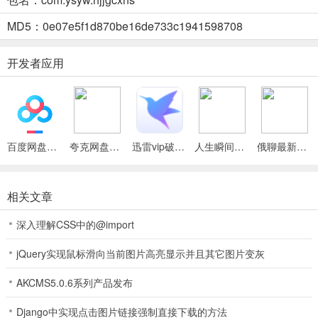
策。
MD5：0e07e5f1d870be16de733c1941598708
4、简洁界面：分类清晰，操作便捷，让你轻松查询各类贵金属价格。
开发者应用
5、一站式服务：提供黄金白银铂金等贵金属查价，满足你的多样需
求。
黄金价格查询助手(贵金属查价软件)使用说明
1. 多品类实时报价：黄金、白银、铂金等现货合约行情实时更新，助
百度网盘绿色免安装Pc电脑版
夸克网盘官方正式版
迅雷vip破解版永久会员2024版
人生瞬间最新手机版
俄聊最新手机版
您及时掌握市场动态。
2. 历史数据查阅：可随时查看往期金价涨跌、高低价明细，方便分析
相关文章
价格走势。
深入理解CSS中的@import
3. 金价对比功能：支持跨年份比价，价差清晰呈现，便于您进行投资
决策。
jQuery实现鼠标滑向当前图片高亮显示并且其它图片变灰
4. 简洁界面设计：分类清晰，操作便捷，让您轻松查找金价信息。
AKCMS5.0.6系列产品发布
5. 安全可靠使用：保障您在使用过程中的数据安全，放心查询贵金属
Django中实现点击图片链接强制直接下载的方法
价格。