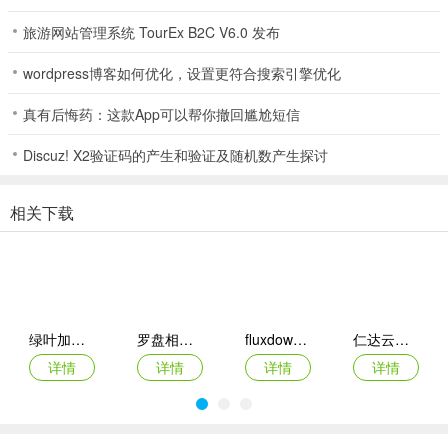
旅游网站管理系统 TourEx B2C V6.0 发布
黄金价格查询助手(贵金属查价软件)常见问题
**1. 这个软件能查哪些贵金属价格？**
wordpress博客如何优化，设置更符合搜索引擎优化
答：能查黄金、白银、铂金等多品类现货合约行情。
真有后悔药：这款App可以帮你撤回尴尬短信
**2. 价格是实时更新的吗？**
Discuz! X2验证码的产生和验证及随机数产生探讨
答：是的，黄金白银铂金等价格实时更新。
相关下载
**3. 可以查看历史数据吗？**
答：能查阅往期金价涨跌高低价明细。
**4. 能进行跨年份比价吗？**
绿叶加速器app
罗盘相机app
fluxdown手机版
仁达云电脑app
答：可以，跨年份比价，价差一目了然。
详情
详情
详情
详情
**5. 软件界面操作复杂吗？**
答：界面分类清晰，轻松就能查金价，操作不复杂。