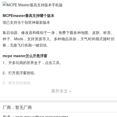
MCPEmaster最高支持哪个版本
现已支持当个创世神最新版本
集启动器、修改器和模组于一身，免费下载各种地图、皮肤、材质、
种子、Mods，支持资源导入。多种物品添加，天气时间模式随时切
换，无敌飞行疾跑一键启动。
mcpe master怎么开悬浮窗
1、开多玩我的世界盒子，点击工具。
2、打开悬浮窗按钮。
3、然后启动游戏。
展开全文 +
4、打开游戏后会发现右上角有个悬浮窗，悬浮窗可以随意移动。
5、悬浮窗必须打开存档才能使用，进入存档后点击它就可以修改游戏
厂商：暂无厂商
了。
包名：com.groundhog.mcpemaster