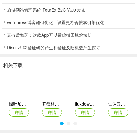
狱幽灵，哞菰，骷髅等，基本包括了最新的所有怪物。同时，你也可
以通过加入局域网的创世神服务器，于朋友一同玩耍。
旅游网站管理系统 TourEx B2C V6.0 发布
wordpress博客如何优化，设置更符合搜索引擎优化
真有后悔药：这款App可以帮你撤回尴尬短信
Discuz! X2验证码的产生和验证及随机数产生探讨
相关下载
绿叶加速器app
罗盘相机app
fluxdown手机版
仁达云电脑app
详情
详情
详情
详情