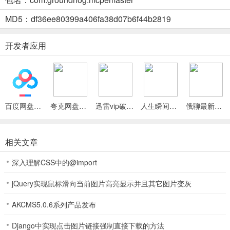
mcpe master特色
MD5：df36ee80399a406fa38d07b6f44b2819
-玩家：无敌|飞行|疾跑
-游戏：天气|时间|模式|显血
开发者应用
-物品：添加多种物品|附魔|生物
-本地联机：追踪你的小伙伴
-快速建造：一键添加直线，方体，球体
百度网盘绿色免安装Pc电脑版
夸克网盘官方正式版
迅雷vip破解版永久会员2024版
人生瞬间最新手机版
俄聊最新手机版
mcpe master特点
通过使用创世神大师--启动器，你能够免费下载和导入各种地图，皮
相关文章
肤，材质，种子，Mods，并通过创世神大师应用到创世神游戏当中。
通过应用启动游戏后，你会看到游戏中的悬浮窗按钮（大师应用图
深入理解CSS中的@import
标）。点开悬浮窗按钮，页面会弹出悬浮窗，你可以在上面进行游戏
模式切换，天气条件切换，开启加速，不死，穿墙等一系列效果。即
jQuery实现鼠标滑向当前图片高亮显示并且其它图片变灰
使在生存模式下也可以添加非常多的物品，包括工具，武器，红石
AKCMS5.0.6系列产品发布
等。为了让游戏更加有趣，你还可以添加怪物到你所建造的世界中并
且与他们玩耍。这些怪物包括有苦力怕，殭尸，终界使者，豹猫，地
Django中实现点击图片链接强制直接下载的方法